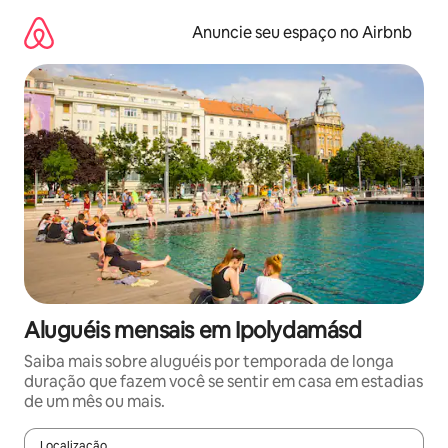
Pular
para
Anuncie seu espaço no Airbnb
o
conteúdo
Aluguéis mensais em Ipolydamásd
Saiba mais sobre aluguéis por temporada de longa
duração que fazem você se sentir em casa em estadias
de um mês ou mais.
Localização