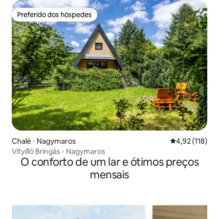
Preferido dos hóspedes
Preferido dos hóspedes
Chalé ⋅ Nagymaros
4,92 de uma av
4,92 (118)
Vityilló Bringás - Nagymaros
O conforto de um lar e ótimos preços
mensais