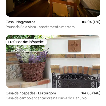
Casa ⋅ Nagymaros
4,94 de uma av
4,94 (120)
Pousada Bela Vista - apartamento marrom
Preferido dos hóspedes
Preferido dos hóspedes
Casa de hóspedes ⋅ Esztergom
4,86 de uma av
4,86 (146)
Casa de campo encantadora na curva do Danúbio