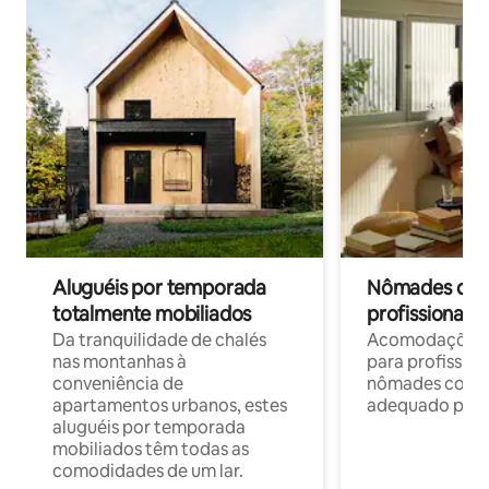
Aluguéis por temporada
Nômades digit
totalmente mobiliados
profissionais 
Da tranquilidade de chalés
Acomodações c
nas montanhas à
para profission
conveniência de
nômades com W
apartamentos urbanos, estes
adequado para 
aluguéis por temporada
mobiliados têm todas as
comodidades de um lar.