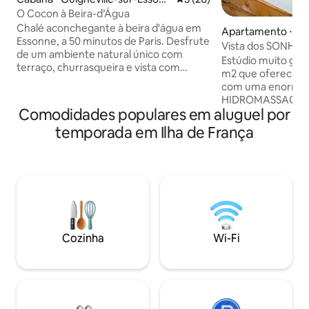
ne
O Cocon à Beira-d’Água
Chalé aconchegante à beira d'água em
Apartamento ⋅ Su
Essonne, a 50 minutos de Paris. Desfrute
Vista dos SONHOS e
de um ambiente natural único com
minutos do centro
Estúdio muito gran
terraço, churrasqueira e vista com
m2 que oferece u
acesso direto ao rio, além de um
com uma enorme 
chuveiro amplo com parede de vidro
HIDROMASSAGEM,
que se abre para o exterior. É possível
Comodidades populares em aluguel por
grande, bem como 
passear de canoa diretamente no rio
Localizado em uma
temporada em Ilha de França
Essonne. A 40 minutos de
segura a 10 minu
Fontainebleau, perto de florestas e lojas.
des Champs Elysée
Perfeito para uma escapada romântica e
Ofereço por 95€
rejuvenescedora. Jacuzzi e sauna
ROMÂNTICO” opci
disponíveis o ano todo por reserva,
SURPREENDER seu
piscina compartilhada! De acordo com
pétalas de rosas, 
horários e disponibilidade (cobrança
forma de coração 
adicional)
Feliz Aniversário 
Cozinha
Wi-Fi
por 175€ vem com
champanhe e mora