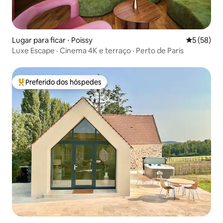
Lugar para ficar ⋅ Poissy
5 de uma a
5 (58)
Luxe Escape · Cinema 4K e terraço · Perto de Paris
Preferido dos hóspedes
Entre os melhores preferidos dos hóspedes