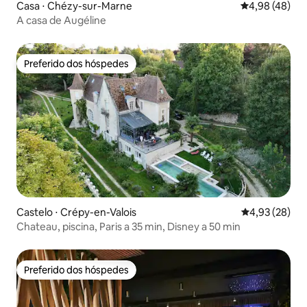
Casa ⋅ Chézy-sur-Marne
4,98 de uma a
4,98 (48)
A casa de Augéline
Preferido dos hóspedes
Preferido dos hóspedes
Castelo ⋅ Crépy-en-Valois
4,93 de uma a
4,93 (28)
Chateau, piscina, Paris a 35 min, Disney a 50 min
Preferido dos hóspedes
Preferido dos hóspedes