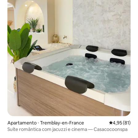
Apartamento ⋅ Tremblay-en-France
4,95 de uma a
4,95 (81)
Suíte romântica com jacuzzi e cinema — Casacocoonspa