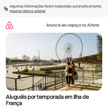
Pular
Algumas informações foram traduzidas automaticamente. 
para
Mostrar idioma original
o
conteúdo
Anuncie seu espaço no Airbnb
Aluguéis por temporada em Ilha de
França