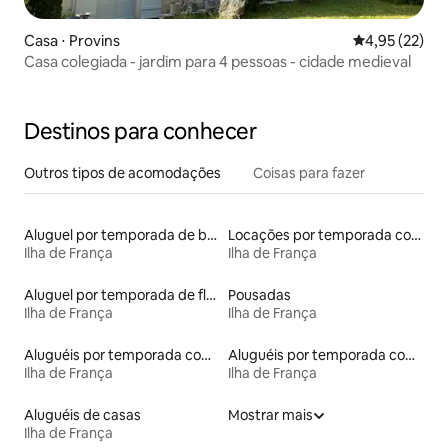
Casa ⋅ Provins
4,95 de uma a
4,95 (22)
Casa colegiada - jardim para 4 pessoas - cidade medieval
Destinos para conhecer
Outros tipos de acomodações
Coisas para fazer
Aluguel por temporada de barcos
Locações por temporada com piscina
Ilha de França
Ilha de França
Aluguel por temporada de flats
Pousadas
Ilha de França
Ilha de França
Aluguéis por temporada com suítes privativas
Aluguéis por temporada com caiaque
Ilha de França
Ilha de França
Aluguéis de casas
Mostrar mais
Ilha de França