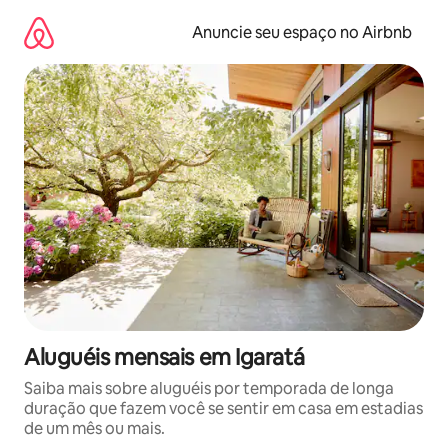
Pular
para
Anuncie seu espaço no Airbnb
o
conteúdo
Aluguéis mensais em Igaratá
Saiba mais sobre aluguéis por temporada de longa
duração que fazem você se sentir em casa em estadias
de um mês ou mais.