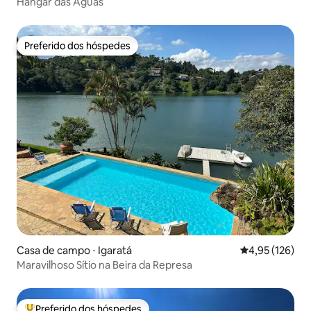
Hangar das Águas
Preferido dos hóspedes
Preferido dos hóspedes
Casa de campo ⋅ Igaratá
4,95 de uma av
4,95 (126)
Maravilhoso Sítio na Beira da Represa
Preferido dos hóspedes