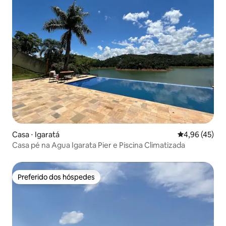
Casa ⋅ Igaratá
4,96 de uma a
4,96 (45)
Casa pé na Agua Igarata Pier e Piscina Climatizada
Preferido dos hóspedes
Preferido dos hóspedes