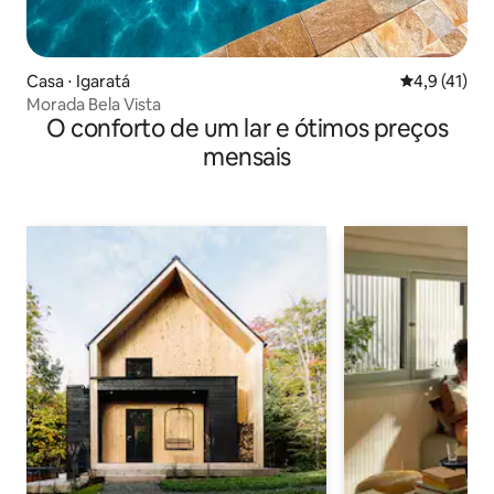
Casa ⋅ Igaratá
4,9 de uma a
4,9 (41)
Morada Bela Vista
O conforto de um lar e ótimos preços
mensais