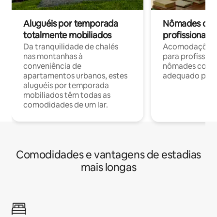
Aluguéis por temporada
Nômades digit
totalmente mobiliados
profissionais 
Da tranquilidade de chalés
Acomodações c
nas montanhas à
para profission
conveniência de
nômades com W
apartamentos urbanos, estes
adequado para 
aluguéis por temporada
mobiliados têm todas as
comodidades de um lar.
Comodidades e vantagens de estadias
mais longas