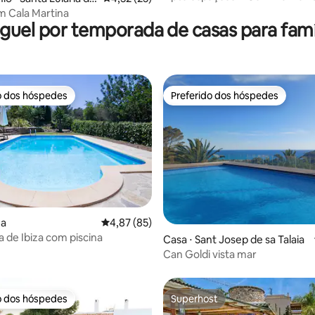
PESSOAS • Ótima Localização!
m Cala Martina
guel por temporada de casas para famí
o dos hóspedes
Preferido dos hóspedes
o dos hóspedes
Preferido dos hóspedes
média de 5, 76 avaliações
za
4,87 de uma avaliação média de 5, 85 avalia
4,87 (85)
a de Ibiza com piscina
Casa ⋅ Sant Josep de sa Talaia
Can Goldi vista mar
o dos hóspedes
Superhost
o dos hóspedes
Superhost