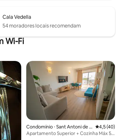
Cala Vedella
54 moradores locais recomendam
 Wi-Fi
ções
Condomínio ⋅ Sant Antoni de P
4,5 de uma avaliação
4,5 (40)
ortmany
Apartamento Superior + Cozinha Máx 5
PPL • Ótima Localização!