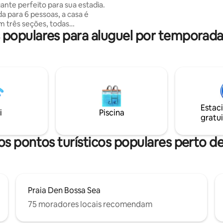
nte perfeito para sua estadia.
com vista. Possui uma área de
a para 6 pessoas, a casa é
exclusiva em altura dupla. Café da
em três seções, todas
manhã incluso.
opulares para aluguel por temporada 
s ao jardim. Cada quarto tem
io banheiro privativo, e você
á uma grande sala de estar e
ha em plano aberto, perfeitas
ar e socializar. Você não terá
eocupar com a água, graças ao
tema de filtragem de alta
e. Você também encontrará um
Estac
 boas-vindas com petiscos e
i
Piscina
gratui
afa de espumante.
s pontos turísticos populares perto de
Praia Den Bossa Sea
75 moradores locais recomendam