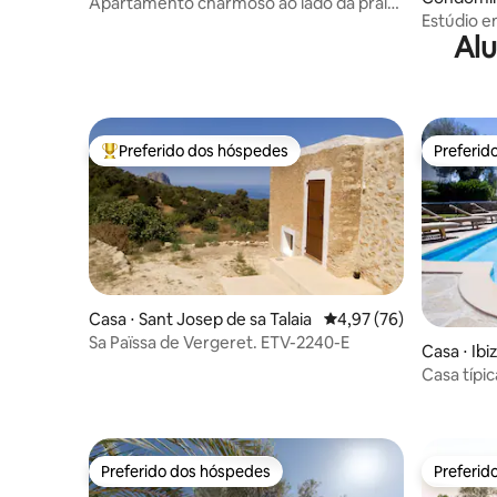
ortmany
Apartamento charmoso ao lado da praia
s Riu
Estúdio e
(ETV-1588-E)
Alu
Preferido dos hóspedes
Preferid
Entre os melhores preferidos dos hóspedes
Preferid
Casa ⋅ Sant Josep de sa Talaia
4,97 de uma avaliação 
4,97 (76)
Sa Païssa de Vergeret. ETV-2240-E
Casa ⋅ Ibi
Casa típic
Preferido dos hóspedes
Preferid
Preferido dos hóspedes
Preferid