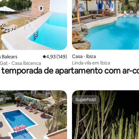
média de 5, 34 avaliações
Casa ⋅ Ibiza
es Balears
4,93 de uma avaliação média de 5, 149 avalia
4,93 (149)
Linda vila em Ibiza
Gat - Casa Ibicenca
r temporada de apartamento com ar-c
st
Superhost
st
Superhost