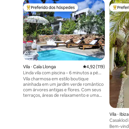
Preferido dos hóspedes
Prefe
Entre os melhores preferidos dos hóspedes
Entre os
Vila ⋅ Cala Llonga
4,92 de uma avaliação m
4,92 (119)
Linda vila com piscina – 6 minutos a pé
até a praia
Vila charmosa em estilo boutique
aninhada em um jardim verde romântico
com árvores antigas e flores. Com seus
terraços, áreas de relaxamento e uma
linda piscina privativa, a propriedade
oferece grande espaço e privacidade
para 8 a 9 hóspedes. Todos os 4 quartos
Vila ⋅ Ibiza
com ar-condicionado. Internet: fibra
Casaklod i
óptica de alta velocidade! Dentro de uma
Bem-vindo
caminhada de 6 minutos você chega à