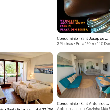
Condomínio ⋅ Sant Josep de sa
Talaia
2 Piscinas / Praia 150m / 14% D
/Estacionamento Gratuito
Condomínio ⋅ Sant Antoni de P
média de 5, 70 avaliações
ortmany
Apto espaçoso + Cozinha Máx 
o ⋅ Santa Eulària de
4,32 de uma avaliação média de 5, 25 avalia
4,32 (25)