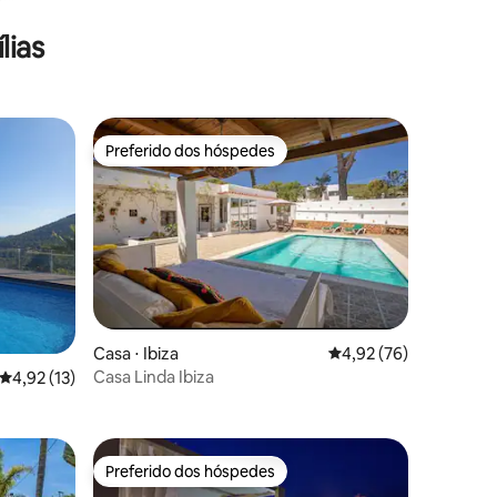
lias
Preferido dos hóspedes
Preferido dos hóspedes
ções
Casa ⋅ Ibiza
4,92 de uma avaliação
4,92 (76)
Casa Linda Ibiza
4,92 de uma avaliação média de 5, 13 avaliações
4,92 (13)
Preferido dos hóspedes
Preferido dos hóspedes