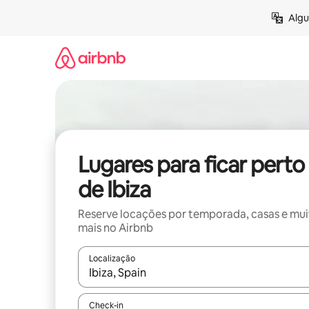
Pular
Algu
para
o
conteúdo
Lugares para ficar perto
de Ibiza
Reserve locações por temporada, casas e mu
mais no Airbnb
Localização
Quando os resultados estiverem disponíveis, expl
Check-in