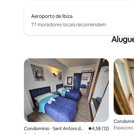
Aeroporto de Ibiza
77 moradores locais recomendam
Alugu
Condomíni
ortmany
Espaçoso 
Condomínio ⋅ Sant Antoni de
4,58 de uma avaliação 
4,58 (12)
Melhor Lo