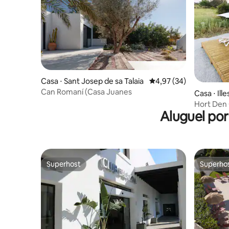
Casa ⋅ Sant Josep de sa Talaia
4,97 de uma avaliação 
4,97 (34)
Can Romaní (Casa Juanes
Casa ⋅ Ill
Hort Den 
Aluguel po
Superhost
Superho
Superhost
Superho