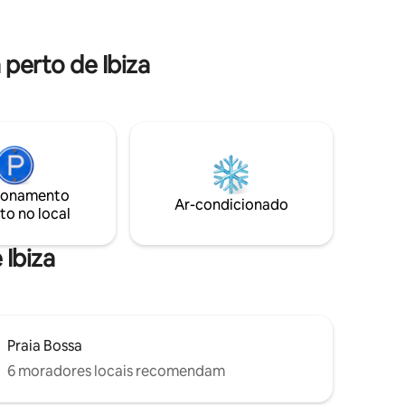
 mansarda
natural longe do barulho da multidão.
Meu alojamento é ideal para casais.
perto de Ibiza
ionamento
Ar-condicionado
to no local
 Ibiza
Praia Bossa
6 moradores locais recomendam