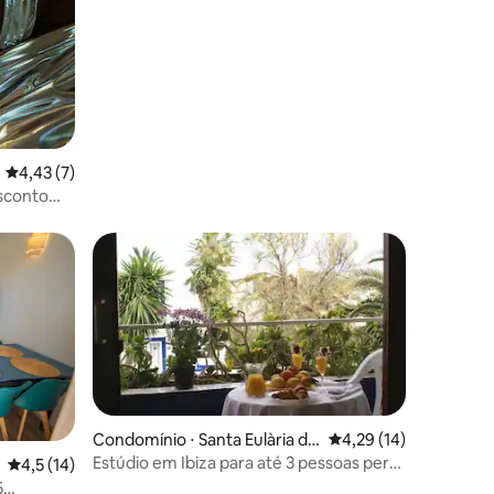
4,43 de uma avaliação média de 5, 7 avaliações
4,43 (7)
esconto
Condomínio ⋅ Santa Eulària de
4,29 de uma avaliação
4,29 (14)
s Riu
Estúdio em Ibiza para até 3 pessoas perto
4,5 de uma avaliação média de 5, 14 avaliações
4,5 (14)
do mar
5
ções