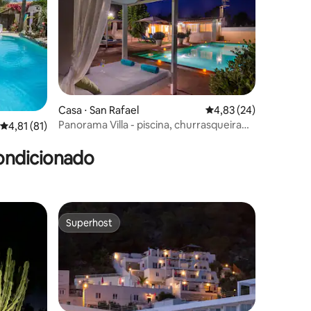
Casa ⋅ San Rafael
4,83 de uma avaliação
4,83 (24)
Panorama Villa - piscina, churrasqueira
4,81 de uma avaliação média de 5, 81 avaliações
4,81 (81)
ções
para famílias Oferta de outubro
ondicionado
Superhost
Superhost