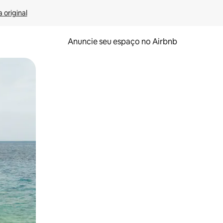
 original
Anuncie seu espaço no Airbnb
 deslizando o dedo na tela.