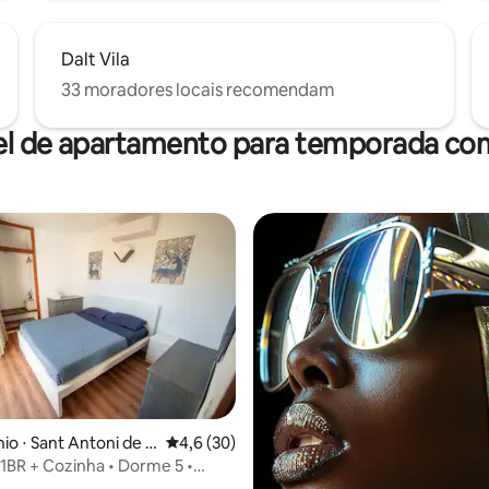
Dalt Vila
33 moradores locais recomendam
el de apartamento para temporada com
o ⋅ Sant Antoni de P
4,6 de uma avaliação média de 5, 30 avalia
4,6 (30)
1BR + Cozinha • Dorme 5 •
média de 5, 12 avaliações
calização!