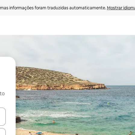
mas informações foram traduzidas automaticamente. 
Mostrar idioma
ito
ore-os usando as seta para cima e para baixo do teclado ou tocando e