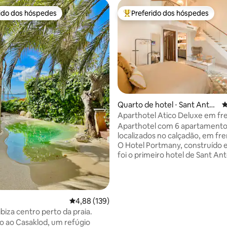
rido dos hóspedes
Preferido dos hóspedes
 melhores preferidos dos hóspedes
Entre os melhores preferidos d
Quarto de hotel ⋅ Sant Anto
4
ni de Portmany
Aparthotel Atico Deluxe em fre
édia de 5, 119 avaliações
- Ibiza
Aparthotel com 6 apartament
localizados no calçadão, em fre
O Hotel Portmany, construído 
foi o primeiro hotel de Sant Ant
totalmente reformado em 2021.
cobertura As coberturas estão
totalmente equipadas: cozinha
funcional, banheiro com design
4,88 de uma avaliação média de 5, 139 avalia
4,88 (139)
inteligente, espaço aberto com
biza centro perto da praia.
jantar, cama king size conversí
 ao Casaklod, um refúgio
duas camas e grandes janelas n