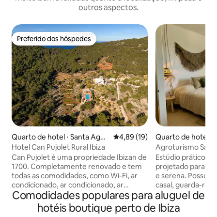
outros aspectos.
Preferido dos hóspedes
Preferido dos hóspedes
Quarto de hotel ⋅ Santa Agnè
4,89 de uma avaliação média de
4,89 (19)
Quarto de hotel ⋅ S
s de Corona
es Riu
Hotel Can Pujolet Rural Ibiza
Agroturismo Sa Mar
com cama grande
Can Pujolet é uma propriedade Ibizan de
Estúdio prático e
1700. Completamente renovado e tem
projetado para um
todas as comodidades, como Wi-Fi, ar
e serena. Possui 
condicionado, ar condicionado, ar
casal, guarda-rou
Comodidades populares para aluguel de
condicionado, aquecimento, banheira,
condicionado, uma 
etc. Estamos cercados por penhascos e
vistas agradáveis
hotéis boutique perto de Ibiza
florestas de onde você pode ver
campo, de onde v