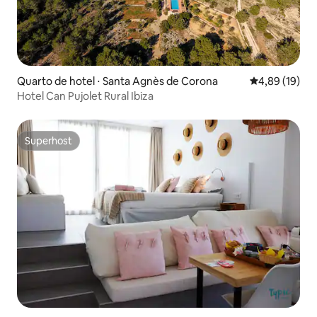
Quarto de hotel ⋅ Santa Agnès de Corona
4,89 de uma a
4,89 (19)
Hotel Can Pujolet Rural Ibiza
Superhost
Superhost