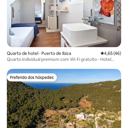
Quarto de hotel ⋅ Puerto de Ibiza
4,65 de uma a
4,65 (46)
Quarto individual premium com Wi-Fi gratuito - Hotel
Ryans La Marina
Preferido dos hóspedes
Preferido dos hóspedes