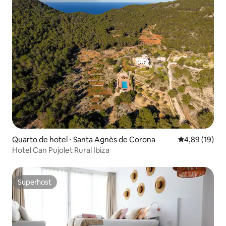
Quarto de hotel ⋅ Santa Agnès de Corona
4,89 de uma a
4,89 (19)
Hotel Can Pujolet Rural Ibiza
Superhost
Superhost