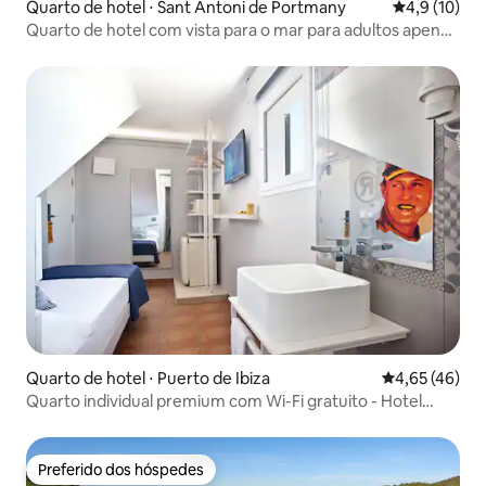
Quarto de hotel ⋅ Sant Antoni de Portmany
4,9 de uma a
4,9 (10)
Quarto de hotel com vista para o mar para adultos apenas
4 estrelas em Ibiza
Quarto de hotel ⋅ Puerto de Ibiza
4,65 de uma a
4,65 (46)
Quarto individual premium com Wi-Fi gratuito - Hotel
Ryans La Marina
Preferido dos hóspedes
Preferido dos hóspedes