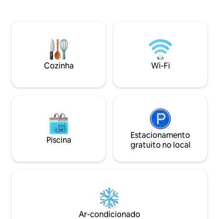
Formentera, a Baía de San Antonio, a
pôr do sol dourado
ponta de Es Vedra, a península e o pôr do
Sa Marina. A cozi
sol ! Manter um estilo de vida em
funcional, permiti
harmonia com a natureza é muito
independência dur
importante para nós. Nós amamos nossa
banheiro inclui u
terra e tratamos nossos hóspedes com
espaço prático e h
muito cuidado e a vida nos traz mais vida
estúdio em estilo
Cozinha
Wi-Fi
de volta!
Estacionamento
Piscina
gratuito no local
Ar-condicionado