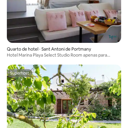
Quarto de hotel ⋅ Sant Antoni de Portmany
Hotel Marina Playa Select Studio Room apenas para
adultos
Superhost
Superhost