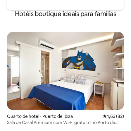
Hotéis boutique ideais para famílias
Quarto de hotel ⋅ Puerto de Ibiza
4,63 de uma a
4,63 (82)
Sala de Casal Premium com Wi-Fi gratuito no Porto de
Ibiza - Ryans La Marina