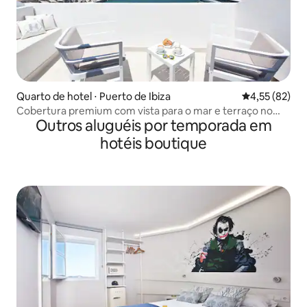
Quarto de hotel ⋅ Puerto de Ibiza
4,55 de uma a
4,55 (82)
Cobertura premium com vista para o mar e terraço no
Outros aluguéis por temporada em
porto de Ibiza, Wi-Fi gratuito - Hotel Ryans La Marina
hotéis boutique