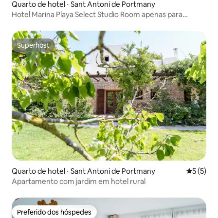
Quarto de hotel ⋅ Sant Antoni de Portmany
Hotel Marina Playa Select Studio Room apenas para
adultos
Superhost
Superhost
Quarto de hotel ⋅ Sant Antoni de Portmany
5 de uma 
5 (5)
Apartamento com jardim em hotel rural
Preferido dos hóspedes
Preferido dos hóspedes