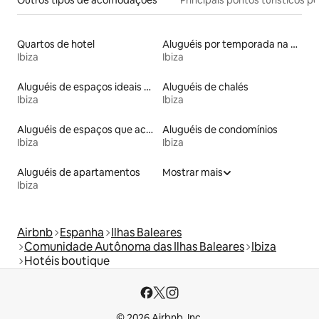
Outros tipos de acomodações
Principais pontos turísticos po
Quartos de hotel
Aluguéis por temporada na orla
Ibiza
Ibiza
Aluguéis de espaços ideais para famílias
Aluguéis de chalés
Ibiza
Ibiza
Aluguéis de espaços que aceitam animais de estimação
Aluguéis de condomínios
Ibiza
Ibiza
Aluguéis de apartamentos
Mostrar mais
Ibiza
Airbnb
Espanha
Ilhas Baleares
Comunidade Autônoma das Ilhas Baleares
Ibiza
Hotéis boutique
© 2026 Airbnb, Inc.