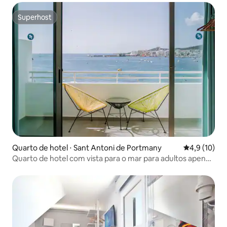
Superhost
Superhost
Quarto de hotel ⋅ Sant Antoni de Portmany
4,9 de uma a
4,9 (10)
Quarto de hotel com vista para o mar para adultos apenas
4 estrelas em Ibiza