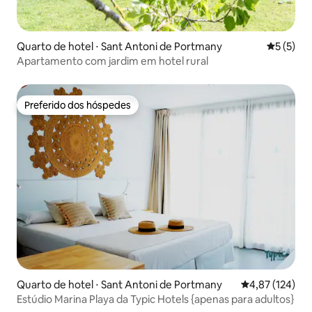
Quarto de hotel ⋅ Sant Antoni de Portmany
5 de uma 
5 (5)
Apartamento com jardim em hotel rural
Preferido dos hóspedes
Preferido dos hóspedes
Quarto de hotel ⋅ Sant Antoni de Portmany
4,87 de uma av
4,87 (124)
Estúdio Marina Playa da Typic Hotels {apenas para adultos}