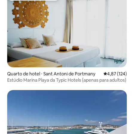
Quarto de hotel ⋅ Sant Antoni de Portmany
4,87 de uma av
4,87 (124)
Estúdio Marina Playa da Typic Hotels {apenas para adultos}