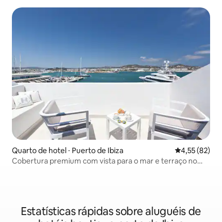
Quarto de hotel ⋅ Puerto de Ibiza
4,55 de uma a
4,55 (82)
Cobertura premium com vista para o mar e terraço no
porto de Ibiza, Wi-Fi gratuito - Hotel Ryans La Marina
Estatísticas rápidas sobre aluguéis de