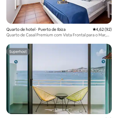
Quarto de hotel ⋅ Puerto de Ibiza
4,62 de uma a
4,62 (92)
Quarto de Casal Premium com Vista Frontal para o Mar,
Wi-Fi gratuito no porto de Ibiza - Hotel Ryans La Marina
Superhost
Superhost