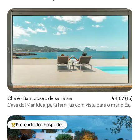
Chalé ⋅ Sant Josep de sa Talaia
4,67 de uma a
4,67 (15)
Casa del Mar Ideal para famílias com vista para o mar e Es
Vedra
Preferido dos hóspedes
Entre os melhores preferidos dos hóspedes