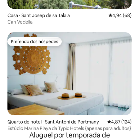
Casa ⋅ Sant Josep de sa Talaia
4,94 de uma av
4,94 (68)
Can Vedella
Preferido dos hóspedes
Preferido dos hóspedes
Quarto de hotel ⋅ Sant Antoni de Portmany
4,87 de uma av
4,87 (124)
Estúdio Marina Playa da Typic Hotels {apenas para adultos}
Aluguel por temporada de