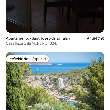
Apartamento ⋅ Sant Josep de sa Talaia
4,84 de uma a
4,84 (19)
Casa Ibiza Cala Moli ET-O432-E
Preferido dos hóspedes
Preferido dos hóspedes