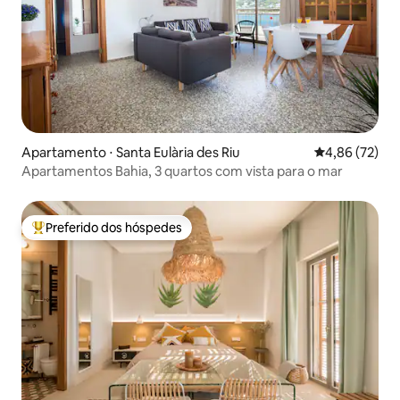
Apartamento ⋅ Santa Eulària des Riu
4,86 de uma a
4,86 (72)
Apartamentos Bahia, 3 quartos com vista para o mar
Preferido dos hóspedes
Entre os melhores preferidos dos hóspedes