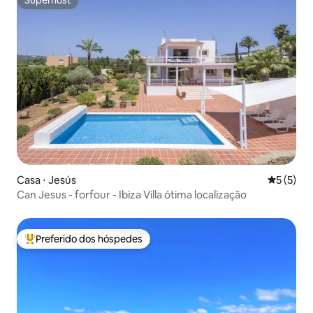
Superhost
Casa ⋅ Jesús
5 de uma 
5 (5)
Can Jesus - forfour - Ibiza Villa ótima localização
Preferido dos hóspedes
Entre os melhores preferidos dos hóspedes