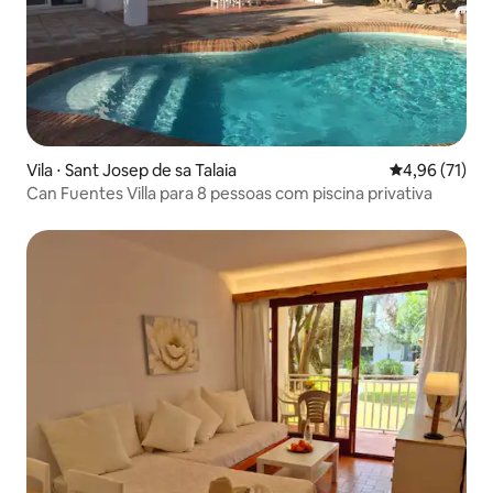
Vila ⋅ Sant Josep de sa Talaia
4,96 de uma a
4,96 (71)
Can Fuentes Villa para 8 pessoas com piscina privativa