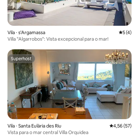
Vila ⋅ s'Argamassa
5 de uma 
5 (4)
Villa "Algarrobos": Vista excepcional para o mar!
Superhost
Superhost
Vila ⋅ Santa Eulària des Riu
4,56 de uma a
4,56 (57)
Vista para o mar central Villa Orquidea