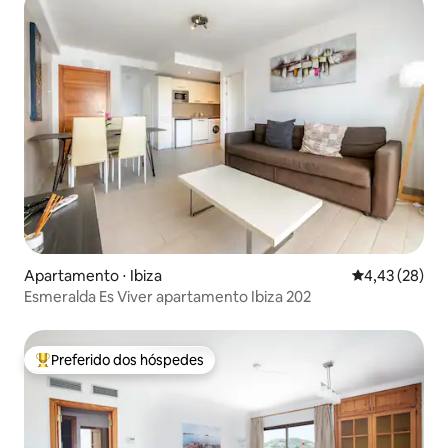
Apartamento ⋅ Ibiza
4,43 de uma a
4,43 (28)
Esmeralda Es Viver apartamento Ibiza 202
Preferido dos hóspedes
Entre os melhores preferidos dos hóspedes