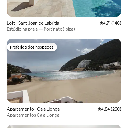
Loft ⋅ Sant Joan de Labritja
4,71 de uma av
4,71 (146)
Estúdio na praia — Portinatx (Ibiza)
Preferido dos hóspedes
Preferido dos hóspedes
Apartamento ⋅ Cala Llonga
4,84 de uma ava
4,84 (260)
Apartamentos Cala Llonga