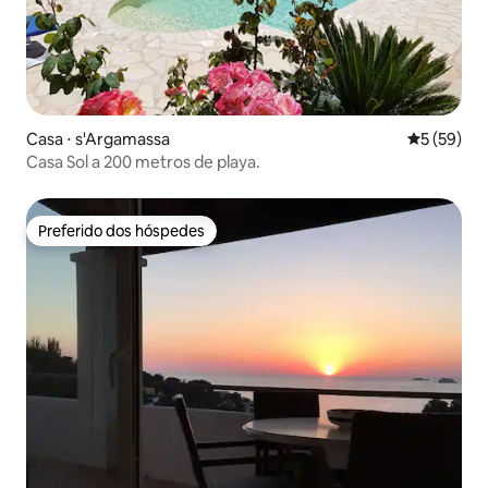
Casa ⋅ s'Argamassa
5 de uma a
5 (59)
Casa Sol a 200 metros de playa.
Preferido dos hóspedes
Preferido dos hóspedes