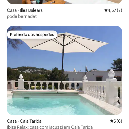
Casa ⋅ Illes Balears
4,57 de uma 
4,57 (7)
pode bernadet
Preferido dos hóspedes
Preferido dos hóspedes
Casa ⋅ Cala Tarida
5 de uma 
5 (6)
Ibiza Relax: casa com jacuzzi em Cala Tarida