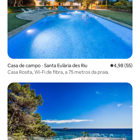
Casa de campo ⋅ Santa Eulària des Riu
4,98 de uma a
4,98 (55)
Casa Rosita, Wi-Fi de fibra, a 75 metros da praia.