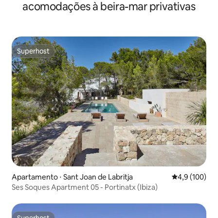
acomodações à beira-mar privativas
Superhost
Superhost
Apartamento ⋅ Sant Joan de Labritja
4,9 de uma av
4,9 (100)
Ses Soques Apartment 05 - Portinatx (Ibiza)
Superhost