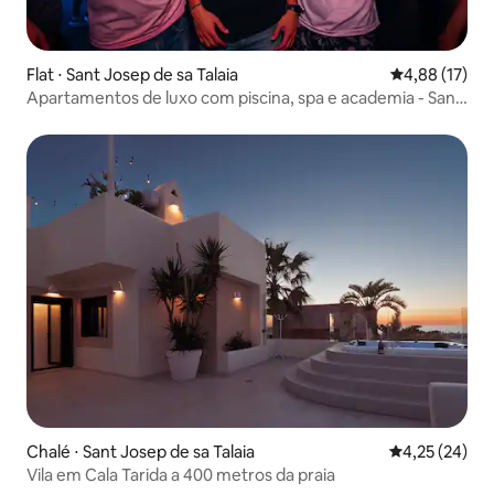
Flat ⋅ Sant Josep de sa Talaia
4,88 de uma a
4,88 (17)
Apartamentos de luxo com piscina, spa e academia - San
Antonio...
Chalé ⋅ Sant Josep de sa Talaia
4,25 de uma a
4,25 (24)
Vila em Cala Tarida a 400 metros da praia