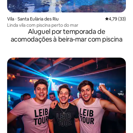
Vila ⋅ Santa Eulària des Riu
4,79 de uma a
4,79 (33)
Linda vila com piscina perto do mar
Aluguel por temporada de
acomodações à beira-mar com piscina