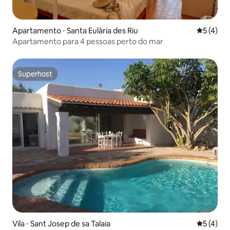
Apartamento ⋅ Santa Eulària des Riu
5 de uma 
5 (4)
Apartamento para 4 pessoas perto do mar
Superhost
Superhost
Vila ⋅ Sant Josep de sa Talaia
5 de uma 
5 (4)