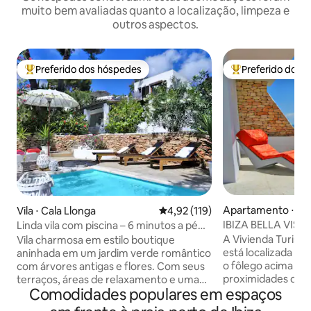
muito bem avaliadas quanto a localização, limpeza e
outros aspectos.
Preferido dos hóspedes
Preferido dos 
Entre os melhores preferidos dos hóspedes
Entre os melhore
Apartamento ⋅ Pu
Vila ⋅ Cala Llonga
4,92 de uma avaliação média de 
4,92 (119)
et
IBIZA BELLA VISTA 
Linda vila com piscina – 6 minutos a pé
WLAN/Piscina
até a praia
A Vivienda Turisti
Vila charmosa em estilo boutique
está localizada em
aninhada em um jardim verde romântico
o fôlego acima da 
com árvores antigas e flores. Com seus
proximidades da Ci
terraços, áreas de relaxamento e uma
Comodidades populares em espaços
Com uma fantástica vista panorâmica da
linda piscina privativa, a propriedade
cidade de Ibiza e 
oferece grande espaço e privacidade