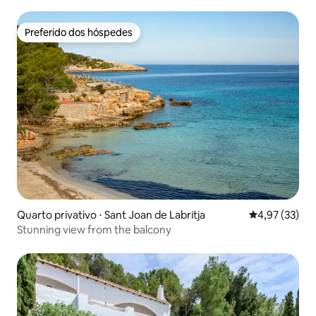
Preferido dos hóspedes
Preferido dos hóspedes
Quarto privativo ⋅ Sant Joan de Labritja
4,97 de uma a
4,97 (33)
Stunning view from the balcony