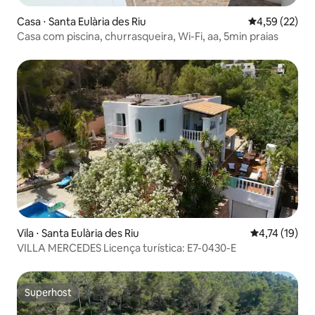
Casa ⋅ Santa Eulària des Riu
4,59 de uma a
4,59 (22)
Casa com piscina, churrasqueira, Wi-Fi, aa, 5min praias
Vila ⋅ Santa Eulària des Riu
4,74 de uma a
4,74 (19)
VILLA MERCEDES Licença turística: E7-0430-E
Superhost
Superhost