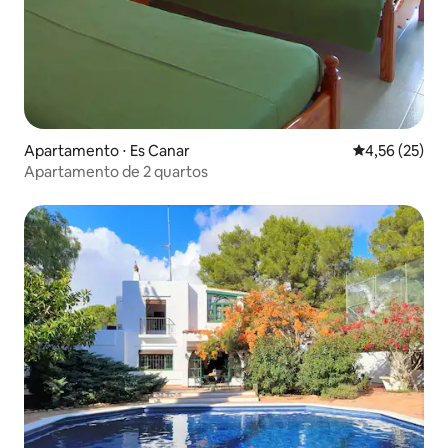
Apartamento ⋅ Es Canar
4,56 de uma a
4,56 (25)
Apartamento de 2 quartos