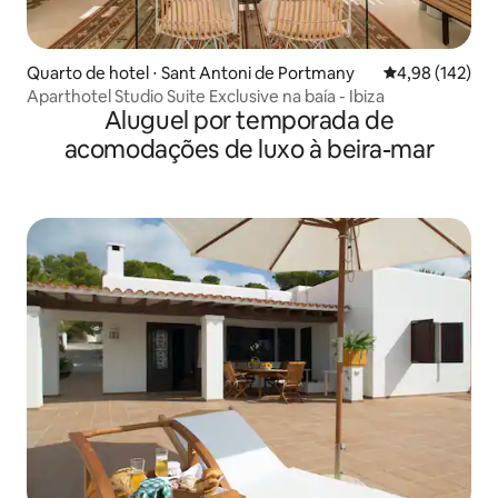
Quarto de hotel ⋅ Sant Antoni de Portmany
4,98 de uma av
4,98 (142)
Aparthotel Studio Suite Exclusive na baía - Ibiza
Aluguel por temporada de
acomodações de luxo à beira-mar