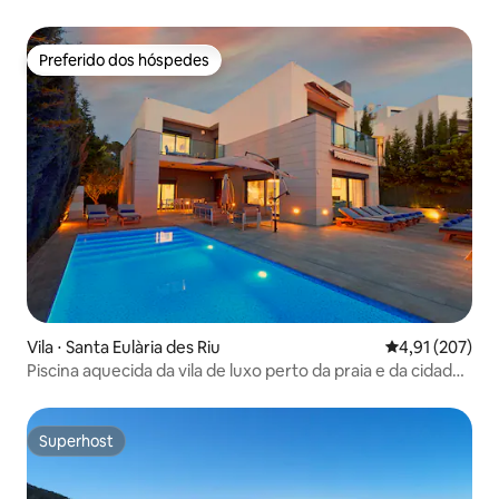
Preferido dos hóspedes
Preferido dos hóspedes
Vila ⋅ Santa Eulària des Riu
4,91 de uma av
4,91 (207)
Piscina aquecida da vila de luxo perto da praia e da cidade
de Ibiza
Superhost
Superhost