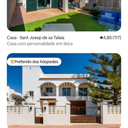
Casa ⋅ Sant Josep de sa Talaia
4,85 de uma av
4,85 (117)
Casa com personalidade em Ibiza
Preferido dos hóspedes
Entre os melhores preferidos dos hóspedes