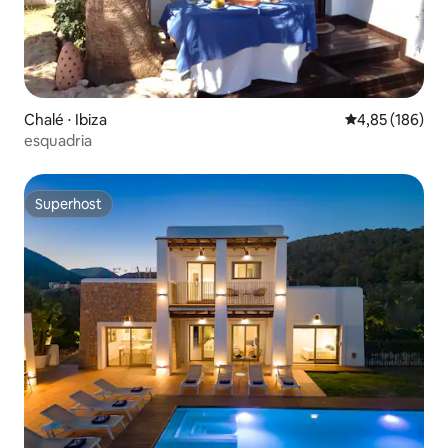
Chalé ⋅ Ibiza
4,85 de uma av
4,85 (186)
esquadria
Superhost
Superhost