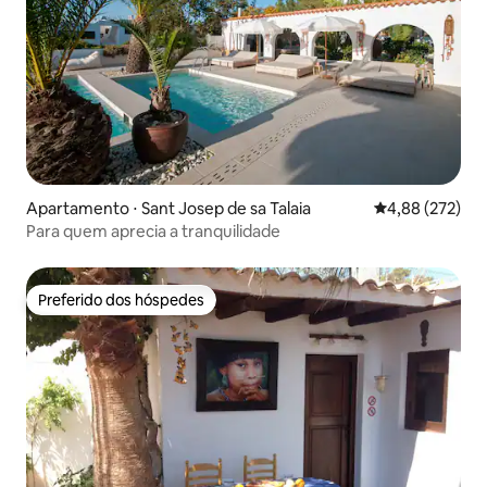
Apartamento ⋅ Sant Josep de sa Talaia
4,88 de uma av
4,88 (272)
Para quem aprecia a tranquilidade
Preferido dos hóspedes
Preferido dos hóspedes