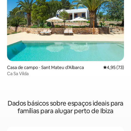
Casa de campo ⋅ Sant Mateu d’Albarca
4,95 de uma a
4,95 (73)
Ca Sa Vilda
Dados básicos sobre espaços ideais para
famílias para alugar perto de Ibiza