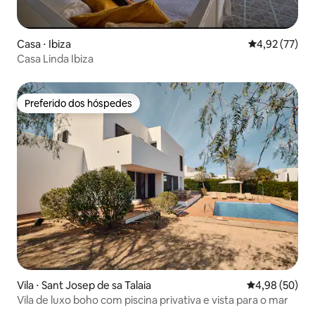
Casa ⋅ Ibiza
4,92 de uma a
4,92 (77)
Casa Linda Ibiza
Preferido dos hóspedes
Preferido dos hóspedes
Vila ⋅ Sant Josep de sa Talaia
4,98 de uma a
4,98 (50)
Vila de luxo boho com piscina privativa e vista para o mar