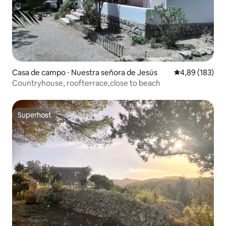
Casa de campo ⋅ Nuestra señora de Jesús
4,89 de uma av
4,89 (183)
Countryhouse, roofterrace,close to beach
Superhost
Superhost