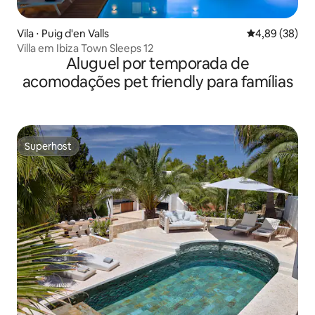
Vila ⋅ Puig d'en Valls
4,89 de uma a
4,89 (38)
Villa em Ibiza Town Sleeps 12
Aluguel por temporada de
acomodações pet friendly para famílias
Superhost
Superhost