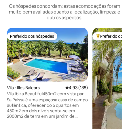
Os hóspedes concordam: estas acomodações foram
muito bem avaliadas quanto a localização, limpeza e
outros aspectos.
Preferido dos hóspedes
Preferido dos 
Preferido dos hóspedes
Entre os melhore
Vila ⋅ Illes Balears
4,93 de uma avaliação média de 
4,93 (138)
Vila Ibiza Beautiful450m2 com vista para
o mar em Es Cubells.
Sa Paissa é uma espaçosa casa de campo
autêntica, oferecendo 5 quartos em
450m2 em dois níveis senta-se em
2000m2 de terra em um jardim de
palmeiras a uma curta distância a pé da
aldeia Es Cubells.Você pode desfrutar da