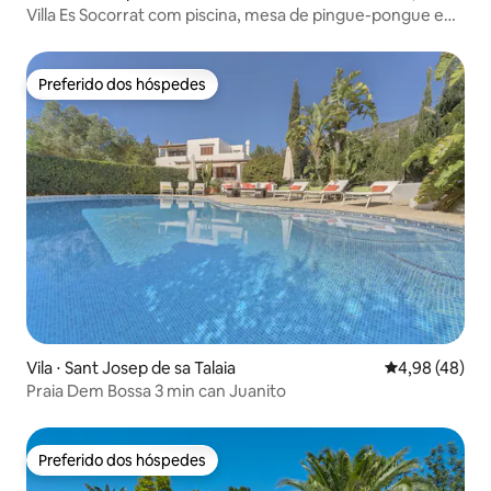
Villa Es Socorrat com piscina, mesa de pingue-pongue e
jardim
Preferido dos hóspedes
Preferido dos hóspedes
Vila ⋅ Sant Josep de sa Talaia
4,98 de uma a
4,98 (48)
Praia Dem Bossa 3 min can Juanito
Preferido dos hóspedes
Preferido dos hóspedes