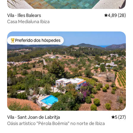
Vila ⋅ Illes Balears
4,89 de uma a
4,89 (28)
Casa Medialuna Ibiza
Preferido dos hóspedes
Entre os melhores preferidos dos hóspedes
Vila ⋅ Sant Joan de Labritja
5 de uma a
5 (27)
Oásis artístico "Pérola Boêmia" no norte de Ibiza