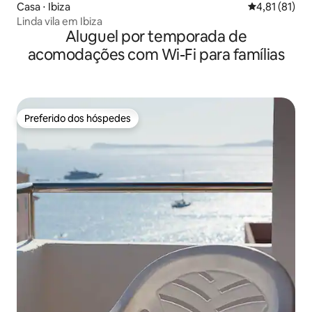
Casa ⋅ Ibiza
4,81 de uma a
4,81 (81)
Linda vila em Ibiza
Aluguel por temporada de
acomodações com Wi-Fi para famílias
Preferido dos hóspedes
Preferido dos hóspedes