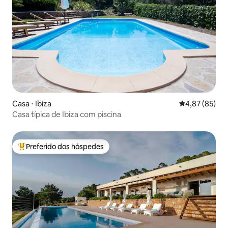
Casa ⋅ Ibiza
4,87 de uma a
4,87 (85)
Casa típica de Ibiza com piscina
Preferido dos hóspedes
Entre os melhores preferidos dos hóspedes