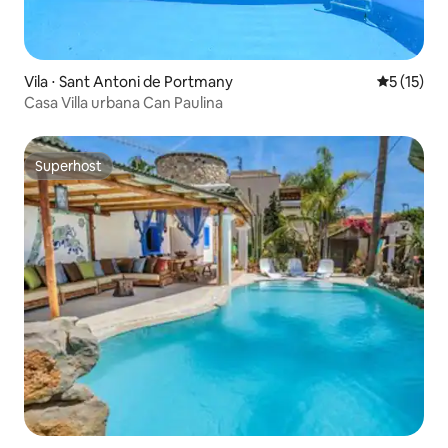
Vila ⋅ Sant Antoni de Portmany
5 de uma a
5 (15)
Casa Villa urbana Can Paulina
Superhost
Superhost