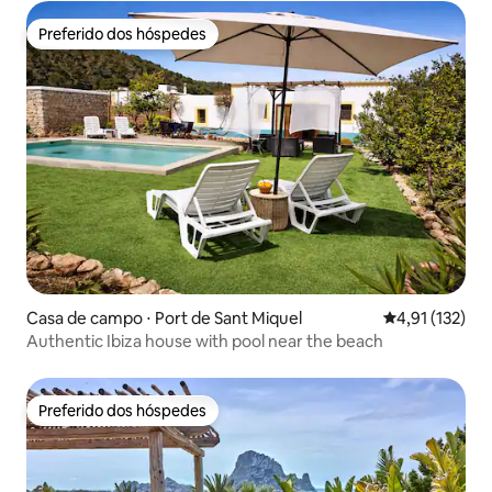
Preferido dos hóspedes
Preferido dos hóspedes
Casa de campo ⋅ Port de Sant Miquel
4,91 de uma av
4,91 (132)
Authentic Ibiza house with pool near the beach
Preferido dos hóspedes
Preferido dos hóspedes