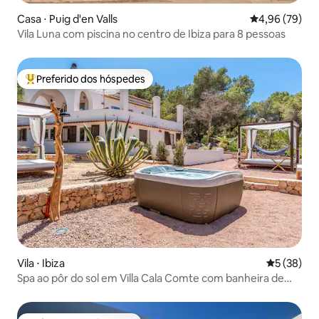
Casa ⋅ Puig d'en Valls
4,96 de uma a
4,96 (79)
Vila Luna com piscina no centro de Ibiza para 8 pessoas
Preferido dos hóspedes
Entre os melhores preferidos dos hóspedes
Vila ⋅ Ibiza
5 de uma a
5 (38)
Spa ao pôr do sol em Villa Cala Comte com banheira de
hidromassagem/banho de gelo