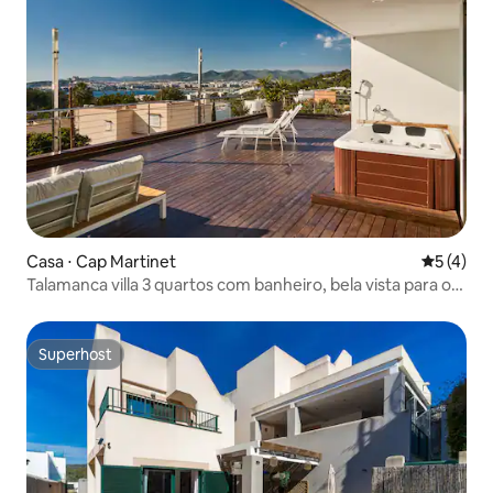
Casa ⋅ Cap Martinet
5 de uma 
5 (4)
Talamanca villa 3 quartos com banheiro, bela vista para o
mar
Superhost
Superhost