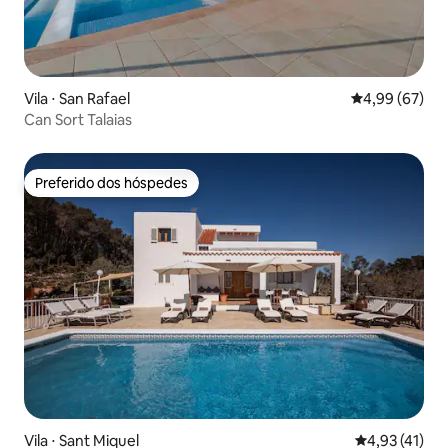
Vila ⋅ San Rafael
4,99 de uma a
4,99 (67)
Can Sort Talaias
Preferido dos hóspedes
Preferido dos hóspedes
Vila ⋅ Sant Miquel
4,93 de uma a
4,93 (41)