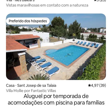
Vistas maravilhosas em contato com a natureza
Preferido dos hóspedes
Preferido dos hóspedes
Casa ⋅ Sant Josep de sa Talaia
4,97 de uma a
4,97 (39)
Villa Mollie por Fantastic Villas
Aluguel por temporada de
acomodações com piscina para famílias