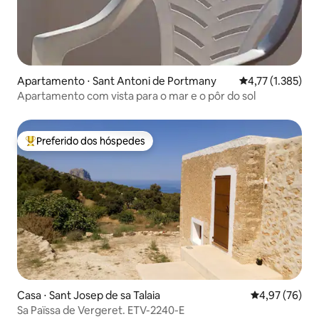
Apartamento ⋅ Sant Antoni de Portmany
4,77 de uma aval
4,77 (1.385)
Apartamento com vista para o mar e o pôr do sol
Preferido dos hóspedes
Entre os melhores preferidos dos hóspedes
Casa ⋅ Sant Josep de sa Talaia
4,97 de uma a
4,97 (76)
Sa Païssa de Vergeret. ETV-2240-E