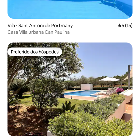
Vila ⋅ Sant Antoni de Portmany
5 de uma a
5 (15)
Casa Villa urbana Can Paulina
Preferido dos hóspedes
Preferido dos hóspedes