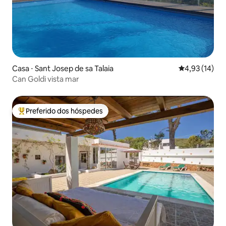
Casa ⋅ Sant Josep de sa Talaia
4,93 de uma a
4,93 (14)
Can Goldi vista mar
Preferido dos hóspedes
Entre os melhores preferidos dos hóspedes