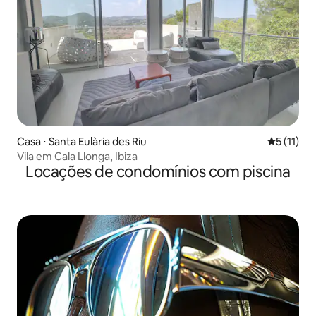
Casa ⋅ Santa Eulària des Riu
5 de uma a
5 (11)
Vila em Cala Llonga, Ibiza
Locações de condomínios com piscina