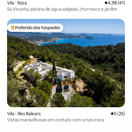
Vila ⋅ Ibiza
4,98 de uma a
4,98 (41)
Sa Vinyeta, piscina de água salgada, churrasco e jardim
Preferido dos hóspedes
Entre os melhores preferidos dos hóspedes
Vila ⋅ Illes Balears
5 de uma a
5 (25)
Vistas maravilhosas em contato com a natureza