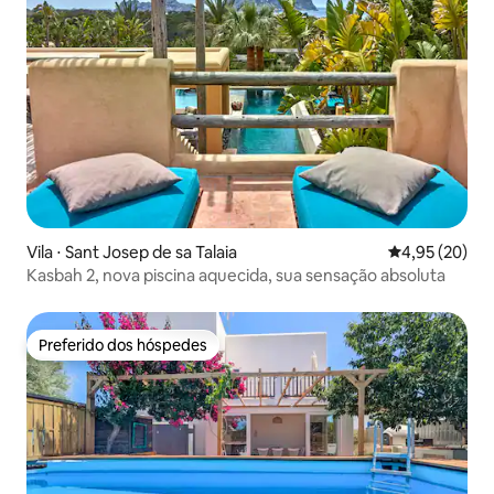
Vila ⋅ Sant Josep de sa Talaia
4,95 de uma a
4,95 (20)
Kasbah 2, nova piscina aquecida, sua sensação absoluta
Preferido dos hóspedes
Preferido dos hóspedes