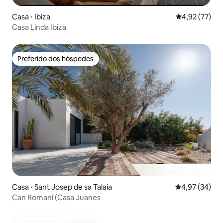
Casa ⋅ Ibiza
4,92 de uma a
4,92 (77)
Casa Linda Ibiza
Preferido dos hóspedes
Preferido dos hóspedes
Casa ⋅ Sant Josep de sa Talaia
4,97 de uma a
4,97 (34)
Can Romaní (Casa Juanes