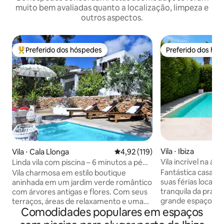
muito bem avaliadas quanto a localização, limpeza e
outros aspectos.
Preferido dos hóspedes
Preferido dos hó
Entre os melhores preferidos dos hóspedes
Preferido dos hó
Vila ⋅ Ibiza
Vila ⋅ Cala Llonga
4,92 de uma avaliação média de 
4,92 (119)
Vila incrível na ár
Linda vila com piscina – 6 minutos a pé
Bossa
até a praia
Fantástica casa de
Vila charmosa em estilo boutique
suas férias localiz
aninhada em um jardim verde romântico
tranquila da prai
com árvores antigas e flores. Com seus
grande espaço de
terraços, áreas de relaxamento e uma
Comodidades populares em espaços
ao ar livre, uma n
linda piscina privativa, a propriedade
árvores , palmeiras 
oferece grande espaço e privacidade