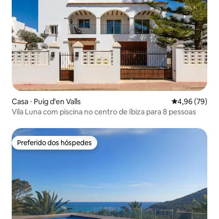
Casa ⋅ Puig d'en Valls
4,96 de uma a
4,96 (79)
Vila Luna com piscina no centro de Ibiza para 8 pessoas
Preferido dos hóspedes
Preferido dos hóspedes