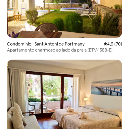
Condomínio ⋅ Sant Antoni de Portmany
4,9 de uma a
4,9 (70)
Apartamento charmoso ao lado da praia (ETV-1588-E)