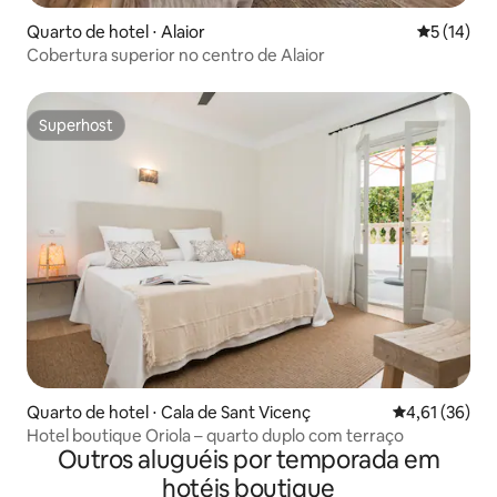
Quarto de hotel ⋅ Alaior
5 de uma a
5 (14)
Cobertura superior no centro de Alaior
Superhost
Superhost
Quarto de hotel ⋅ Cala de Sant Vicenç
4,61 de uma a
4,61 (36)
Hotel boutique Oriola – quarto duplo com terraço
Outros aluguéis por temporada em
hotéis boutique