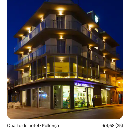
Quarto de hotel ⋅ Pollença
4,68 de uma a
4,68 (25)