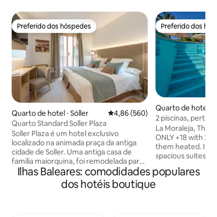
Preferido dos hóspedes
Preferido dos hó
Preferido dos hóspedes
Preferido dos hó
Quarto de hotel ⋅ 
Quarto de hotel ⋅ Sóller
4,86 de uma avaliação média de 5
4,86 (560)
cenç
2 piscinas, perto d
Quarto Standard Soller Plaza
estacionamento, 
La Moraleja, The 
Soller Plaza é um hotel exclusivo
ONLY +18 with 2 s
localizado na animada praça da antiga
them heated. It of
cidade de Soller. Uma antiga casa de
spacious suites fo
família maiorquina, foi remodelada para
61 m2. An authent
Ilhas Baleares: comodidades populares
um hotel boutique moderno. Quartos
house from the se
aconchegantes e elegantes oferecem
dos hotéis boutique
and views of the h
conforto e banheiros privativos
all have a living r
espaçosos com comodidades. Wi-Fi
terrace with the 
gratuito e Smart TVs de 43'permitem
design. Equipped w
que você se mantenha conectado