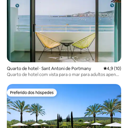
Quarto de hotel ⋅ Sant Antoni de Portmany
4,9 de uma a
4,9 (10)
Quarto de hotel com vista para o mar para adultos apenas
4 estrelas em Ibiza
Preferido dos hóspedes
Preferido dos hóspedes