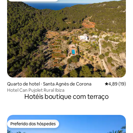
Quarto de hotel ⋅ Santa Agnès de Corona
4,89 de uma a
4,89 (19)
Hotel Can Pujolet Rural Ibiza
Hotéis boutique com terraço
Preferido dos hóspedes
Preferido dos hóspedes