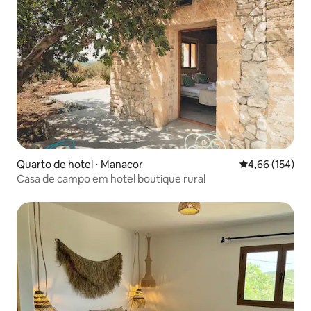
Quarto de hotel ⋅ Manacor
4,66 de uma av
4,66 (154)
Casa de campo em hotel boutique rural