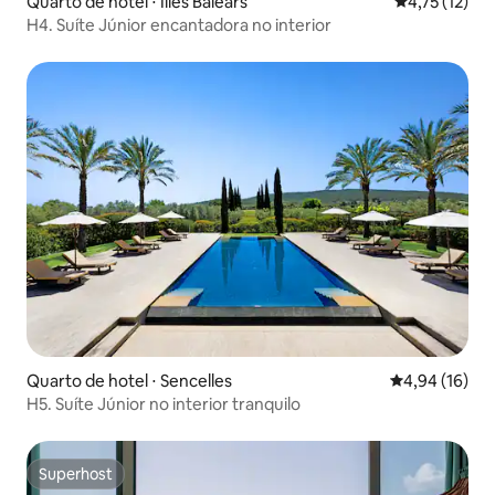
Quarto de hotel ⋅ Illes Balears
4,75 de uma a
4,75 (12)
H4. Suíte Júnior encantadora no interior
Quarto de hotel ⋅ Sencelles
4,94 de uma a
4,94 (16)
H5. Suíte Júnior no interior tranquilo
Superhost
Superhost