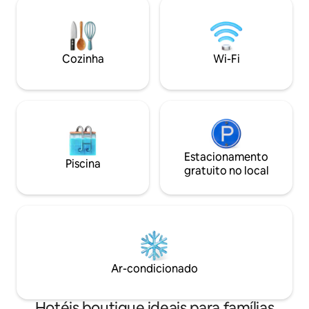
Wi-Fi, air conditi
enquanto desfruta dos bairros e sabores
machine, safe, poo
locais. Há café da manhã opcional
parking on the str
servido em um café próximo, entre em
contato conosco para obter detalhes.
Cozinha
Wi-Fi
Há estacionamento disponível mediante
solicitação e custo extra.
Estacionamento
Piscina
gratuito no local
Ar-condicionado
Hotéis boutique ideais para famílias