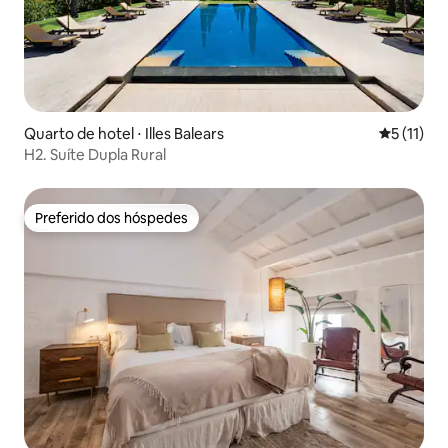
Quarto de hotel ⋅ Illes Balears
5 de uma a
5 (11)
H2. Suíte Dupla Rural
Preferido dos hóspedes
Preferido dos hóspedes