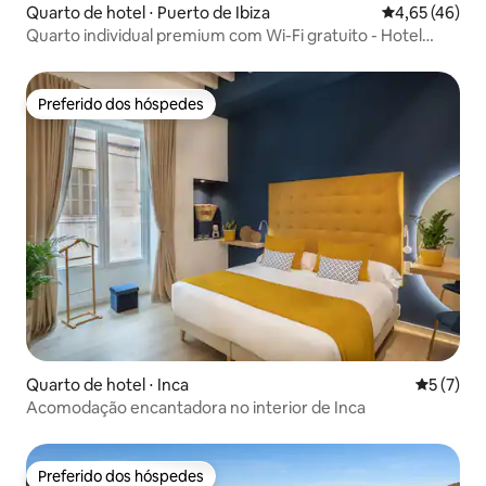
Quarto de hotel ⋅ Puerto de Ibiza
4,65 de uma a
4,65 (46)
Quarto individual premium com Wi-Fi gratuito - Hotel
Ryans La Marina
Preferido dos hóspedes
Preferido dos hóspedes
Quarto de hotel ⋅ Inca
5 de uma 
5 (7)
Acomodação encantadora no interior de Inca
Preferido dos hóspedes
Preferido dos hóspedes