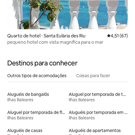
Quarto de hotel ⋅ Santa Eulària des Riu
4,51 de uma a
4,51 (67)
pequeno hotel com vista magnífica para o mar
Destinos para conhecer
Outros tipos de acomodações
Coisas para fazer
Aluguéis de bangalôs
Aluguel por temporada de townhouses
Ilhas Baleares
Ilhas Baleares
Aluguel por temporada de flats
Aluguéis por temporada em hotéis-fazenda
Ilhas Baleares
Ilhas Baleares
Aluguéis de casas
Aluguéis de apartamentos