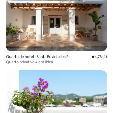
Quarto de hotel ⋅ Santa Eulària des Riu
4,75 de uma 
4,75 (4)
Quarto privativo 4 em Ibiza