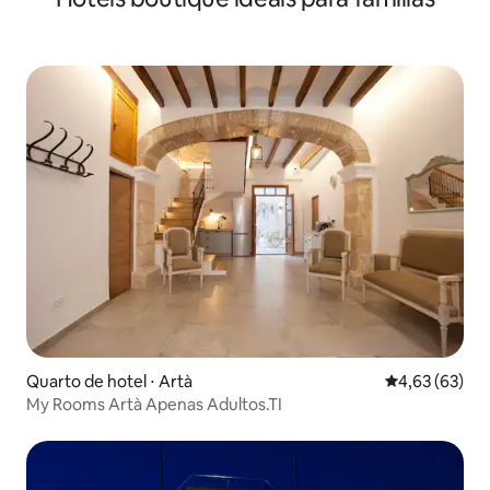
Quarto de hotel ⋅ Artà
4,63 de uma a
4,63 (63)
My Rooms Artà Apenas Adultos.TI