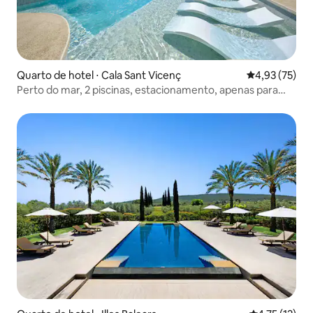
Quarto de hotel ⋅ Cala Sant Vicenç
4,93 de uma a
4,93 (75)
Perto do mar, 2 piscinas, estacionamento, apenas para
adultos