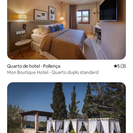
Quarto de hotel ⋅ Pollença
5 de uma 
5 (3)
Mon Boutique Hotel - Quarto duplo standard