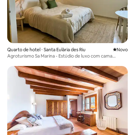
Quarto de hotel ⋅ Santa Eulària des Riu
Novo lugar
Novo
Agroturismo Sa Marina - Estúdio de luxo com cama
grande