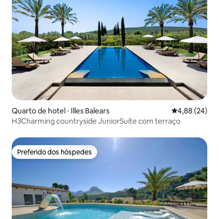
Quarto de hotel ⋅ Illes Balears
4,88 de uma a
4,88 (24)
H3Charming countryside JuniorSuite com terraço
Preferido dos hóspedes
Preferido dos hóspedes