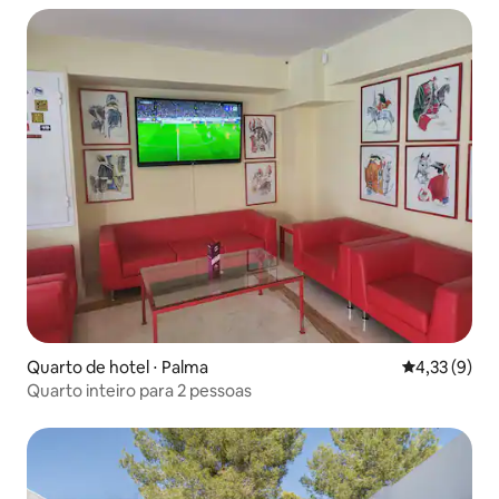
Quarto de hotel ⋅ Palma
4,33 de uma 
4,33 (9)
Quarto inteiro para 2 pessoas