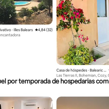
édia de 5, 225 avaliações
vativo ⋅ Illes Balears
4,84 de uma avaliação média de 5, 32 avalia
4,84 (32)
encantadora
Casa de hóspedes ⋅ Balearic Is
lands
Las Tierras II, Bohemian, Cozy,
el por temporada de hospedarias com
Apartment