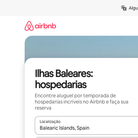
Pular
Algu
para
o
conteúdo
Ilhas Baleares:
hospedarias
Encontre aluguel por temporada de
hospedarias incríveis no Airbnb e faça sua
reserva
Localização
Quando os resultados estiverem disponíveis, expl