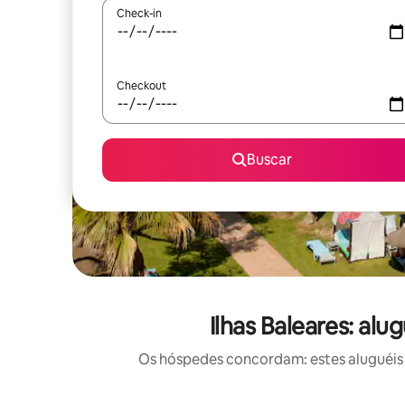
Check-in
Checkout
Buscar
Ilhas Baleares: al
Os hóspedes concordam: estes aluguéis 