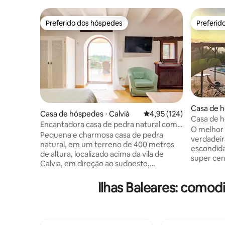
Preferido dos hóspedes
Preferid
Preferido dos hóspedes
Preferid
Casa de h
Casa de hóspedes ⋅ Calvià
4,95 de uma avaliação m
4,95 (124)
e Peralta
Casa de h
Encantadora casa de pedra natural com
Ibiza
O melhor 
vista para o mar/montanha
Pequena e charmosa casa de pedra
verdadeira
natural, em um terreno de 400 metros
escondida
de altura, localizado acima da vila de
super cen
Calvia, em direção ao sudoeste,
privativa
localização tranquila, à beira da reserva
vista de 3
natural/patrimônio mundial da Serra de
Ilhas Baleares: como
com uma 
Tranmuntana. A casa de
pessoas, 
aproximadamente 25 m² consiste em
hectares,
uma sala de estar/quarto com cozinha
salgada, j
integrada, banheiro com chuveiro, 3
deck de i