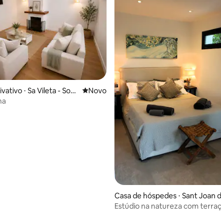
média de 5, 70 avaliações
vativo ⋅ Sa Vileta - Son
Novo lugar para ficar
Novo
na
Casa de hóspedes ⋅ Sant Joan 
Labritja
Estúdio na natureza com terra