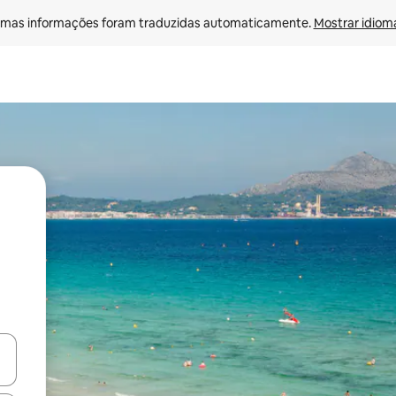
mas informações foram traduzidas automaticamente. 
Mostrar idioma
ore-os usando as seta para cima e para baixo do teclado ou tocando e