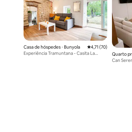
Casa de hóspedes ⋅ Bunyola
4,71 de uma avaliação 
4,71 (70)
Experiência Tramuntana - Casita La
Quarto pri
Calma
Rapinya
Can Sere