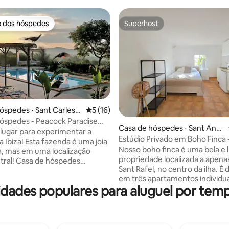
o dos hóspedes
Superhost
o dos hóspedes
Superhost
óspedes ⋅ Sant Carles d
5 de uma avaliação média de 5, 16 avalia
5 (16)
édia de 5, 124 avaliações
óspedes - Peacock Paradise
Casa de hóspedes ⋅ Sant Anto
lugar para experimentar a
ni de Portmany
Estúdio Privado em Boho Finca 
 Ibiza! Esta fazenda é uma joia
Sófia
Nosso boho finca é uma bela e
, mas em uma localização
propriedade localizada a apena
tral! Casa de hóspedes
Sant Rafel, no centro da ilha. É 
 e espaçosa, você tem uma bela
em três apartamentos individu
60° do nascer ao pôr do sol,
didades populares para aluguel por tem
entradas independentes. O
acomodação de 125 m², para 6
APARTAMENTO "SOFIA" fica no 
e uma área externa de 4
inferior e tem capacidade para 
 incluindo uma piscina de água
Tem um amplo espaço ao ar livr
acuzzi, academia ao ar livre e
desfrutar com sua família, com
oga, área de churrasco, bar da