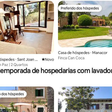
Preferido dos hóspedes
Preferido dos hóspedes
Casa de hóspedes ⋅ Manacor
Finca Can Coca
média de 5, 12 avaliações
óspedes ⋅ Sant Joan de
Novo lugar para ficar
Novo
n Paz | 2 Quartos
temporada de hospedarias com lavado
o dos hóspedes
o dos hóspedes