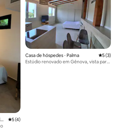
Casa de hóspedes ⋅ Palma
5 de uma avaliaçã
5 (3)
Estúdio renovado em Gênova, vista para
o mar, piscina
de
5 de uma avaliação média de 5, 4 avaliações
5 (4)
ço