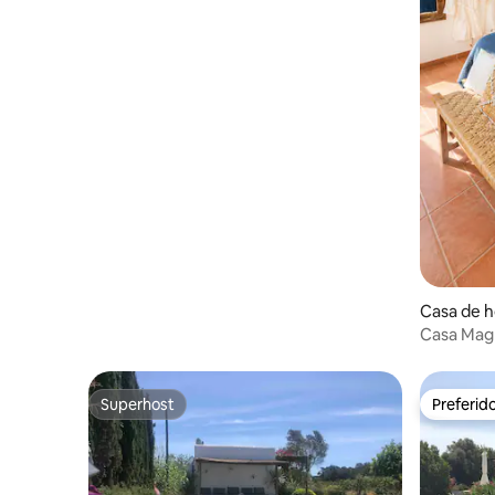
Casa de h
Casa Magn
Maiorca
Superhost
Preferid
Superhost
Preferid