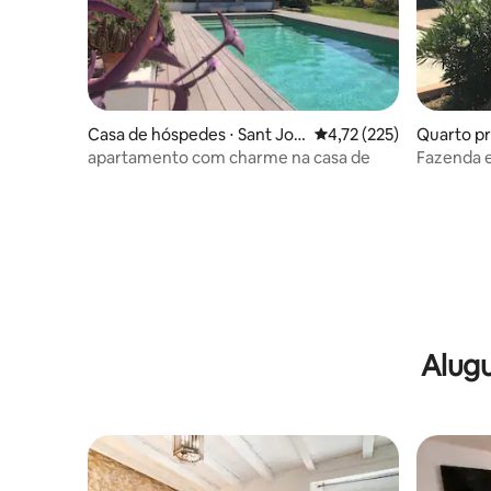
Casa de hóspedes ⋅ Sant Jos
4,72 de uma avaliação m
4,72 (225)
Quarto pri
ep de sa Talaia
apartamento com charme na casa de
Fazenda 
Alugu