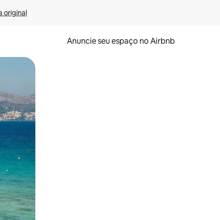
 original
Anuncie seu espaço no Airbnb
 deslizando o dedo na tela.