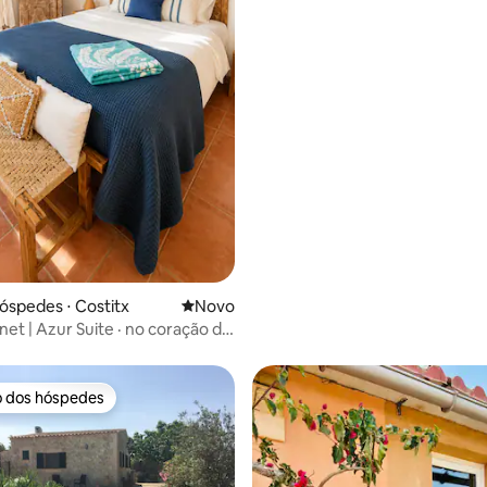
aquecimento e chaminé
óspedes ⋅ Costitx
Novo lugar para ficar
Novo
et | Azur Suite · no coração de
o dos hóspedes
o dos hóspedes