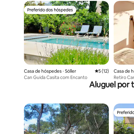
Preferido dos hóspedes
Preferido dos hóspedes
Casa de hóspedes ⋅ Sóller
5 de uma avaliação 
5 (12)
Casa de h
Labritja
Can Guida Casita com Encanto
Retiro Ca
Aluguel por 
Preferid
Preferid