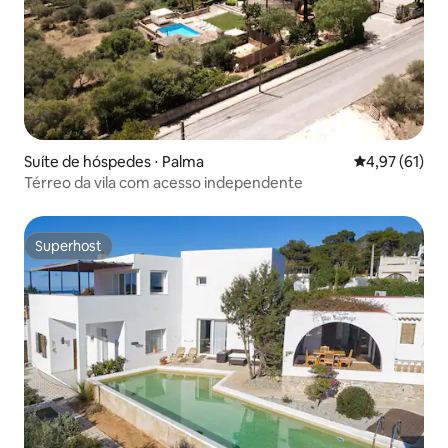
Suíte de hóspedes ⋅ Palma
4,97 de uma a
4,97 (61)
Térreo da vila com acesso independente
Superhost
Superhost