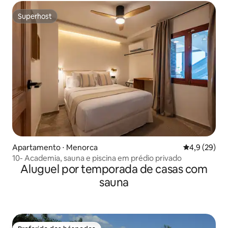
Superhost
Superhost
Apartamento ⋅ Menorca
4,9 de uma a
4,9 (29)
10- Academia, sauna e piscina em prédio privado
Aluguel por temporada de casas com
sauna