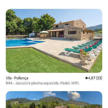
Vila ⋅ Pollença
4,87 de uma a
4,87 (23)
R44 - Jacuzzi e piscina aquecida. Pádel. WIFI.