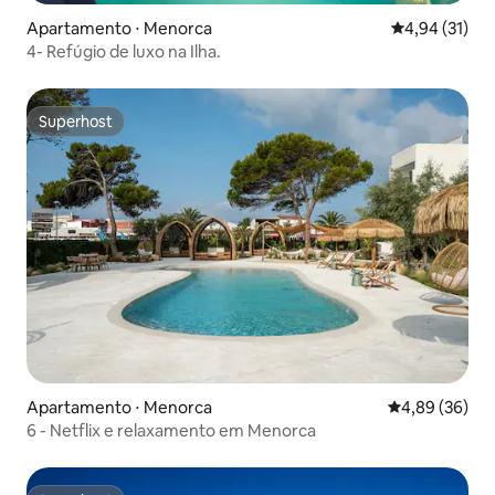
Apartamento ⋅ Menorca
4,94 de uma a
4,94 (31)
4- Refúgio de luxo na Ilha.
Superhost
Superhost
Apartamento ⋅ Menorca
4,89 de uma a
4,89 (36)
6 - Netflix e relaxamento em Menorca