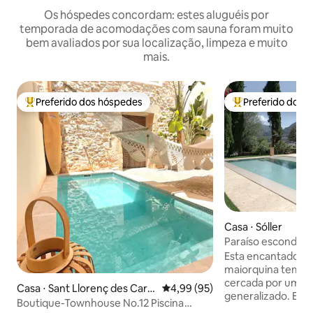
Os hóspedes concordam: estes aluguéis por
temporada de acomodações com sauna foram muito
bem avaliados por sua localização, limpeza e muito
mais.
Preferido dos hóspedes
Preferido dos 
Entre os melhores preferidos dos hóspedes
Entre os melhore
Casa ⋅ Sóller
Paraíso escondido
Esta encantadora e
maiorquina tem um
cercada por um j
Casa ⋅ Sant Llorenç des Card
4,99 de uma avaliação média de
4,99 (95)
generalizado. Est
assar
Boutique-Townhouse No.12 Piscina
em uma parte tran