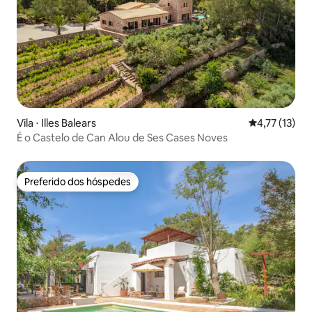
Vila ⋅ Illes Balears
4,77 de uma a
4,77 (13)
É o Castelo de Can Alou de Ses Cases Noves
Preferido dos hóspedes
Preferido dos hóspedes