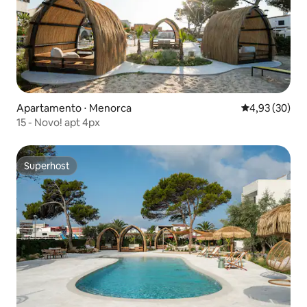
Apartamento ⋅ Menorca
4,93 de uma a
4,93 (30)
15 - Novo! apt 4px
Superhost
Superhost