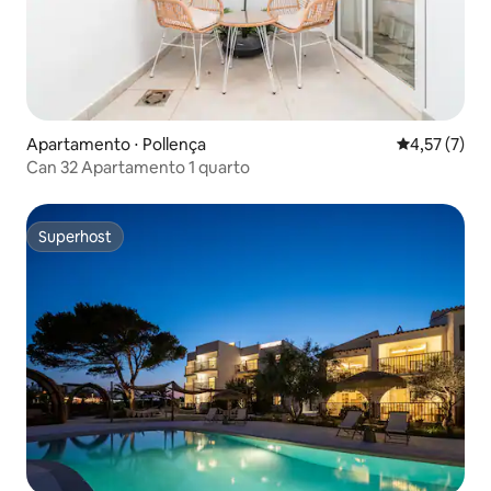
Apartamento ⋅ Pollença
4,57 de uma 
4,57 (7)
Can 32 Apartamento 1 quarto
Superhost
Superhost