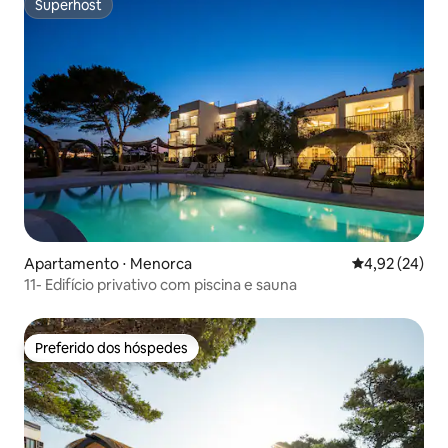
Superhost
Superhost
Apartamento ⋅ Menorca
4,92 de uma a
4,92 (24)
11- Edifício privativo com piscina e sauna
Preferido dos hóspedes
Preferido dos hóspedes