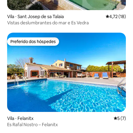
Vila ⋅ Sant Josep de sa Talaia
4,72 de uma a
4,72 (18)
Vistas deslumbrantes do mar e Es Vedra
Preferido dos hóspedes
Preferido dos hóspedes
Vila ⋅ Felanitx
5 de uma 
5 (7)
Es Rafal Nostro – Felanitx