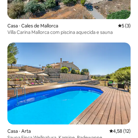
Casa ⋅ Cales de Mallorca
5 de uma 
5 (3)
Villa Carina Mallorca com piscina aquecida e sauna
Casa ⋅ Arta
4,58 de uma a
4,58 (12)
Sauna Finca Wellnatura, Kamine, Badewanne