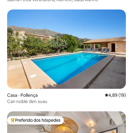
Casa ⋅ Pollença
4,89 de uma a
4,89 (19)
Can noble den suau
Preferido dos hóspedes
Entre os melhores preferidos dos hóspedes