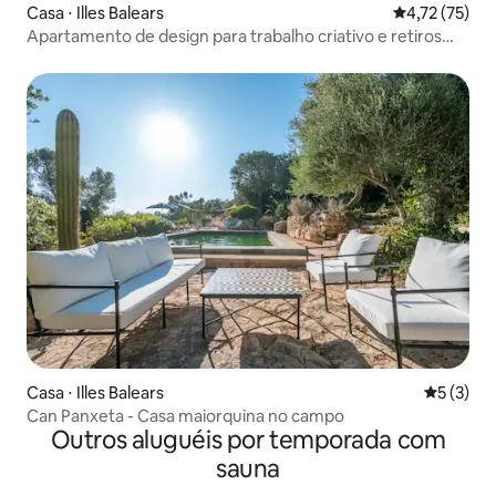
Casa ⋅ Illes Balears
4,72 de uma a
4,72 (75)
Apartamento de design para trabalho criativo e retiros
remotos
Casa ⋅ Illes Balears
5 de uma 
5 (3)
Can Panxeta - Casa maiorquina no campo
Outros aluguéis por temporada com
sauna