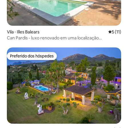
Vila ⋅ Illes Balears
5 de uma a
5 (11)
Can Pardis - luxo renovado em uma localização
privilegiada
Preferido dos hóspedes
Preferido dos hóspedes