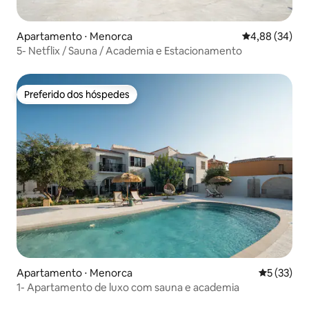
Apartamento ⋅ Menorca
4,88 de uma a
4,88 (34)
5- Netflix / Sauna / Academia e Estacionamento
Preferido dos hóspedes
Preferido dos hóspedes
Apartamento ⋅ Menorca
5 de uma a
5 (33)
1- Apartamento de luxo com sauna e academia