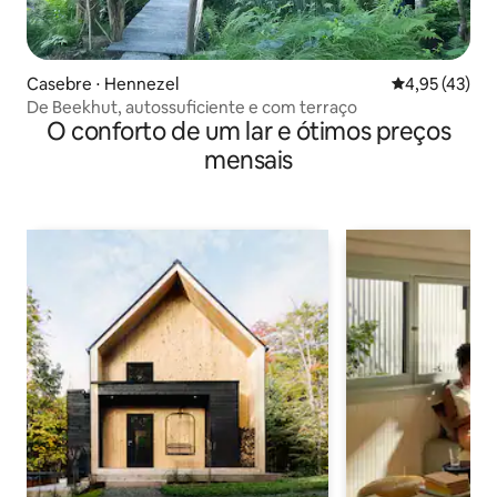
Casebre ⋅ Hennezel
4,95 de uma a
4,95 (43)
De Beekhut, autossuficiente e com terraço
O conforto de um lar e ótimos preços
mensais