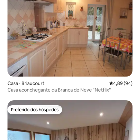
Casa ⋅ Briaucourt
4,89 de uma av
4,89 (94)
Casa aconchegante da Branca de Neve "Netflix"
Preferido dos hóspedes
Preferido dos hóspedes