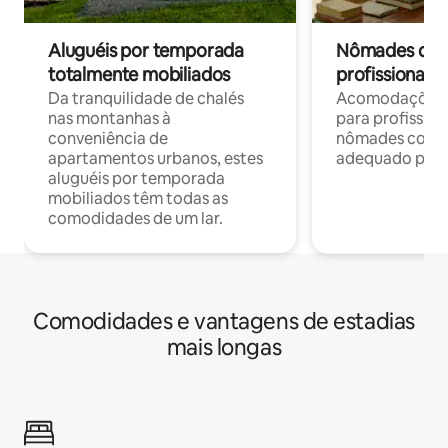
Aluguéis por temporada
Nômades digit
totalmente mobiliados
profissionais 
Da tranquilidade de chalés
Acomodações c
nas montanhas à
para profission
conveniência de
nômades com W
apartamentos urbanos, estes
adequado para 
aluguéis por temporada
mobiliados têm todas as
comodidades de um lar.
Comodidades e vantagens de estadias
mais longas