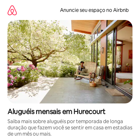
Pular
para
Anuncie seu espaço no Airbnb
o
conteúdo
Aluguéis mensais em Hurecourt
Saiba mais sobre aluguéis por temporada de longa
duração que fazem você se sentir em casa em estadias
de um mês ou mais.