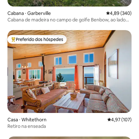
Cabana ⋅ Garberville
4,89 de uma ava
4,89 (340)
Cabana de madeira no campo de golfe Benbow, ao lado
de KOA
Preferido dos hóspedes
Entre os melhores preferidos dos hóspedes
Casa ⋅ Whitethorn
4,97 de uma av
4,97 (107)
Retiro na enseada