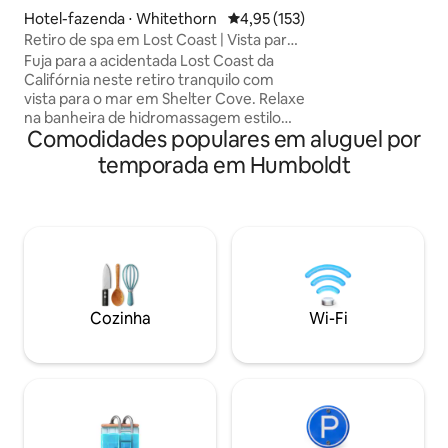
vidro elegantes p
Hotel-fazenda ⋅ Whitethorn
4,95 de uma avaliação média de 
4,95 (153)
panorâmica do ma
Retiro de spa em Lost Coast | Vista para
desobstruída. Sem
o mar + banheira de hidromassagem
ao seu lado, o lug
Fuja para a acidentada Lost Coast da
sensação maravilh
Califórnia neste retiro tranquilo com
privacidade. Cozinha e área de estar
vista para o mar em Shelter Cove. Relaxe
aconchegantes, 
na banheira de hidromassagem estilo
Comodidades populares em aluguel por
reformadas. A um
spa depois de um dia explorando a Black
praia e de restaur
Sands Beach, caminhando por trilhas
temporada em Humboldt
costeiras ou observando baleias ao
longo dos penhascos. Este estúdio
privativo recentemente reformado
conta com um deck envolvente, vista
para a montanha, design moderno e
aconchegante e experiências de bem-
estar opcionais projetadas para ajudar
você a relaxar totalmente. Perfeito para
Cozinha
Wi-Fi
escapadinhas românticas, amantes da
natureza, praticantes de caminhada e
viajantes que procuram desacelerar e se
reconectar