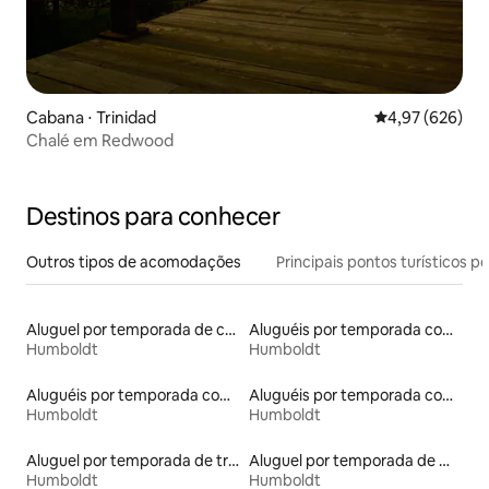
Cabana ⋅ Trinidad
4,97 de uma ava
4,97 (626)
Chalé em Redwood
Destinos para conhecer
Outros tipos de acomodações
Principais pontos turísticos po
Aluguel por temporada de casas de hóspedes
Aluguéis por temporada com caiaque
Humboldt
Humboldt
Aluguéis por temporada com terraço
Aluguéis por temporada com acesso à praia
Humboldt
Humboldt
Aluguel por temporada de trailers
Aluguel por temporada de microcasas
Humboldt
Humboldt