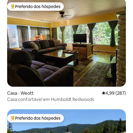
Preferido dos hóspedes
Entre os melhores preferidos dos hóspedes
Casa ⋅ Weott
4,99 de uma ava
4,99 (287)
Casa confortável em Humboldt Redwoods
Preferido dos hóspedes
Entre os melhores preferidos dos hóspedes