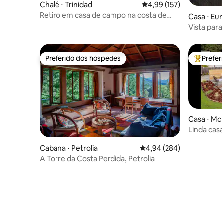
Chalé ⋅ Trinidad
4,99 de uma avaliação m
4,99 (157)
Retiro em casa de campo na costa de
Casa ⋅ Eu
Redwood ~ Fleurhaven Chalet
Vista par
hidromass
churrasqu
Preferido dos hóspedes
Prefe
Preferido dos hóspedes
Entre os
Casa ⋅ McK
Linda cas
hidromas
Cabana ⋅ Petrolia
4,94 de uma avaliação m
4,94 (284)
A Torre da Costa Perdida, Petrolia