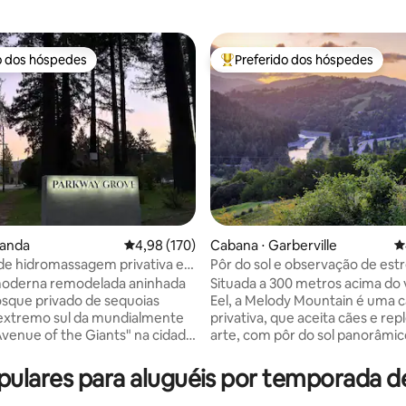
o dos hóspedes
Preferido dos hóspedes
o dos hóspedes
Entre os melhores preferidos d
édia de 5, 185 avaliações
randa
4,98 de uma avaliação média de 5, 170 avalia
4,98 (170)
Cabana ⋅ Garberville
4
de hidromassagem privativa e
Pôr do sol e observação de estre
 spa em Parkway Grove Cabins
Privado e artístico | Banheira de
oderna remodelada aninhada
Situada a 300 metros acima do v
hidromassagem!
sque privado de sequoias
Eel, a Melody Mountain é uma 
extremo sul da mundialmente
privativa, que aceita cães e rep
venue of the Giants" na cidade
arte, com pôr do sol panorâmic
ita para
observação de estrelas incomp
 descontrair após um longo dia
Caminhe pela nossa floresta de
lares para aluguéis por temporada d
do grande e
lar de codornas, perus, raposas
huveiro de azulejos com
e depois mergulhe na banheira