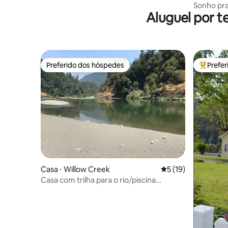
Sonho pra
Aluguel por 
Preferido dos hóspedes
Prefe
Preferido dos hóspedes
Entre os
Casa ⋅ Willow Creek
5 de uma avaliação 
5 (19)
Casa com trilha para o rio/piscina
aquecida por energia solar