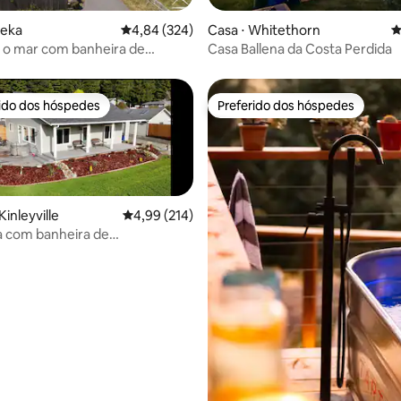
édia de 5, 157 avaliações
reka
4,84 de uma avaliação média de 5, 324 avalia
4,84 (324)
Casa ⋅ Whitethorn
4
a o mar com banheira de
Casa Ballena da Costa Perdida
agem, jardim orgânico e
eira a gás
rido dos hóspedes
Preferido dos hóspedes
 melhores preferidos dos hóspedes
Preferido dos hóspedes
inleyville
4,99 de uma avaliação média de 5, 214 avalia
4,99 (214)
a com banheira de
sagem em Sunny Blue Lake
édia de 5, 284 avaliações