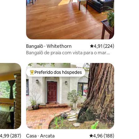
Bangalô ⋅ Whitethorn
4,91 de uma avaliação 
4,91 (224)
Bangalô de praia com vista para o mar
(pet friendly)
Preferido dos hóspedes
os hóspedes
Entre os melhores preferidos dos hóspedes
ções
,99 de uma avaliação média de 5, 287 avaliações
4,99 (287)
Casa ⋅ Arcata
4,96 de uma avaliação 
4,96 (188)