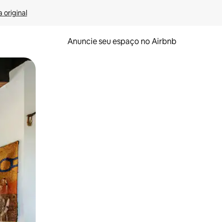
 original
Anuncie seu espaço no Airbnb
 deslizando o dedo na tela.