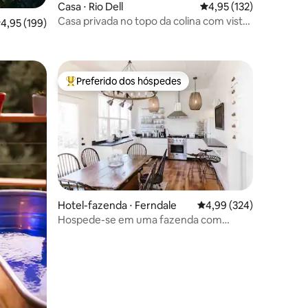
Casa ⋅ Rio Dell
4,95 de uma avaliação 
4,95 (132)
Casa privada no topo da colina com vistas
ções
,95 de uma avaliação média de 5, 199 avaliações
4,95 (199)
incríveis!
Preferido dos hóspedes
Entre os melhores preferidos dos hóspedes
ções
Hotel-fazenda ⋅ Ferndale
4,99 de uma avaliação m
4,99 (324)
Hospede-se em uma fazenda com
passeio opcional à leiteria