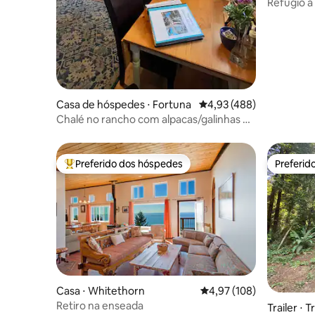
Refúgio à 
Animais d
Casa de hóspedes ⋅ Fortuna
4,93 de uma avaliação m
4,93 (488)
Chalé no rancho com alpacas/galinhas no
loft
Preferido dos hóspedes
Preferid
Entre os melhores preferidos dos hóspedes
Preferid
Casa ⋅ Whitethorn
4,97 de uma avaliação m
4,97 (108)
Retiro na enseada
Trailer ⋅ T