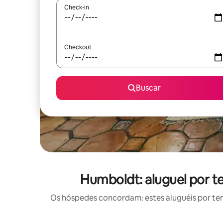
Check-in
Checkout
Buscar
Humboldt: aluguel por t
Os hóspedes concordam: estes aluguéis por te