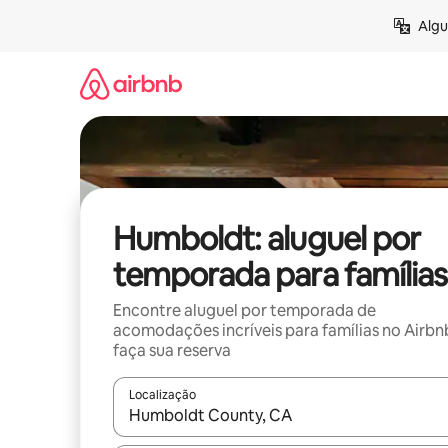
Pular
Algu
para
o
conteúdo
Humboldt: aluguel por
temporada para famílias
Encontre aluguel por temporada de
acomodações incríveis para famílias no Airbn
faça sua reserva
Localização
Quando os resultados estiverem disponíveis, expl