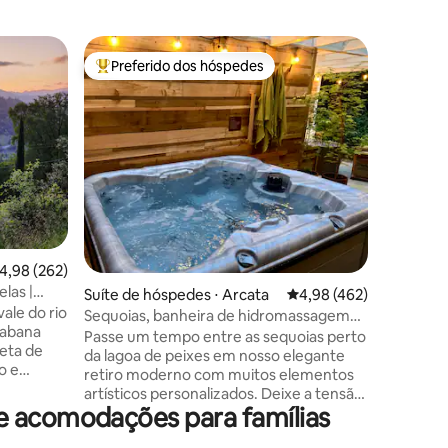
Casa ⋅ Tr
Preferido dos hóspedes
Prefe
os hóspedes
Entre os melhores preferidos dos hóspedes
Entre o
Vista inf
na banhe
Bem-vind
floresta enco
recentem
em três 
vista para
litorânea de Tri
espera p
mergulho
hidromas
ções
,98 de uma avaliação média de 5, 262 avaliações
4,98 (262)
fogueira,
marinhos,
las |
Suíte de hóspedes ⋅ Arcata
4,98 de uma avaliação 
4,98 (462)
migratóri
ale do rio
Sequoias, banheira de hidromassagem
de estrelas 
cabana
privativa, chuveiro de chuva, camas king
Passe um tempo entre as sequoias perto
caça às á
leta de
size
da lagoa de peixes em nosso elegante
Estadual
o e
retiro moderno com muitos elementos
distância
arável.
artísticos personalizados. Deixe a tensão
 60 acres,
e acomodações para famílias
da estrada derreter em nossa banheira
 e veados,
de hidromassagem e spa como chuveiro
 de