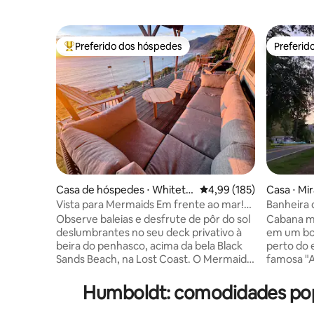
Preferido dos hóspedes
Preferid
Entre os melhores preferidos dos hóspedes
Preferid
Casa de hóspedes ⋅ Whiteth
4,99 de uma avaliação m
4,99 (185)
Casa ⋅ Mi
orn
Vista para Mermaids Em frente ao mar!
Banheira 
Lindo Animais de estimação são bem-
chuveiro
Observe baleias e desfrute de pôr do sol
Cabana m
vindos
deslumbrantes no seu deck privativo à
em um bo
beira do penhasco, acima da bela Black
perto do 
Sands Beach, na Lost Coast. O Mermaids
famosa "A
View fica bem na beira dos penhascos,
de Miranda. Localização perfe
com uma vista panorâmica de todas as
relaxar e
Humboldt: comodidades popu
baleias e das ondas quebrando abaixo. O
de atividades. Desfrute 
espaçoso deck conta com grades de
luxuoso c