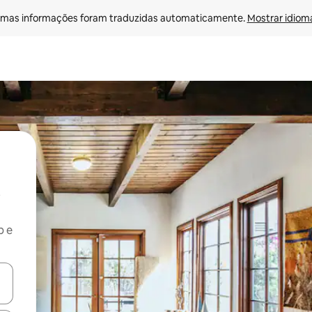
mas informações foram traduzidas automaticamente. 
Mostrar idioma
b e
ore-os usando as seta para cima e para baixo do teclado ou tocando e