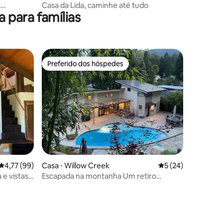
t
Casa da Lida, caminhe até tudo
para famílias
Preferido dos hóspedes
Preferido dos hóspedes
4,77 de uma avaliação média de 5, 99 avaliações
4,77 (99)
Casa ⋅ Willow Creek
5 de uma avaliação
5 (24)
e vistas
Escapada na montanha Um retiro
moderno