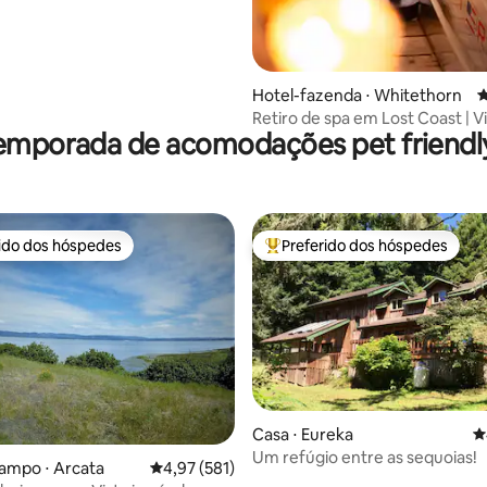
Hotel-fazenda ⋅ Whitethorn
4
Retiro de spa em Lost Coast | Vi
emporada de acomodações pet friendly
mar + banheira de hidromass
rido dos hóspedes
Preferido dos hóspedes
 melhores preferidos dos hóspedes
Entre os melhores preferidos d
Casa ⋅ Eureka
4
Um refúgio entre as sequoias!
ampo ⋅ Arcata
4,97 de uma avaliação média de 5, 581 avalia
4,97 (581)