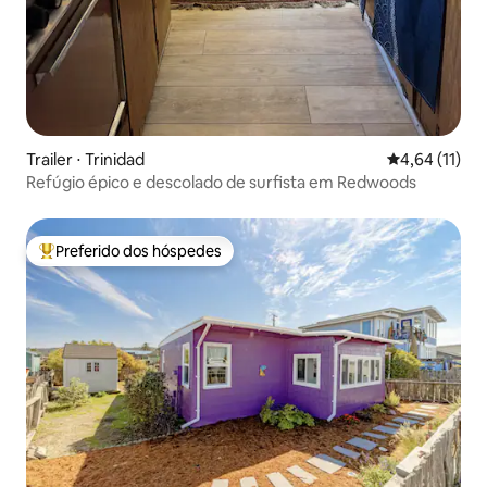
Trailer ⋅ Trinidad
4,64 de uma a
4,64 (11)
Refúgio épico e descolado de surfista em Redwoods
Preferido dos hóspedes
Entre os melhores preferidos dos hóspedes