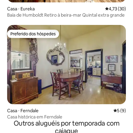
Casa ⋅ Eureka
4,73 de uma a
4,73 (30)
Baía de Humboldt Retiro à beira-mar Quintal extra grande
Preferido dos hóspedes
Preferido dos hóspedes
Casa ⋅ Ferndale
5 de uma 
5 (9)
Casa histórica em Ferndale
Outros aluguéis por temporada com
caiaque