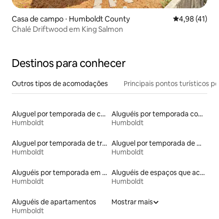
Casa de campo ⋅ Humboldt County
4,98 de uma a
4,98 (41)
Chalé Driftwood em King Salmon
Destinos para conhecer
Outros tipos de acomodações
Principais pontos turísticos po
Aluguel por temporada de casas de hóspedes
Aluguéis por temporada com acesso à praia
Humboldt
Humboldt
Aluguel por temporada de trailers
Aluguel por temporada de microcasas
Humboldt
Humboldt
Aluguéis por temporada em hotéis-fazenda
Aluguéis de espaços que aceitam animais de estimação
Humboldt
Humboldt
Aluguéis de apartamentos
Mostrar mais
Humboldt