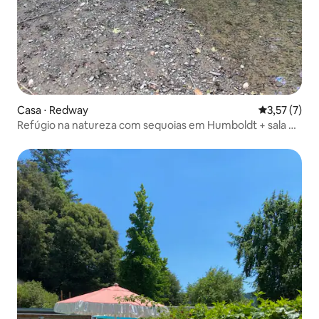
Casa ⋅ Redway
3,57 de uma 
3,57 (7)
Refúgio na natureza com sequoias em Humboldt + sala de
cinema