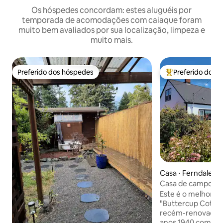
Os hóspedes concordam: estes aluguéis por
temporada de acomodações com caiaque foram
muito bem avaliados por sua localização, limpeza e
muito mais.
Preferido dos hóspedes
Preferido dos 
Preferido dos hóspedes
Entre os melhore
Casa ⋅ Ferndale
Casa de campo Bu
Este é o melhor lu
"Buttercup Cotta
recém-renovado 
anos 1940 com dec