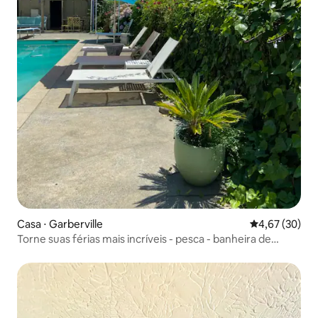
Casa ⋅ Garberville
4,67 de uma a
4,67 (30)
Torne suas férias mais incríveis - pesca - banheira de
hidromassagem