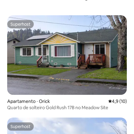
Superhost
Superhost
Apartamento ⋅ Orick
4,9 de uma a
4,9 (10)
Quarto de solteiro Gold Rush 17B no Meadow Site
Superhost
Superhost