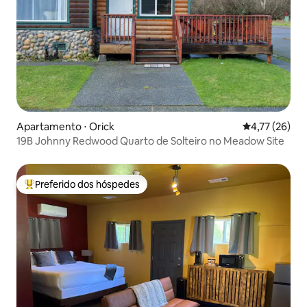
Apartamento ⋅ Orick
4,77 de uma a
4,77 (26)
19B Johnny Redwood Quarto de Solteiro no Meadow Site
Preferido dos hóspedes
Entre os melhores preferidos dos hóspedes