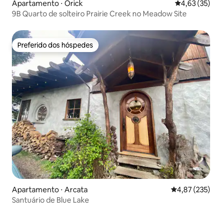
Apartamento ⋅ Orick
4,63 de uma a
4,63 (35)
9B Quarto de solteiro Prairie Creek no Meadow Site
Preferido dos hóspedes
Preferido dos hóspedes
Apartamento ⋅ Arcata
4,87 de uma av
4,87 (235)
Santuário de Blue Lake