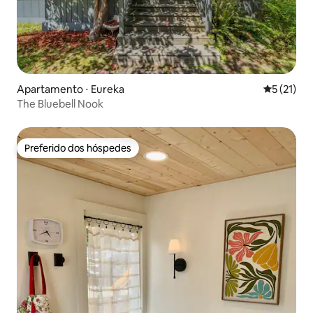
Apartamento ⋅ Eureka
5 de uma a
5 (21)
The Bluebell Nook
Preferido dos hóspedes
Preferido dos hóspedes