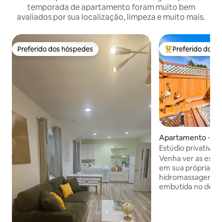
temporada de apartamento foram muito bem
avaliados por sua localização, limpeza e muito mais.
Preferido dos hóspedes
Preferido dos 
Preferido dos hóspedes
Entre os melhore
Apartamento ⋅ Eu
Estúdio privativo 
banheira de hidro
Venha ver as estre
em sua própria ba
hidromassagem PR
embutida no deck,
da sua porta de vi
vai dormir como 
banho, em uma ca