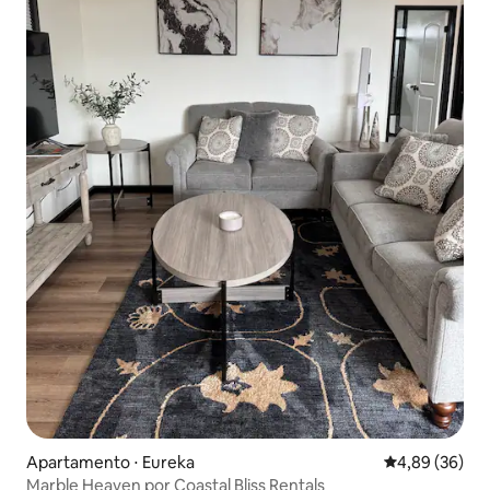
Apartamento ⋅ Eureka
4,89 de uma a
4,89 (36)
Marble Heaven por Coastal Bliss Rentals