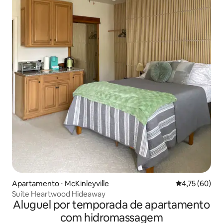
Apartamento ⋅ McKinleyville
4,75 de uma a
4,75 (60)
Suíte Heartwood Hideaway
Aluguel por temporada de apartamento
com hidromassagem