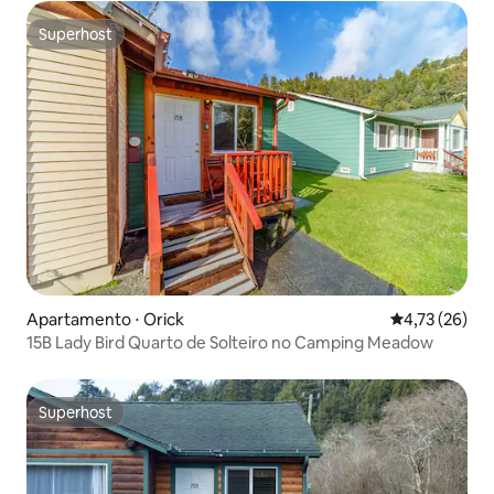
Superhost
Superhost
Apartamento ⋅ Orick
4,73 de uma a
4,73 (26)
15B Lady Bird Quarto de Solteiro no Camping Meadow
Superhost
Superhost