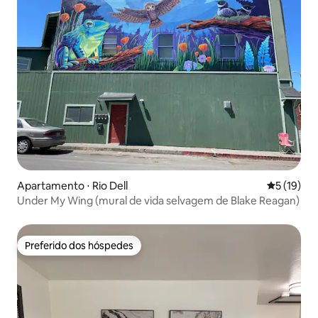
Apartamento ⋅ Rio Dell
5 de uma a
5 (19)
Under My Wing (mural de vida selvagem de Blake Reagan)
Preferido dos hóspedes
Preferido dos hóspedes