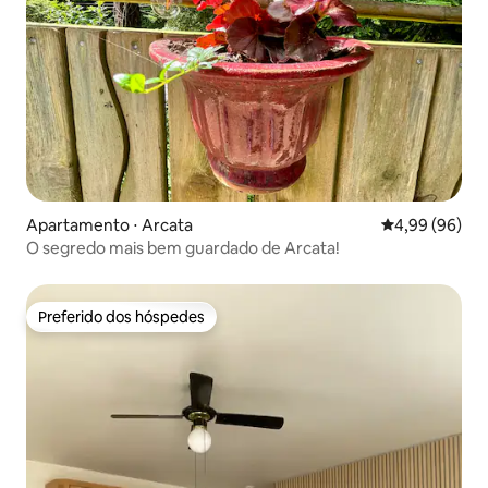
Apartamento ⋅ Arcata
4,99 de uma av
4,99 (96)
O segredo mais bem guardado de Arcata!
Preferido dos hóspedes
Preferido dos hóspedes