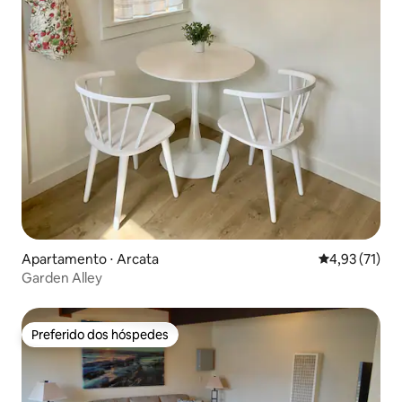
Apartamento ⋅ Arcata
4,93 de uma a
4,93 (71)
Garden Alley
Preferido dos hóspedes
Preferido dos hóspedes