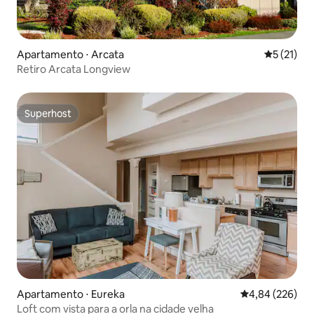
Apartamento ⋅ Arcata
5 de uma a
5 (21)
Retiro Arcata Longview
Superhost
Superhost
Apartamento ⋅ Eureka
4,84 de uma ava
4,84 (226)
Loft com vista para a orla na cidade velha