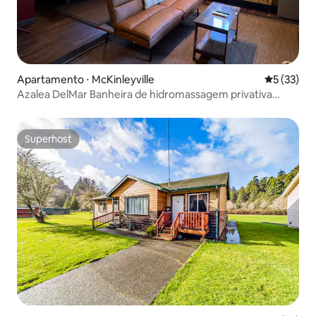
Apartamento ⋅ McKinleyville
5 de uma a
5 (33)
Azalea DelMar Banheira de hidromassagem privativa
Tempur-Pedic da CalKing
Superhost
Superhost