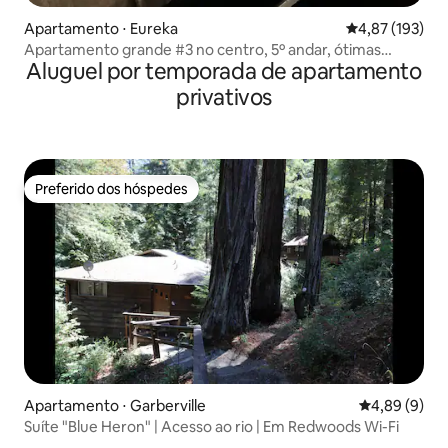
Apartamento ⋅ Eureka
4,87 de uma av
4,87 (193)
Apartamento grande #3 no centro, 5º andar, ótimas
Aluguel por temporada de apartamento
avaliações! Cama king
privativos
Preferido dos hóspedes
Preferido dos hóspedes
Apartamento ⋅ Garberville
4,89 de uma 
4,89 (9)
Suíte "Blue Heron" | Acesso ao rio | Em Redwoods Wi-Fi