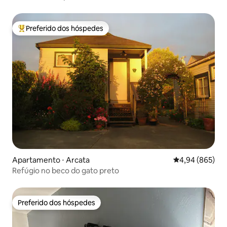
Preferido dos hóspedes
Entre os melhores preferidos dos hóspedes
Apartamento ⋅ Arcata
4,94 de uma ava
4,94 (865)
Refúgio no beco do gato preto
Preferido dos hóspedes
Preferido dos hóspedes