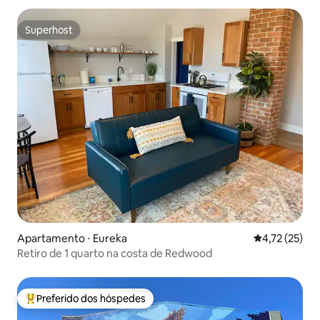
Superhost
Superhost
Apartamento ⋅ Eureka
4,72 de uma a
4,72 (25)
Retiro de 1 quarto na costa de Redwood
Preferido dos hóspedes
Entre os melhores preferidos dos hóspedes