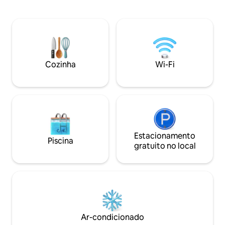
equipe de viagem ou alguém que visita
um paciente. Vários restaurantes,
Walgreens, um parque para cães e
Safeway também são acessíveis a pé. O
Zoológico Sequoia, a Cidade Velha e
Redwood Acres ficam a uma curta
Cozinha
Wi-Fi
distância de carro. *Envie uma
mensagem para saber mais sobre os
preços para famílias*
Estacionamento
Piscina
gratuito no local
Ar-condicionado