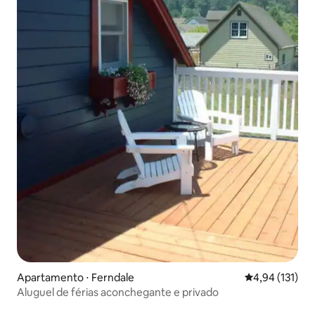
Apartamento ⋅ Ferndale
4,94 de uma av
4,94 (131)
Aluguel de férias aconchegante e privado