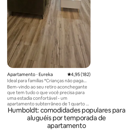
confortável. Pequeno estúdio em um
belo jardim nesta
uma joia única. Vist
claraboia no banh
refeição nesta pe
fogão, geladeira e 
Pratos, panelas, fr
fornecidos. Peque
trabalho e mesa. 
duas pessoas.
Apartamento ⋅ Eureka
4,95 de uma avaliação média de 
4,95 (182)
Ideal para famílias *Crianças não pagam!*
Banheira de hidromassagem
Bem-vindo ao seu retiro aconchegante
que tem tudo o que você precisa para
uma estadia confortável - um
apartamento subterrâneo de 1 quarto e
Humboldt: comodidades populares para
1 banheiro com espaço de escritório
para trabalho remoto e quintal/entrada
aluguéis por temporada de
privada. Com uma localização a uma
apartamento
curta distância a pé do St. Joseph 's
Hospital, este é o local perfeito para uma