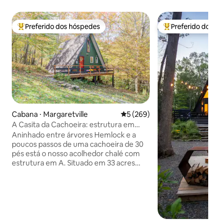
Preferido dos hóspedes
Preferido dos 
Entre os melhores preferidos dos hóspedes
Entre os melhore
Cabana ⋅ Margaretville
5 de uma avaliação média de 
5 (269)
A Casita da Cachoeira: estrutura em
formato de A com cachoeira de 9
Aninhado entre árvores Hemlock e a
metros
poucos passos de uma cachoeira de 30
pés está o nosso acolhedor chalé com
estrutura em A. Situado em 33 acres
privados conectados a terras estaduais,
desfrute de vistas para a cachoeira
enquanto saboreia um café em frente à
lareira. A casita foi intencionalmente
projetada para parecer um lar longe de
casa. No verão, refresque-se nas