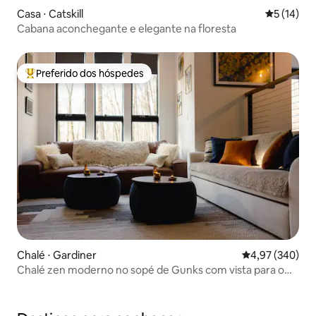
Casa ⋅ Catskill
5 de uma a
5 (14)
Cabana aconchegante e elegante na floresta
Preferido dos hóspedes
Entre os melhores preferidos dos hóspedes
Chalé ⋅ Gardiner
4,97 de uma ava
4,97 (340)
Chalé zen moderno no sopé de Gunks com vista para o
monte