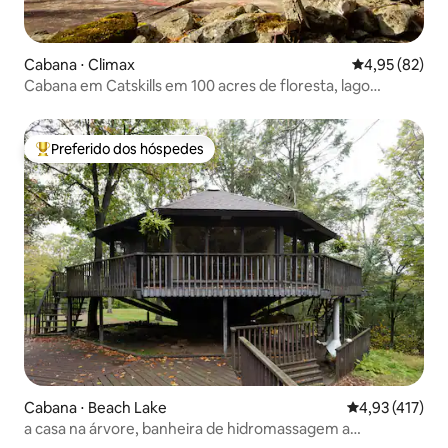
Cabana ⋅ Climax
4,95 de uma a
4,95 (82)
Cabana em Catskills em 100 acres de floresta, lago
privado
Preferido dos hóspedes
Entre os melhores preferidos dos hóspedes
Cabana ⋅ Beach Lake
4,93 de uma av
4,93 (417)
a casa na árvore, banheira de hidromassagem a
lenha/sauna de barril