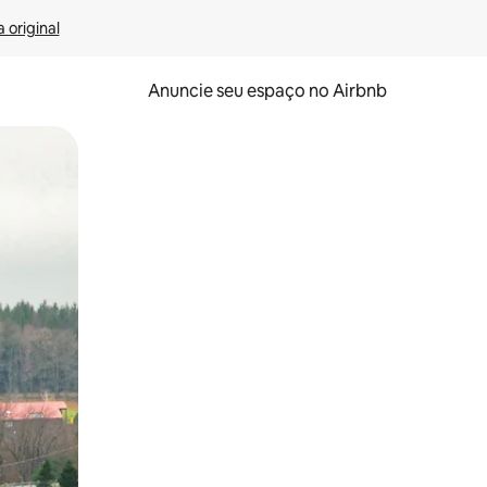
 original
Anuncie seu espaço no Airbnb
 deslizando o dedo na tela.