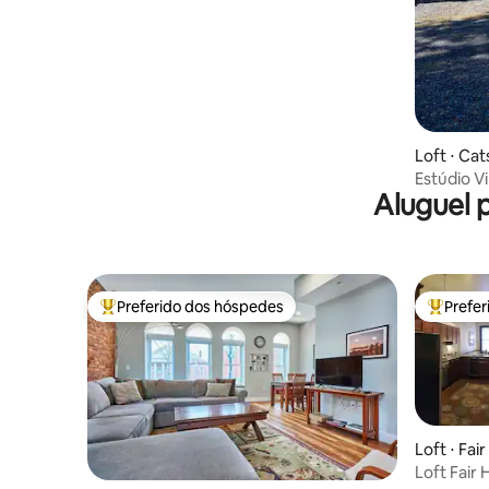
Loft ⋅ Cats
Estúdio Villag
Aluguel 
restauran
Preferido dos hóspedes
Prefe
Entre os melhores preferidos dos hóspedes
Entre os
Loft ⋅ Fai
Loft Fair