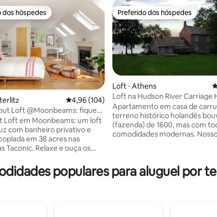
o dos hóspedes
Preferido dos hóspedes
o dos hóspedes
Preferido dos hóspedes
Loft ⋅ Athens
4
Loft na Hudson River Carriage
terlitz
4,96 de uma avaliação média de 5, 104 avalia
4,96 (104)
anos 1860
Apartamento em casa de carr
out Loft @Moonbeams: fique
édia de 5, 365 avaliações
terreno histórico holandês bou
res
t Loft em Moonbeams: um loft
(fazenda) de 1600, mas com to
luz com banheiro privativo e
comodidades modernas. Noss
coplada em 38 acres nas
apartamento ao lado do rio Hu
 Taconic. Relaxe e ouça os
apresenta vigas expostas origin
o seu deck privativo ao ar livre.
de madeira, decoração de bom
e-se perto da lareira interna a
didades populares para aluguel por t
uma cozinha completa no campo
verno. Explore a propriedade,
beira do rio Hudson com acesso
a em uma estrada de cascalho
permite observar águias e garç
e idílica. Desfrute da nossa
andar de caiaque. Caminhe até 
de hidromassagem a lenha
de vida selvagem do pântano. F
 sobre isso por uma taxa de
século XIX na propriedade. Observar as