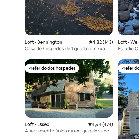
Loft ⋅ Bennington
4,82 de uma avaliação m
4,82 (143)
Loft ⋅ Wel
Casa de hóspedes de 1 quarto em rua
Estúdio C
sem saída
no rio
Preferido dos hóspedes
Preferid
Preferido dos hóspedes
Preferid
Loft ⋅ Essex
4,94 de uma avaliação m
4,94 (474)
Apartamento único na antiga galeria de
arte.