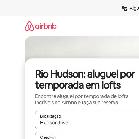
Pular
Algu
para
o
conteúdo
Rio Hudson: aluguel por
temporada em lofts
Encontre aluguel por temporada de lofts
incríveis no Airbnb e faça sua reserva
Localização
Quando os resultados estiverem disponíveis, expl
Check-in