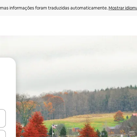
mas informações foram traduzidas automaticamente. 
Mostrar idioma
ore-os usando as seta para cima e para baixo do teclado ou tocando e