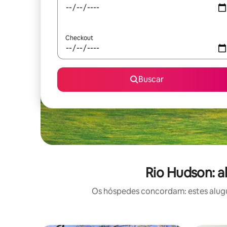
Checkout
Buscar
Rio Hudson: a
Os hóspedes concordam: estes alugué