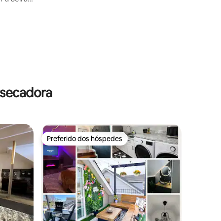
ções
 secadora
Preferido dos hóspedes
Preferido dos hóspedes
ções