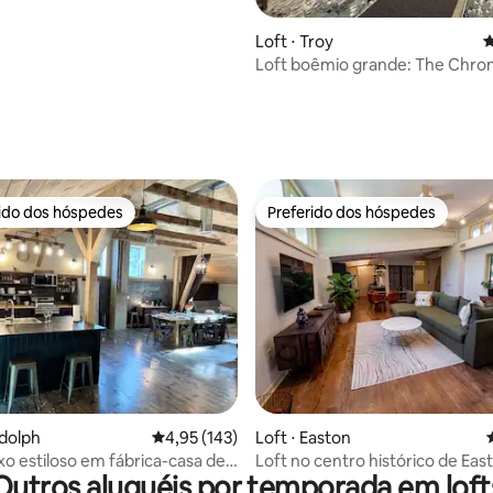
édia de 5, 260 avaliações
Loft ⋅ Troy
4
Loft boêmio grande: The Chr
Compound
rido dos hóspedes
Preferido dos hóspedes
 melhores preferidos dos hóspedes
Preferido dos hóspedes
édia de 5, 287 avaliações
ndolph
4,95 de uma avaliação média de 5, 143 avalia
4,95 (143)
Loft ⋅ Easton
uxo estiloso em fábrica-casa de
Loft no centro histórico de Eas
Outros aluguéis por temporada em loft