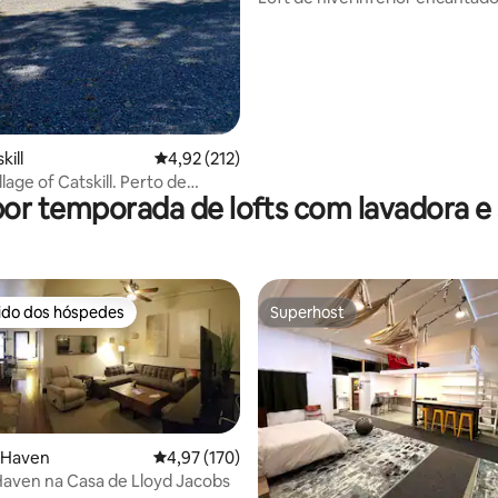
mar, estacionamento gratuito
kill
4,92 de uma avaliação média de 5, 212 avalia
4,92 (212)
e of Catskill. Perto de
por temporada de lofts com lavadora e
tes
rido dos hóspedes
Superhost
 melhores preferidos dos hóspedes
Superhost
r Haven
4,97 de uma avaliação média de 5, 170 avalia
4,97 (170)
 Haven na Casa de Lloyd Jacobs