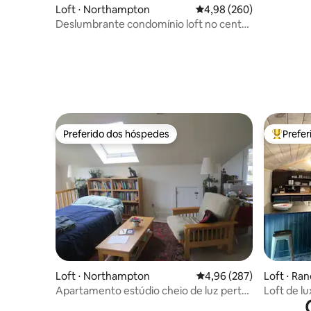
Loft ⋅ Northampton
4,98 de uma avaliação m
4,98 (260)
Deslumbrante condomínio loft no centro
de Northampton 2R
Preferido dos hóspedes
Prefe
Preferido dos hóspedes
Entre os
Loft ⋅ Northampton
4,96 de uma avaliação m
4,96 (287)
Loft ⋅ Ra
Apartamento estúdio cheio de luz perto
Loft de l
de Smith
campo