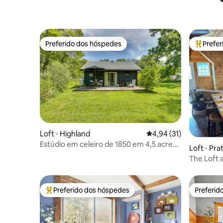
Preferido dos hóspedes
Prefe
Preferido dos hóspedes
Entre os
Loft ⋅ Highland
4,94 de uma avaliação 
4,94 (31)
Estúdio em celeiro de 1850 em 4,5 acres
Loft ⋅ Prat
no Hudson Valley!
The Loft 
Hunter e
Preferido dos hóspedes
Preferid
Entre os melhores preferidos dos hóspedes
Preferid