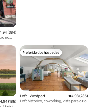
ções
,94 de uma avaliação média de 5, 384 avaliações
4,94 (384)
Preferido dos hóspedes
os hóspedes
Preferido dos hóspedes
Loft ⋅ Westport
4,93 de uma avaliação m
4,93 (286)
Loft histórico, coworking, vista para o rio
,94 de uma avaliação média de 5, 186 avaliações
4,94 (186)
r à beira-