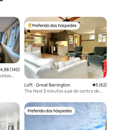
Preferido dos hóspedes
os hóspedes
Entre os melhores preferidos dos hóspedes
,98 de uma avaliação média de 5, 140 avaliações
4,98 (140)
vistas
Loft ⋅ Great Barrington
5 de uma avaliação
5 (62)
ções
The Nest 5 minutos a pé do centro de
Great Barrington
Preferido dos hóspedes
Preferido dos hóspedes