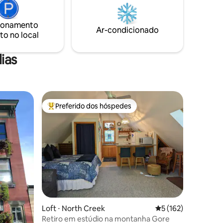
oferece o equilíbrio perfeito entre
 o
relaxamento e aventura. Este estúdio foi
 e
cuidadosamente preparado para
ionamento
Ar-condicionado
oferecer uma estadia 5 estrelas
to no local
confortável e inesquecível.
ias
Preferido dos hóspedes
os hóspedes
Entre os melhores preferidos dos hóspedes
Loft ⋅ North Creek
5 de uma avaliação 
5 (162)
Retiro em estúdio na montanha Gore