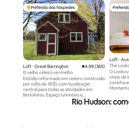
Preferido dos hóspedes
Preferid
Entre os melhores preferidos dos hóspedes
Preferid
Loft ⋅ Aus
The Look
Loft ⋅ Great Barrington
4,99 de uma avaliação m
4,99 (365)
em 38 ac
O Lookou
O velho celeiro vermelho
cheio de 
Estúdio reformado em celeiro construído
cozinha a
por volta de 1830, com localização
Montanhas
central para todas as atividades em
pássaros n
Berkshires. Espaço luminoso e
Aconchegu
Rio Hudson: como
ensolarado com vista para campos e
gás no in
pores do sol espetaculares. Quarto loft
localizad
aberto no andar de cima com pisos de
tranquila 
pinho, teto catherial, vigas expostas,
banheira 
cozinha completa, banheiro e máquina
(pergunte
de lavar e secar roupa. Os Berkshires são