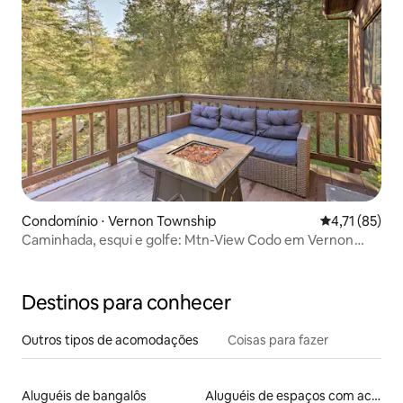
Condomínio ⋅ Vernon Township
4,71 de uma a
4,71 (85)
Caminhada, esqui e golfe: Mtn-View Codo em Vernon
Township
Destinos para conhecer
Outros tipos de acomodações
Coisas para fazer
Aluguéis de bangalôs
Aluguéis de espaços com acesso direto a pistas de esqui