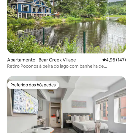
Apartamento ⋅ Bear Creek Village
4,96 de uma av
4,96 (147)
Retiro Poconos à beira do lago com banheira de
hidromassagem, perto de trilhas!
Preferido dos hóspedes
Preferido dos hóspedes