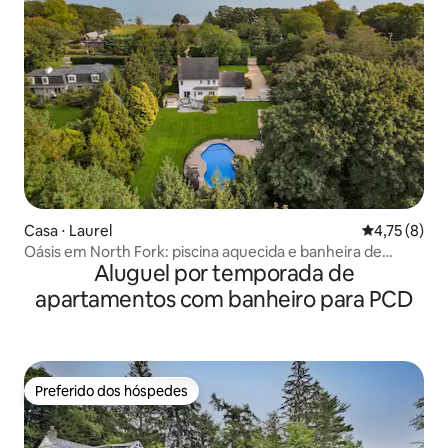
Casa ⋅ Laurel
4,75 de uma 
4,75 (8)
Oásis em North Fork: piscina aquecida e banheira de
Aluguel por temporada de
hidromassagem
apartamentos com banheiro para PCD
Preferido dos hóspedes
Preferido dos hóspedes