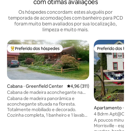
com ótimas avaliações
Os hóspedes concordam: estes aluguéis por
temporada de acomodações com banheiro para PCD
foram muito bem avaliados por sua localização,
limpeza e muito mais.
Preferido dos hóspedes
Preferido dos hó
Entre os melhores preferidos dos hóspedes
Preferido dos hó
Cabana ⋅ Greenfield Center
4,96 de uma avaliação média de 
4,96 (311)
Cabana de madeira aconchegante na
floresta
Cabana de madeira panorâmica e
aconchegante situada na floresta.
Apartamento ⋅ Mun
Totalmente mobiliado e decorado.
4 Bdrm Apt@Colg
Cozinha completa, 1 banheiro e 1 lavabo,
Morrisville Bouckvi
A poucos minutos 
máquina de lavar/secar roupa. 1 quarto
Morrisville - esp
com cama de casal e cama de solteiro. 1