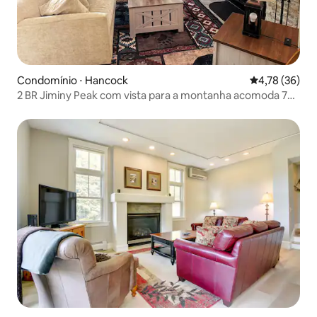
Condomínio ⋅ Hancock
4,78 de uma a
4,78 (36)
2 BR Jiminy Peak com vista para a montanha acomoda 7
pessoas