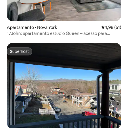
Apartamento ⋅ Nova York
4,98 de uma a
4,98 (51)
17John: apartamento estúdio Queen – acesso para
deficientes
Superhost
Superhost