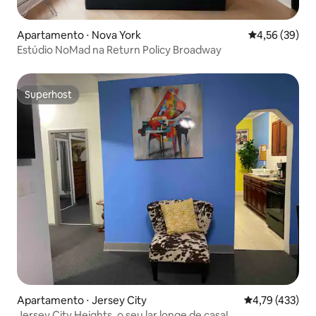
Apartamento ⋅ Nova York
4,56 de uma a
4,56 (39)
Estúdio NoMad na Return Policy Broadway
Superhost
Superhost
Apartamento ⋅ Jersey City
4,79 de uma av
4,79 (433)
Jersey City Heights, o seu lar longe de casa!