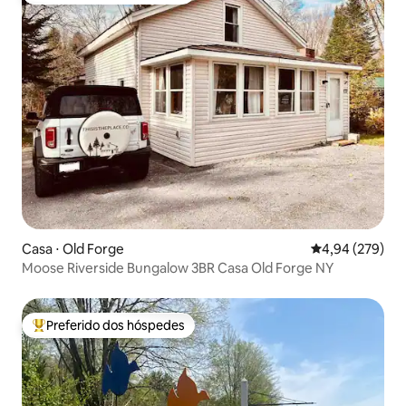
Casa ⋅ Old Forge
4,94 de uma ava
4,94 (279)
Moose Riverside Bungalow 3BR Casa Old Forge NY
Preferido dos hóspedes
Entre os melhores preferidos dos hóspedes