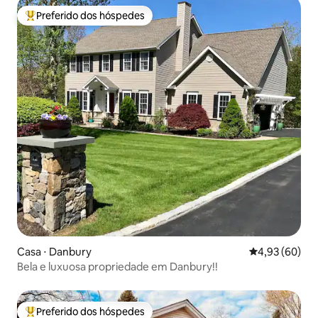
Preferido dos hóspedes
Entre os melhores preferidos dos hóspedes
Casa ⋅ Danbury
4,93 de uma a
4,93 (60)
Bela e luxuosa propriedade em Danbury!!
Preferido dos hóspedes
Entre os melhores preferidos dos hóspedes