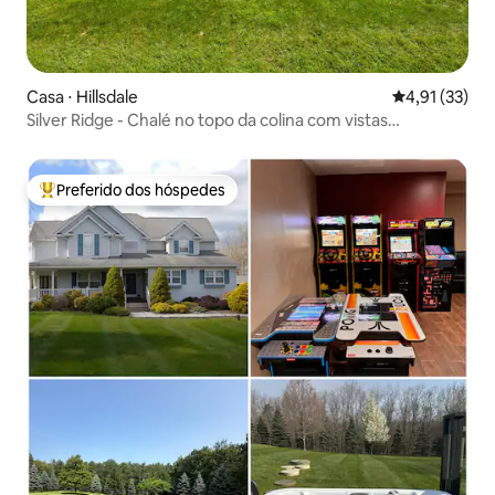
Casa ⋅ Hillsdale
4,91 de uma a
4,91 (33)
Silver Ridge - Chalé no topo da colina com vistas
panorâmicas
Preferido dos hóspedes
Entre os melhores preferidos dos hóspedes