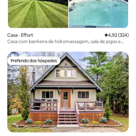
Casa ⋅ Effort
4,92 de uma av
4,92 (324)
Casa com banheira de hidromassagem, sala de jogos e
carregador de veículos elétricos
Preferido dos hóspedes
Preferido dos hóspedes