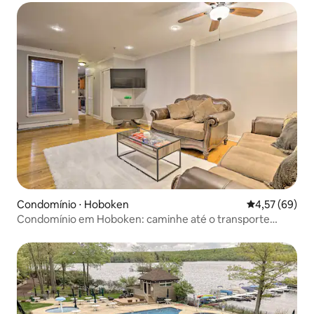
Condomínio ⋅ Hoboken
4,57 de uma a
4,57 (69)
Condomínio em Hoboken: caminhe até o transporte
público!