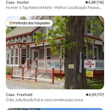
Casa ⋅ Hunter
4,98 de uma av
4,98 (116)
Hunter 's Top Rated Airbnb - Melhor Localização Passos
do Lodge
Preferido dos hóspedes
Entre os melhores preferidos dos hóspedes
Casa ⋅ Freehold
4,93 de uma av
4,93 (117)
O Be Jolly Bed & Pub é uma combinação única