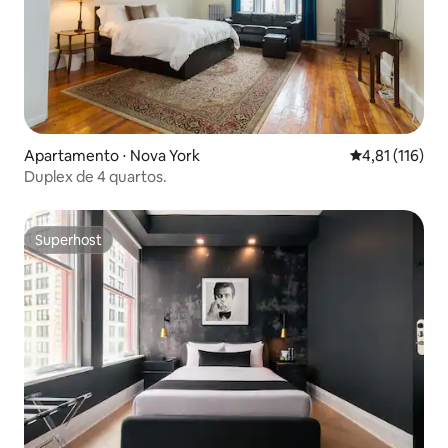
Apartamento ⋅ Nova York
4,81 de uma av
4,81 (116)
Duplex de 4 quartos.
Superhost
Superhost