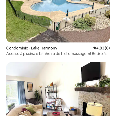
Condomínio ⋅ Lake Harmony
4,83 de uma 
4,83 (6)
Acesso à piscina e banheira de hidromassagem! Retiro à
beira do lago em Poconos