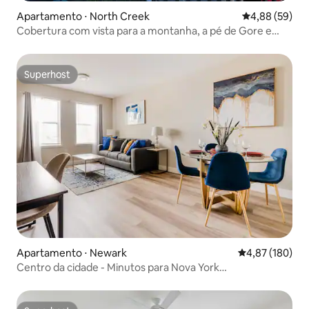
Apartamento ⋅ North Creek
4,88 de uma a
4,88 (59)
Cobertura com vista para a montanha, a pé de Gore e
Main St
Superhost
Superhost
Apartamento ⋅ Newark
4,87 de uma av
4,87 (180)
Centro da cidade - Minutos para Nova York
Estacionamento gratuito - Minutos para EWR