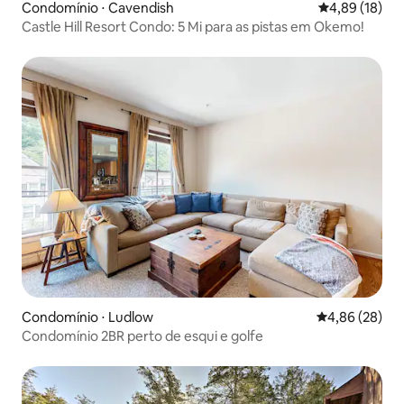
Condomínio ⋅ Cavendish
4,89 de uma a
4,89 (18)
Castle Hill Resort Condo: 5 Mi para as pistas em Okemo!
Condomínio ⋅ Ludlow
4,86 de uma a
4,86 (28)
Condomínio 2BR perto de esqui e golfe