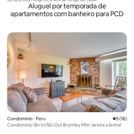
Aluguel por temporada de
apartamentos com banheiro para PCD
Condomínio ⋅ Peru
5 de uma a
5 (16)
Condomínio Ski-In/Ski-Out Bromley Mtn: lareira a lenha!