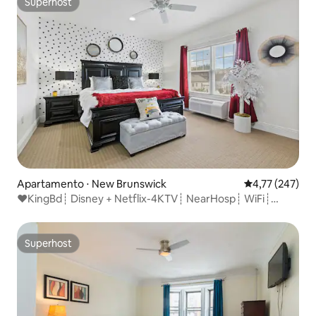
Superhost
Superhost
Apartamento ⋅ New Brunswick
4,77 de uma av
4,77 (247)
❤️KingBd┊ Disney + Netflix-4KTV┊ NearHosp┊ WiFi┊
Parking
Superhost
Superhost