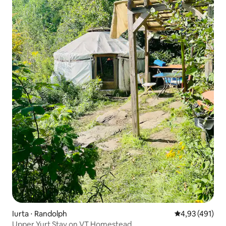
Iurta ⋅ Randolph
4,93 de uma av
4,93 (491)
Upper Yurt Stay on VT Homestead