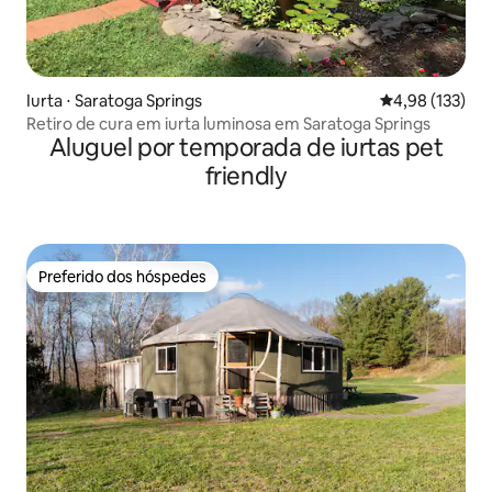
Iurta ⋅ Saratoga Springs
4,98 de uma av
4,98 (133)
Retiro de cura em iurta luminosa em Saratoga Springs
Aluguel por temporada de iurtas pet
friendly
Preferido dos hóspedes
Preferido dos hóspedes