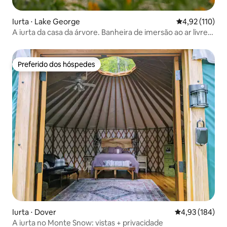
Iurta ⋅ Lake George
4,92 de uma av
4,92 (110)
A iurta da casa da árvore. Banheira de imersão ao ar livre!
Iurta oeste
Preferido dos hóspedes
Preferido dos hóspedes
Iurta ⋅ Dover
4,93 de uma av
4,93 (184)
A iurta no Monte Snow: vistas + privacidade