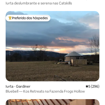
Iurta deslumbrante e serena nas Catskills
Preferido dos hóspedes
Entre os melhores preferidos dos hóspedes
Iurta ⋅ Gardiner
5 de uma av
5 (296)
Bluebell — Kos Retreats na Fazenda Frogs Hollow