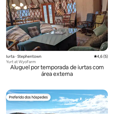
Iurta ⋅ Stephentown
4,6 de uma 
4,6 (5)
Yurt at WyoFarm
Aluguel por temporada de iurtas com
área externa
Preferido dos hóspedes
Preferido dos hóspedes