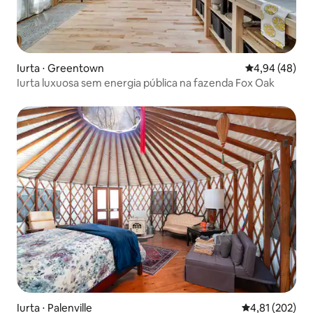
Iurta ⋅ Greentown
4,94 de uma a
4,94 (48)
Iurta luxuosa sem energia pública na fazenda Fox Oak
Iurta ⋅ Palenville
4,81 de uma av
4,81 (202)