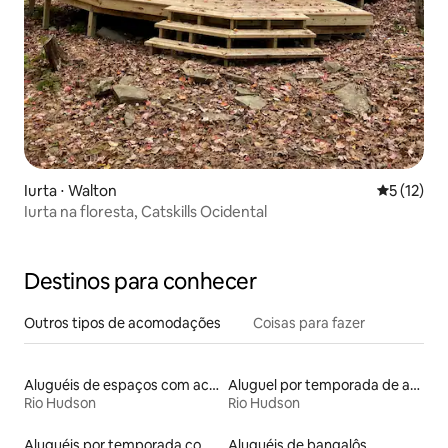
Iurta ⋅ Walton
5 de uma a
5 (12)
Iurta na floresta, Catskills Ocidental
Destinos para conhecer
Outros tipos de acomodações
Coisas para fazer
Aluguéis de espaços com acesso direto a pistas de esqui
Aluguel por temporada de apart-hotéis
Rio Hudson
Rio Hudson
Aluguéis por temporada com banheira
Aluguéis de bangalôs