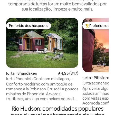
temporada de iurtas foram muito bem avaliados por
sua localização, limpeza e muito mais.
Preferido dos hóspedes
Preferido dos 
Preferido dos hóspedes
Entre os melhore
Iurta ⋅ Shandaken
4,95 de uma avaliação média de 
4,95 (347)
Iurta ⋅ Pittsford
Iurta Phoenicia Cool com mini lagoa,
Iurta aconchegant
prado e ar-condicionado!
Conforto moderno com um toque de
para o pôr do sol
Aproveite algum 
romance à la Robinson Crusoé! A poucos
isolada aninhada 
minutos de Phoenicia. Árvores
com vistas espetac
frutíferas, um lago com peixes dourados
Acomoda conforta
e um prado escondido para quem adora
Rio Hudson: comodidades populares
mas pode acomoda
sol. Um jardim de esculturas
de banho com chuve
extravagantes para quem ama arte. Wi-