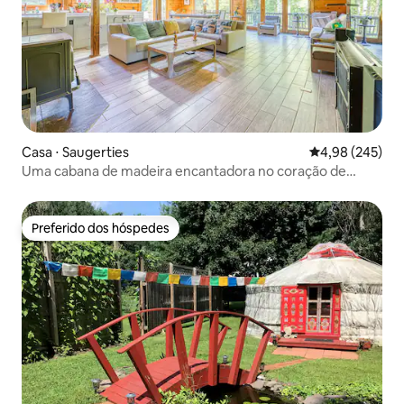
Casa ⋅ Saugerties
4,98 de uma ava
4,98 (245)
Uma cabana de madeira encantadora no coração de
Catskills
Preferido dos hóspedes
Preferido dos hóspedes