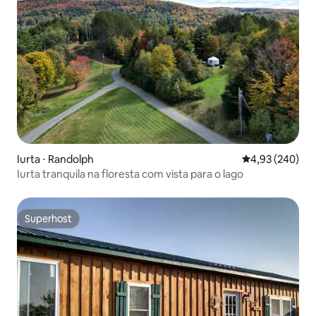
Iurta ⋅ Randolph
4,93 de uma ava
4,93 (240)
Iurta tranquila na floresta com vista para o lago
Superhost
Superhost