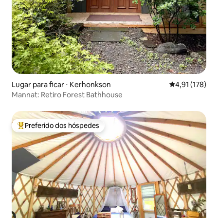
Lugar para ficar ⋅ Kerhonkson
4,91 de uma av
4,91 (178)
Mannat: Retiro Forest Bathhouse
Preferido dos hóspedes
Entre os melhores preferidos dos hóspedes