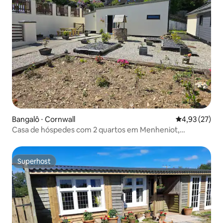
Bangalô ⋅ Cornwall
4,93 de uma a
4,93 (27)
Casa de hóspedes com 2 quartos em Menheniot,
Acklington
Superhost
Superhost