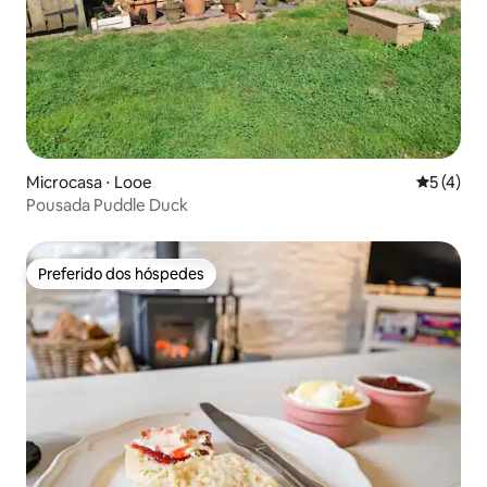
Microcasa ⋅ Looe
5 de uma 
5 (4)
Pousada Puddle Duck
Preferido dos hóspedes
Preferido dos hóspedes