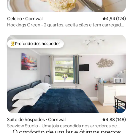
Celeiro ⋅ Cornwall
4,94 de uma av
4,94 (124)
Hockings Green - 2 quartos, aceita cães e tem carregador
de veículo elétrico
Preferido dos hóspedes
Entre os melhores preferidos dos hóspedes
Suíte de hóspedes ⋅ Cornwall
4,88 de uma av
4,88 (148)
Seaview Studio - Uma joia escondida nos arredores de
O conforto de um lar e ótimos preços
Looe