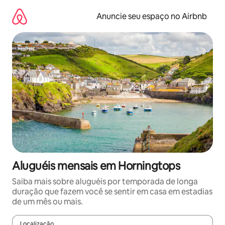
Pular
para
Anuncie seu espaço no Airbnb
o
conteúdo
Aluguéis mensais em Horningtops
Saiba mais sobre aluguéis por temporada de longa
duração que fazem você se sentir em casa em estadias
de um mês ou mais.
Localização