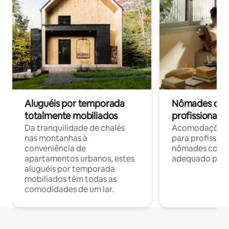
Aluguéis por temporada
Nômades digit
totalmente mobiliados
profissionais 
Da tranquilidade de chalés
Acomodações c
nas montanhas à
para profission
conveniência de
nômades com W
apartamentos urbanos, estes
adequado para 
aluguéis por temporada
mobiliados têm todas as
comodidades de um lar.