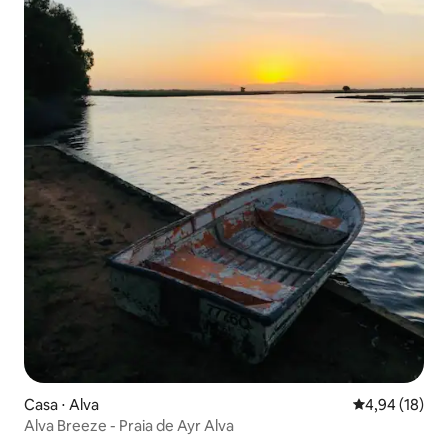
Casa ⋅ Alva
4,94 de uma a
4,94 (18)
Alva Breeze - Praia de Ayr Alva