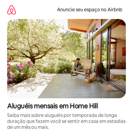
Pular
para
Anuncie seu espaço no Airbnb
o
conteúdo
Aluguéis mensais em Home Hill
Saiba mais sobre aluguéis por temporada de longa
duração que fazem você se sentir em casa em estadias
de um mês ou mais.