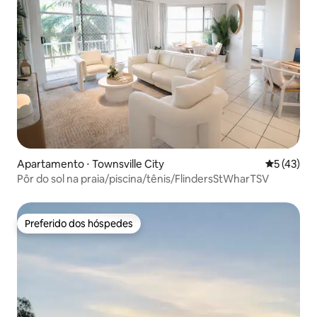
Apartamento ⋅ Townsville City
5 de uma a
5 (43)
Pôr do sol na praia/piscina/tênis/FlindersStWharTSV
Preferido dos hóspedes
Preferido dos hóspedes