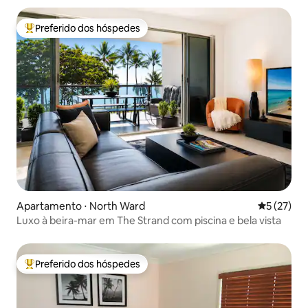
Preferido dos hóspedes
Entre os melhores preferidos dos hóspedes
Apartamento ⋅ North Ward
5 de uma a
5 (27)
Luxo à beira-mar em The Strand com piscina e bela vista
Preferido dos hóspedes
Entre os melhores preferidos dos hóspedes