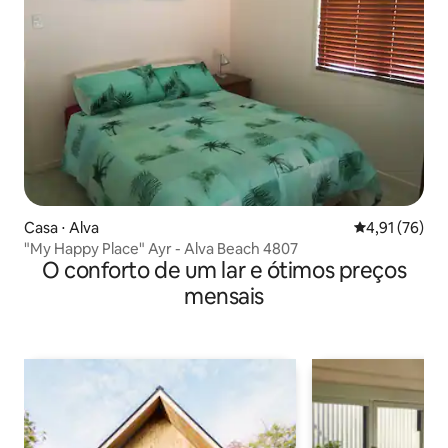
Casa ⋅ Alva
4,91 de uma a
4,91 (76)
"My Happy Place" Ayr - Alva Beach 4807
O conforto de um lar e ótimos preços
mensais