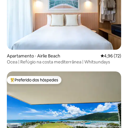
Apartamento ⋅ Airlie Beach
4,96 de uma a
4,96 (72)
Ocea | Refúgio na costa mediterrânea | Whitsundays
Preferido dos hóspedes
Entre os melhores preferidos dos hóspedes