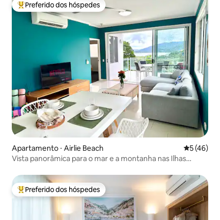
Preferido dos hóspedes
Entre os melhores preferidos dos hóspedes
Apartamento ⋅ Airlie Beach
5 de uma a
5 (46)
Vista panorâmica para o mar e a montanha nas Ilhas
Whitsunday
Preferido dos hóspedes
Entre os melhores preferidos dos hóspedes