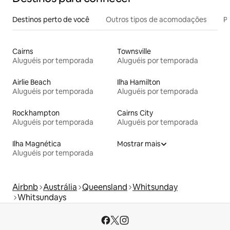
Destinos perto de você
Outros tipos de acomodações
Pr
Cairns
Townsville
Aluguéis por temporada
Aluguéis por temporada
Airlie Beach
Ilha Hamilton
Aluguéis por temporada
Aluguéis por temporada
Rockhampton
Cairns City
Aluguéis por temporada
Aluguéis por temporada
Ilha Magnética
Mostrar mais
Aluguéis por temporada
Airbnb
Austrália
Queensland
Whitsunday
Whitsundays