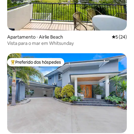
Apartamento ⋅ Airlie Beach
5 de uma a
5 (24)
Vista para o mar em Whitsunday
Preferido dos hóspedes
Entre os melhores preferidos dos hóspedes