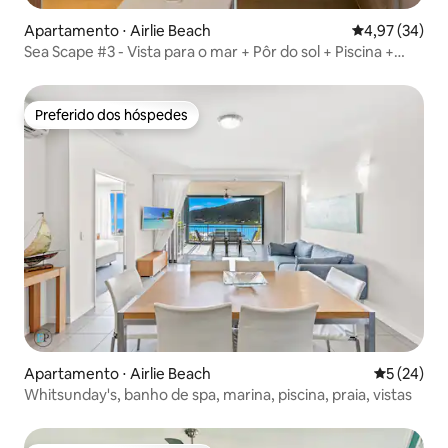
Apartamento ⋅ Airlie Beach
4,97 de uma a
4,97 (34)
Sea Scape #3 - Vista para o mar + Pôr do sol + Piscina +
Moderno
Preferido dos hóspedes
Preferido dos hóspedes
Apartamento ⋅ Airlie Beach
5 de uma a
5 (24)
Whitsunday's, banho de spa, marina, piscina, praia, vistas