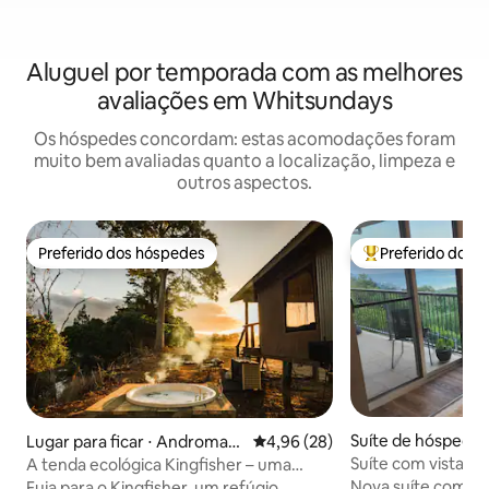
Aluguel por temporada com as melhores
avaliações em Whitsundays
Os hóspedes concordam: estas acomodações foram
muito bem avaliadas quanto a localização, limpeza e
outros aspectos.
Preferido dos hóspedes
Preferido dos 
Preferido dos hóspedes
Entre os melhore
Suíte de hóspedes ⋅
Lugar para ficar ⋅ Andromac
4,96 de uma avaliação média de
4,96 (28)
each
he
Suíte com vista pa
A tenda ecológica Kingfisher – uma
experiência de glamping.
Nova suíte com vis
Fuja para o Kingfisher, um refúgio