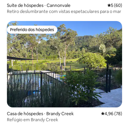
Suíte de hóspedes ⋅ Cannonvale
5 de uma a
5 (60)
Retiro deslumbrante com vistas espetaculares para o mar
Preferido dos hóspedes
Preferido dos hóspedes
Casa de hóspedes ⋅ Brandy Creek
4,96 de uma a
4,96 (78)
Refúgio em Brandy Creek