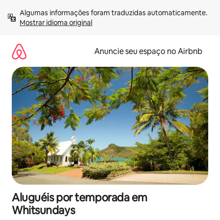
Pular
Algumas informações foram traduzidas automaticamente. 
para
Mostrar idioma original
o
conteúdo
Anuncie seu espaço no Airbnb
Aluguéis por temporada em
Whitsundays