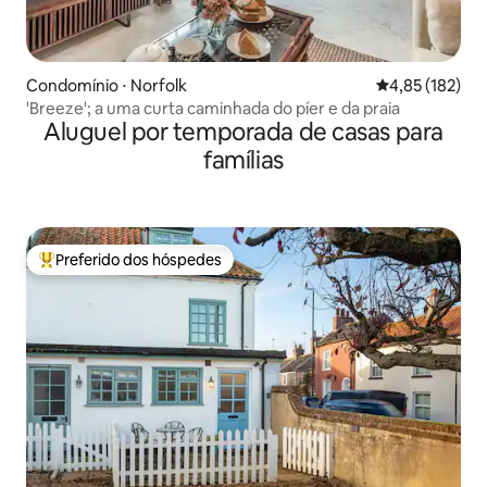
Condomínio ⋅ Norfolk
4,85 de uma av
4,85 (182)
'Breeze'; a uma curta caminhada do píer e da praia
Aluguel por temporada de casas para
famílias
Preferido dos hóspedes
Entre os melhores preferidos dos hóspedes