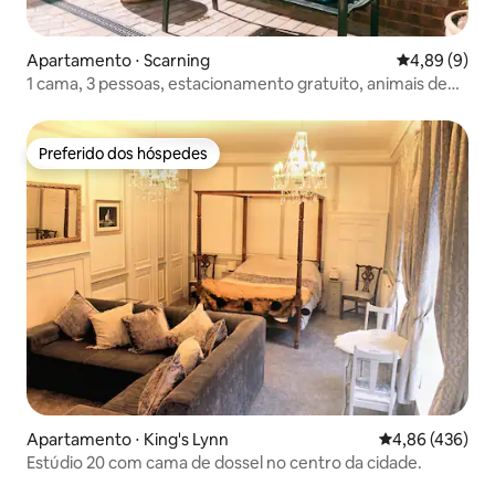
Apartamento ⋅ Scarning
4,89 de uma 
4,89 (9)
1 cama, 3 pessoas, estacionamento gratuito, animais de
estimação permitidos
Preferido dos hóspedes
Preferido dos hóspedes
Apartamento ⋅ King's Lynn
4,86 de uma av
4,86 (436)
Estúdio 20 com cama de dossel no centro da cidade.