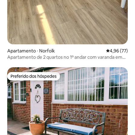
Apartamento ⋅ Norfolk
4,96 de uma a
4,96 (77)
Apartamento de 2 quartos no 1º andar com varanda em
Sunset Beach
Preferido dos hóspedes
Preferido dos hóspedes