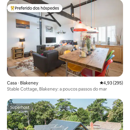
Preferido dos hóspedes
Entre os melhores preferidos dos hóspedes
Casa ⋅ Blakeney
4,93 de uma av
4,93 (295)
Stable Cottage, Blakeney: a poucos passos do mar
Superhost
Superhost