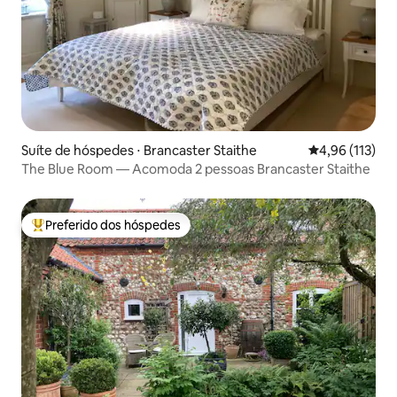
Suíte de hóspedes ⋅ Brancaster Staithe
4,96 de uma av
4,96 (113)
The Blue Room — Acomoda 2 pessoas Brancaster Staithe
Preferido dos hóspedes
Entre os melhores preferidos dos hóspedes