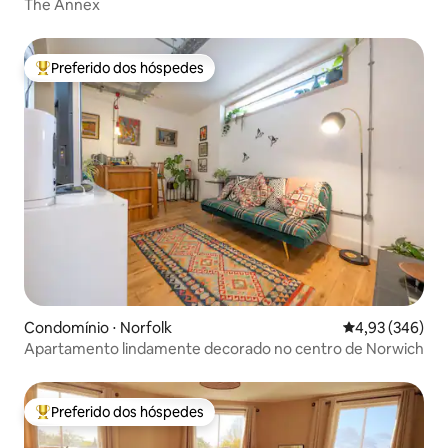
The Annex
Preferido dos hóspedes
Entre os melhores preferidos dos hóspedes
Condomínio ⋅ Norfolk
4,93 de uma ava
4,93 (346)
Apartamento lindamente decorado no centro de Norwich
Preferido dos hóspedes
Entre os melhores preferidos dos hóspedes