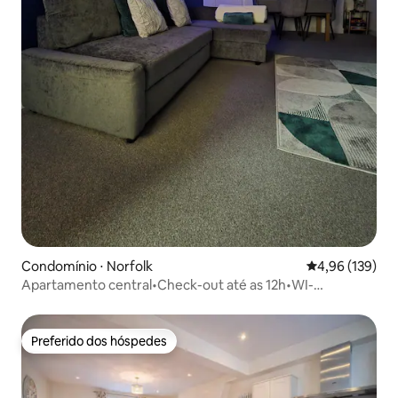
Condomínio ⋅ Norfolk
4,96 de uma av
4,96 (139)
Apartamento central•Check-out até as 12h•WI-
FI•Estacionamento
Preferido dos hóspedes
Preferido dos hóspedes