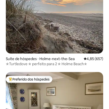
Suíte de hóspedes ⋅ Holme-next-the-Sea
4,85 de uma av
4,85 (657)
✯Turtledove ✯ perfeito para 2 ✯ Holme Beach✯
Preferido dos hóspedes
Entre os melhores preferidos dos hóspedes