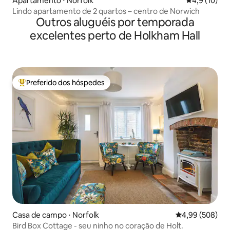
Apartamento ⋅ Norfolk
4,9 de uma a
4,9 (10)
Lindo apartamento de 2 quartos – centro de Norwich
Outros aluguéis por temporada
excelentes perto de Holkham Hall
Preferido dos hóspedes
Entre os melhores preferidos dos hóspedes
Casa de campo ⋅ Norfolk
4,99 de uma ava
4,99 (508)
Bird Box Cottage - seu ninho no coração de Holt.