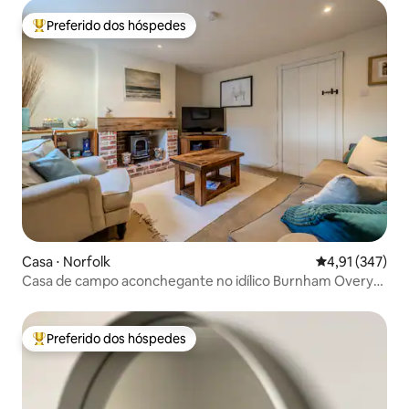
Preferido dos hóspedes
Entre os melhores preferidos dos hóspedes
Casa ⋅ Norfolk
4,91 de uma av
4,91 (347)
Casa de campo aconchegante no idílico Burnham Overy
Staithe
Preferido dos hóspedes
Entre os melhores preferidos dos hóspedes