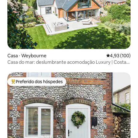
Casa ⋅ Weybourne
4,93 de uma av
4,93 (100)
Casa do mar: deslumbrante acomodação Luxury | Costa
de Norfolk
Preferido dos hóspedes
Entre os melhores preferidos dos hóspedes