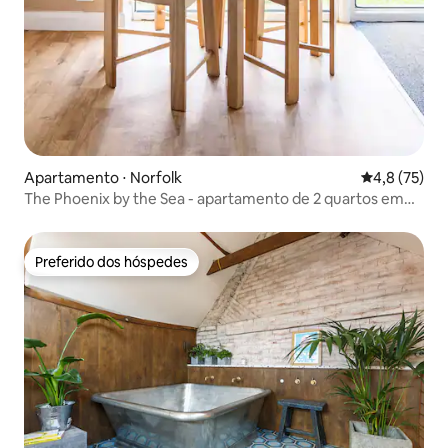
Apartamento ⋅ Norfolk
4,8 de uma a
4,8 (75)
The Phoenix by the Sea - apartamento de 2 quartos em
Hunny
Preferido dos hóspedes
Preferido dos hóspedes