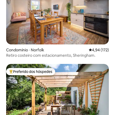
Condomínio ⋅ Norfolk
4,94 de uma av
4,94 (172)
Retiro costeiro com estacionamento, Sheringham.
Preferido dos hóspedes
Entre os melhores preferidos dos hóspedes