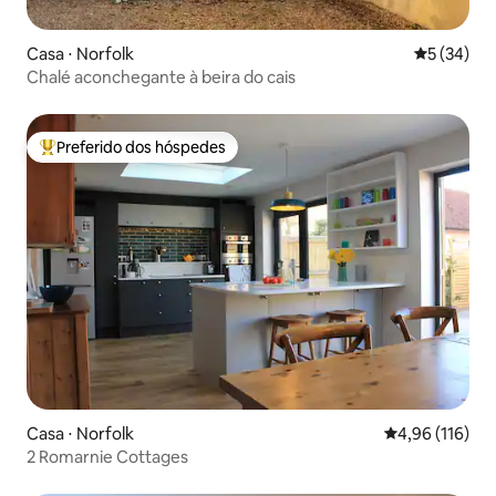
Casa ⋅ Norfolk
5 de uma a
5 (34)
Chalé aconchegante à beira do cais
Preferido dos hóspedes
Entre os melhores preferidos dos hóspedes
Casa ⋅ Norfolk
4,96 de uma av
4,96 (116)
2 Romarnie Cottages