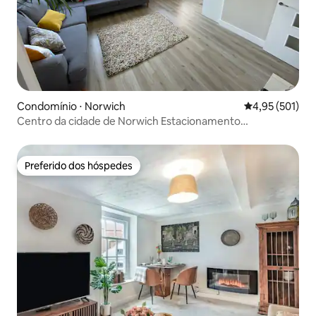
Condomínio ⋅ Norwich
4,95 de uma av
4,95 (501)
Centro da cidade de Norwich Estacionamento
subterrâneo no local
Preferido dos hóspedes
Preferido dos hóspedes