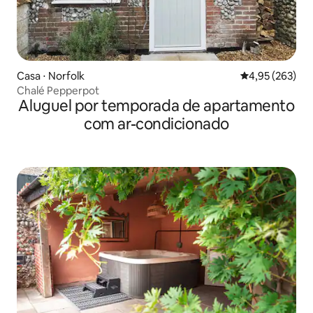
Casa ⋅ Norfolk
4,95 de uma av
4,95 (263)
Chalé Pepperpot
Aluguel por temporada de apartamento
com ar-condicionado