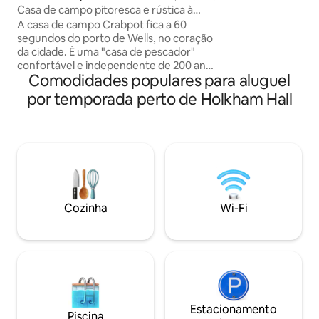
com quarto separa
-the-Sea
Casa de campo pitoresca e rústica à
pessoa por noite.
beira-mar com estacionamento
A casa de campo Crabpot fica a 60
separado e uma á
segundos do porto de Wells, no coração
água quente e fria
da cidade. É uma "casa de pescador"
hidromassagem po
confortável e independente de 200 anos
custo adicional de
Comodidades populares para aluguel
construída sobre as fundações de um
completa.
edifício muito mais antigo. Oferece
por temporada perto de Holkham Hall
espaço de estar acolhedor, jardins e
estacionamento. Queimador de
madeira, aquecimento central, cozinha
moderna, máquina de lavar roupa e Wi-
Fi tornam-no ideal para pausas curtas.
Funciona muito bem para casais ou
famílias pequenas que amam uma casa
de campo de caráter. Não é adequado
Cozinha
Wi-Fi
para grupos maiores que 4 ou qualquer
pessoa que espere um hotel!
Estacionamento
Piscina