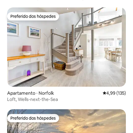
Preferido dos hóspedes
Preferido dos hóspedes
Apartamento ⋅ Norfolk
4,99 de uma av
4,99 (135)
Loft, Wells-next-the-Sea
Preferido dos hóspedes
Preferido dos hóspedes