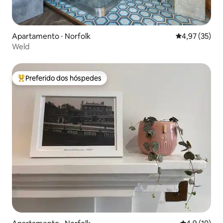
Apartamento ⋅ Norfolk
4,97 de uma a
4,97 (35)
Weld
Preferido dos hóspedes
Entre os melhores preferidos dos hóspedes