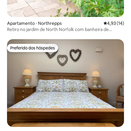
Apartamento ⋅ Northrepps
4,93 de uma a
4,93 (14)
Retiro no jardim de North Norfolk com banheira de
hidromassagem privativa
Preferido dos hóspedes
Preferido dos hóspedes