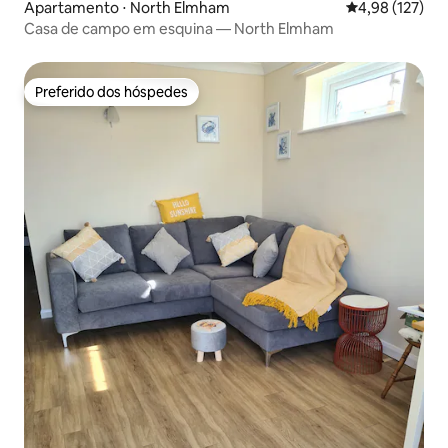
Apartamento ⋅ North Elmham
4,98 de uma av
4,98 (127)
Casa de campo em esquina — North Elmham
Preferido dos hóspedes
Preferido dos hóspedes