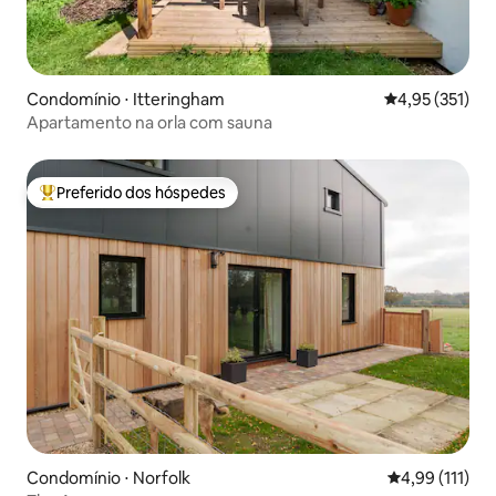
Condomínio ⋅ Itteringham
4,95 de uma av
4,95 (351)
Apartamento na orla com sauna
Preferido dos hóspedes
Entre os melhores preferidos dos hóspedes
Condomínio ⋅ Norfolk
4,99 de uma av
4,99 (111)