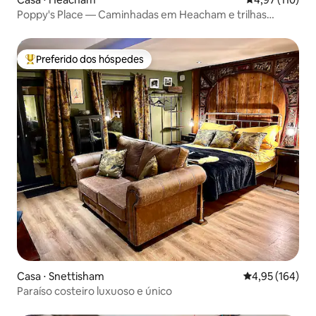
Poppy's Place — Caminhadas em Heacham e trilhas
costeiras
Preferido dos hóspedes
Entre os melhores preferidos dos hóspedes
Casa ⋅ Snettisham
4,95 de uma av
4,95 (164)
Paraíso costeiro luxuoso e único