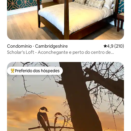
Condomínio ⋅ Cambridgeshire
4,9 de uma av
4,9 (210)
Scholar's Loft - Aconchegante e perto do centro de
Cambridge
Preferido dos hóspedes
Entre os melhores preferidos dos hóspedes