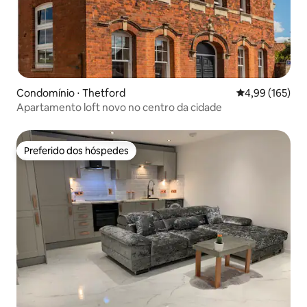
Condomínio ⋅ Thetford
4,99 de uma av
4,99 (165)
Apartamento loft novo no centro da cidade
Preferido dos hóspedes
Preferido dos hóspedes