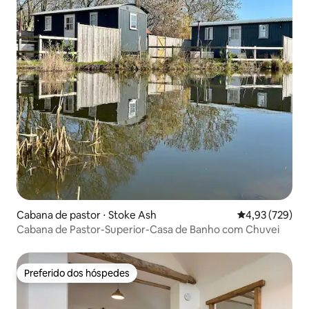
Cabana de pastor ⋅ Stoke Ash
4,93 de uma av
4,93 (729)
Cabana de Pastor-Superior-Casa de Banho com Chuvei
Preferido dos hóspedes
Preferido dos hóspedes