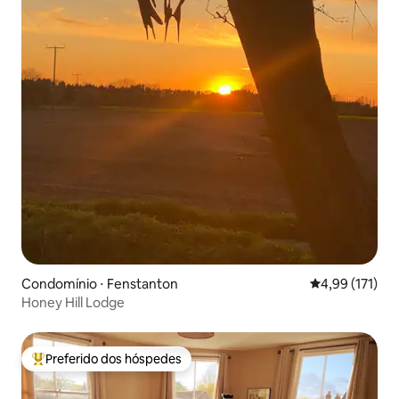
Condomínio ⋅ Fenstanton
4,99 de uma av
4,99 (171)
Honey Hill Lodge
Preferido dos hóspedes
Entre os melhores preferidos dos hóspedes