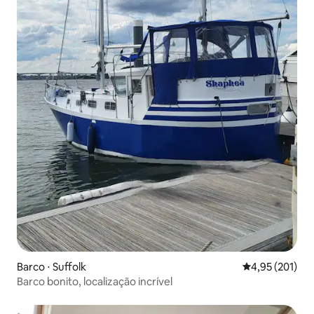
Barco ⋅ Suffolk
4,95 de uma av
4,95 (201)
Barco bonito, localização incrível