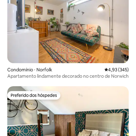
Condomínio ⋅ Norfolk
4,93 de uma av
4,93 (345)
Apartamento lindamente decorado no centro de Norwich
Preferido dos hóspedes
Preferido dos hóspedes