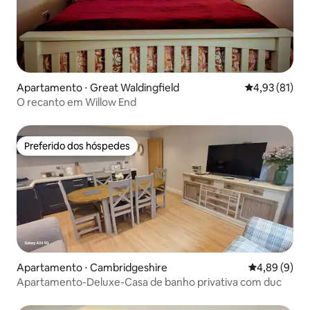
Apartamento ⋅ Great Waldingfield
4,93 de uma a
4,93 (81)
O recanto em Willow End
Preferido dos hóspedes
Preferido dos hóspedes
Apartamento ⋅ Cambridgeshire
4,89 de uma 
4,89 (9)
Apartamento-Deluxe-Casa de banho privativa com duc