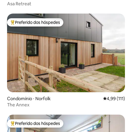
Asa Retreat
Preferido dos hóspedes
Entre os melhores preferidos dos hóspedes
Condomínio ⋅ Norfolk
4,99 de uma av
4,99 (111)
The Annex
Preferido dos hóspedes
Entre os melhores preferidos dos hóspedes