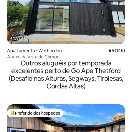
Apartamento ⋅ Wetherden
5 de uma av
5 (146)
Anexo da Vista de Campo
Outros aluguéis por temporada
excelentes perto de Go Ape Thetford
(Desafio nas Alturas, Segways, Tirolesas,
Cordas Altas)
Preferido dos hóspedes
Entre os melhores preferidos dos hóspedes