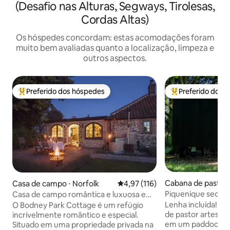
(Desafio nas Alturas, Segways, Tirolesas,
Cordas Altas)
Os hóspedes concordam: estas acomodações foram
muito bem avaliadas quanto a localização, limpeza e
outros aspectos.
Preferido dos hóspedes
Preferido dos 
Entre os melhores preferidos dos hóspedes
Entre os melhore
Cabana de pastor ⋅
Casa de campo ⋅ Norfolk
4,97 de uma avaliação média de 
4,97 (116)
y
Piquenique secret
Casa de campo romântica e luxuosa em
parque privado
Lenha incluída! Fuja para a nossa cabana
O Bodney Park Cottage é um refúgio
de pastor artesana
incrivelmente romântico e especial.
em um paddock pr
Situado em uma propriedade privada na