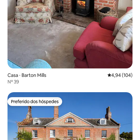
Casa ⋅ Barton Mills
4,94 de uma av
4,94 (104)
Nº 39
Preferido dos hóspedes
Preferido dos hóspedes