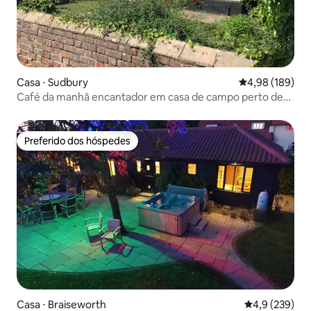
Casa ⋅ Sudbury
4,98 de uma av
4,98 (189)
Café da manhã encantador em casa de campo perto de
prados e parques
Preferido dos hóspedes
Preferido dos hóspedes
Casa ⋅ Braiseworth
4,9 de uma av
4,9 (239)