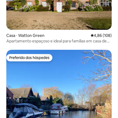
Casa ⋅ Watton Green
4,86 de uma av
4,86 (108)
Apartamento espaçoso e ideal para famílias em casa de
campo
Preferido dos hóspedes
Preferido dos hóspedes