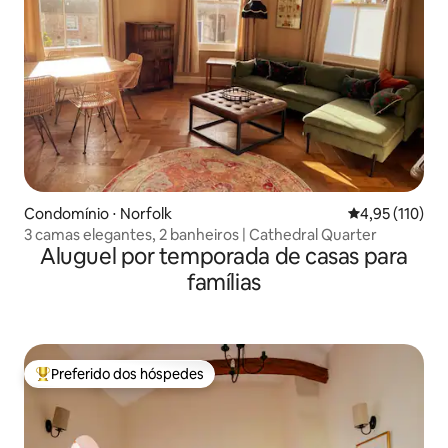
Condomínio ⋅ Norfolk
4,95 de uma av
4,95 (110)
3 camas elegantes, 2 banheiros | Cathedral Quarter
Aluguel por temporada de casas para
famílias
Preferido dos hóspedes
Entre os melhores preferidos dos hóspedes