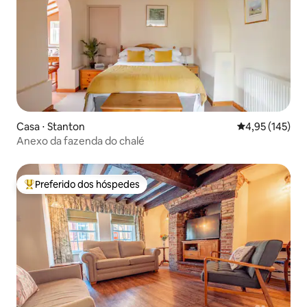
Casa ⋅ Stanton
4,95 de uma av
4,95 (145)
Anexo da fazenda do chalé
Preferido dos hóspedes
Entre os melhores preferidos dos hóspedes