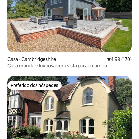
Casa ⋅ Cambridgeshire
4,99 de uma av
4,99 (170)
Casa grande e luxuosa com vista para o campo
Preferido dos hóspedes
Preferido dos hóspedes