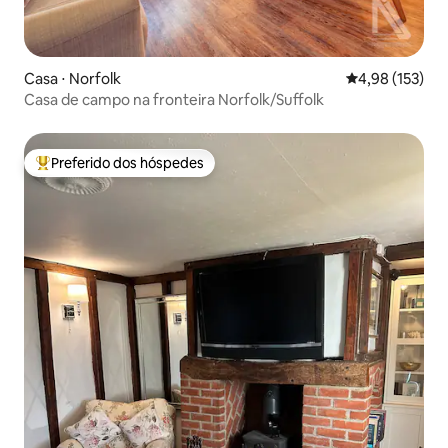
Casa ⋅ Norfolk
4,98 de uma av
4,98 (153)
Casa de campo na fronteira Norfolk/Suffolk
Preferido dos hóspedes
Entre os melhores preferidos dos hóspedes