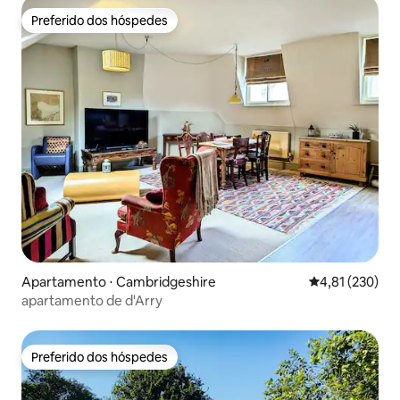
Preferido dos hóspedes
Preferido dos hóspedes
Apartamento ⋅ Cambridgeshire
4,81 de uma av
4,81 (230)
apartamento de d'Arry
Preferido dos hóspedes
Preferido dos hóspedes