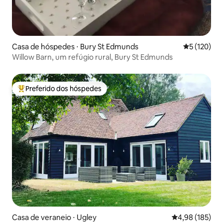
Casa de hóspedes ⋅ Bury St Edmunds
5 de uma av
5 (120)
Willow Barn, um refúgio rural, Bury St Edmunds
Preferido dos hóspedes
Entre os melhores preferidos dos hóspedes
Casa de veraneio ⋅ Ugley
4,98 de uma av
4,98 (185)