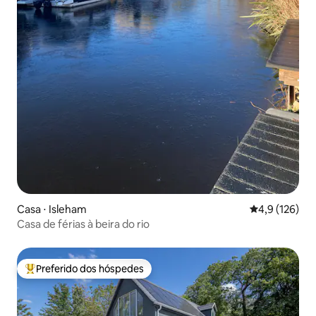
Casa ⋅ Isleham
4,9 de uma av
4,9 (126)
Casa de férias à beira do rio
Preferido dos hóspedes
Entre os melhores preferidos dos hóspedes