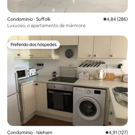
Condomínio ⋅ Suffolk
4,84 de uma ava
4,84 (286)
Luxuoso, o apartamento de mármore
Preferido dos hóspedes
Preferido dos hóspedes
Condomínio ⋅ Isleham
4,91 de uma av
4,91 (127)