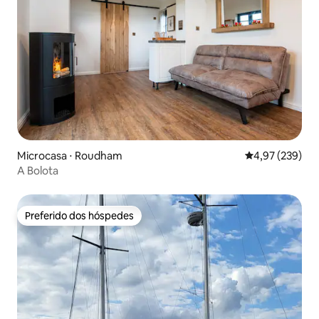
Microcasa ⋅ Roudham
4,97 de uma av
4,97 (239)
A Bolota
Preferido dos hóspedes
Preferido dos hóspedes