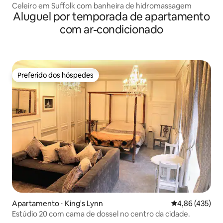
Celeiro em Suffolk com banheira de hidromassagem
Aluguel por temporada de apartamento
com ar-condicionado
Preferido dos hóspedes
Preferido dos hóspedes
Apartamento ⋅ King's Lynn
4,86 de uma av
4,86 (435)
Estúdio 20 com cama de dossel no centro da cidade.