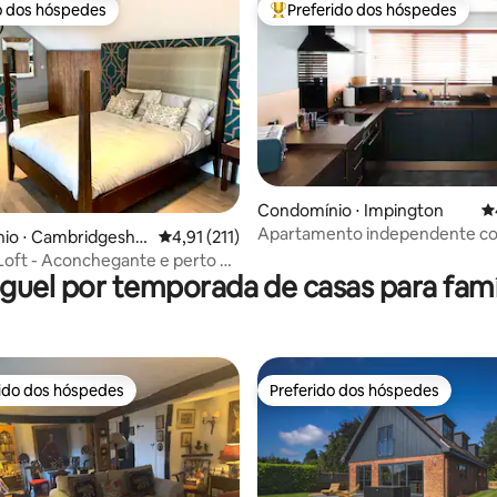
o dos hóspedes
Preferido dos hóspedes
o dos hóspedes
Entre os melhores preferidos d
Condomínio ⋅ Impington
4
Apartamento independente co
édia de 5, 192 avaliações
io ⋅ Cambridgeshir
4,91 de uma avaliação média de 5, 211 avalia
4,91 (211)
privativo
 Loft - Aconchegante e perto do
guel por temporada de casas para famí
e Cambridge
rido dos hóspedes
Preferido dos hóspedes
 melhores preferidos dos hóspedes
Preferido dos hóspedes