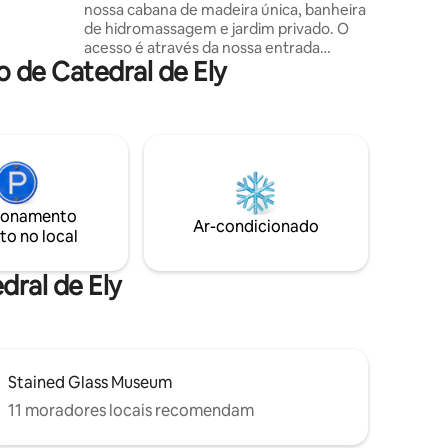
nossa cabana de madeira única, banheira
egante
de hidromassagem e jardim privado. O
no
acesso é através da nossa entrada
 limpas,
 de Catedral de Ely
segura separada para o jardim
 muito
personalizado. Quando estiver dentro,
sinta-se à vontade para desfrutar de
uma noite relaxante sob as estrelas, ideal
para casais ou viajantes individuais. O
Secret Corner é a base perfeita para
explorar áreas locais, incluindo Woburn,
Wrest Park e a uma curta distância de
ionamento
carro da Estação Ferroviária de Flitwick,
Ar-condicionado
to no local
com acesso direto a London St Pancras
em menos de uma hora.
dral de Ely
Stained Glass Museum
11 moradores locais recomendam