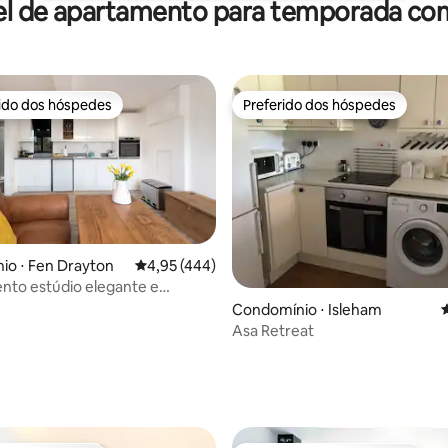
el de apartamento para temporada com
rido dos hóspedes
Preferido dos hóspedes
 melhores preferidos dos hóspedes
Preferido dos hóspedes
io ⋅ Fen Drayton
4,95 de uma avaliação média de 5, 444 avalia
4,95 (444)
nto estúdio elegante e
ente com estacionamento.
Condomínio ⋅ Isleham
4
Asa Retreat
édia de 5, 115 avaliações