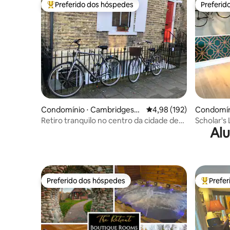
Preferido dos hóspedes
Preferid
Entre os melhores preferidos dos hóspedes
Preferid
Condomínio ⋅ Cambridgeshi
4,98 de uma avaliação m
4,98 (192)
Condomín
re
e
Retiro tranquilo no centro da cidade de
Scholar's
Alu
Cambridge
centro d
Preferido dos hóspedes
Prefe
Preferido dos hóspedes
Entre os