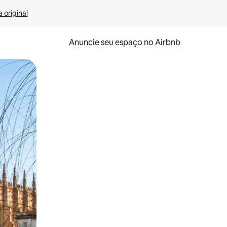
 original
Anuncie seu espaço no Airbnb
 deslizando o dedo na tela.