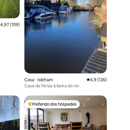
,97 de uma avaliação média de 5, 109 avaliações
4,97 (109)
ções
Casa ⋅ Isleham
4,9 de uma avaliação 
4,9 (126)
Casa de férias à beira do rio
Preferido dos hóspedes
os hóspedes
Entre os melhores preferidos dos hóspedes