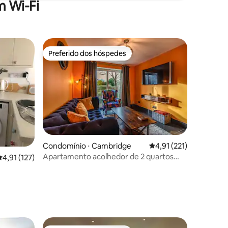
 Wi-Fi
Preferido dos hóspedes
Preferido dos hóspedes
ções
Condomínio ⋅ Cambridge
4,91 de uma avaliação 
4,91 (221)
Apartamento acolhedor de 2 quartos
,91 de uma avaliação média de 5, 127 avaliações
4,91 (127)
com estacionamento gratuito