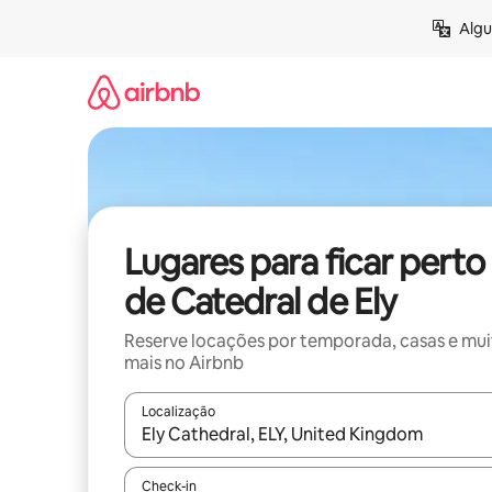
Pular
Algu
para
o
conteúdo
Lugares para ficar perto
de Catedral de Ely
Reserve locações por temporada, casas e mu
mais no Airbnb
Localização
Quando os resultados estiverem disponíveis, expl
Check-in