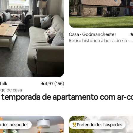
édia de 5, 170 avaliações
Casa ⋅ Godmanchester
4
Retiro histórico à beira do rio ~
Caminhada até pubs ~ Jardim
folk
4,97 de uma avaliação média de 5, 156 avalia
4,97 (156)
nge de casa
r temporada de apartamento com ar-c
o dos hóspedes
Preferido dos hóspedes
o dos hóspedes
Entre os melhores preferidos d