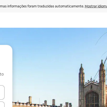
mas informações foram traduzidas automaticamente. 
Mostrar idioma
ito
ore-os usando as seta para cima e para baixo do teclado ou tocando e