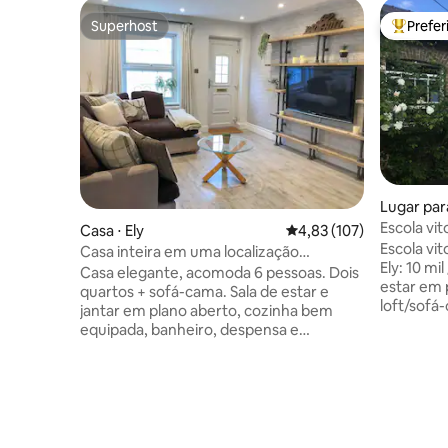
Superhost
Prefe
Superhost
Entre os
Lugar par
Escola vi
Casa ⋅ Ely
4,83 de uma avaliação m
4,83 (107)
Ely
Escola vi
Casa inteira em uma localização
Ely: 10 mil /
conveniente
Casa elegante, acomoda 6 pessoas. Dois
estar em 
quartos + sofá-cama. Sala de estar e
loft/sofá
jantar em plano aberto, cozinha bem
de viage
equipada, banheiro, despensa e
para refe
pequeno jardim. Aceita animais de
espaçoso.
estimação. A Estação Ferroviária de Ely, a
Aquecimen
Superloja Tesco, a Marina, a Praça do
Boas cami
Mercado e a Catedral de Ely estão todas
de pássar
a uma curta caminhada, com uma
Church, p
variedade de cafés e restaurantes ao