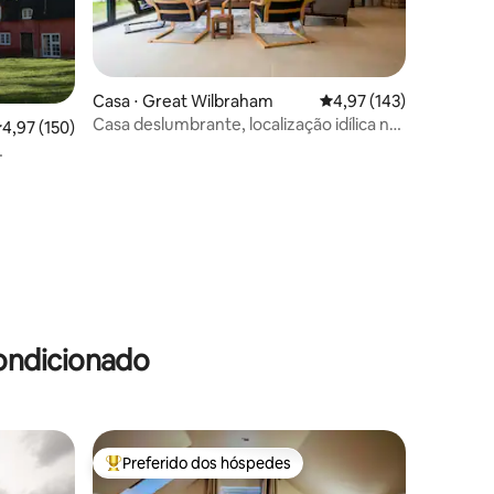
Casa ⋅ Great Wilbraham
4,97 de uma avaliação 
4,97 (143)
Casa deslumbrante, localização idílica na
,97 de uma avaliação média de 5, 150 avaliações
4,97 (150)
aldeia, acomoda 8 pessoas
ções
ondicionado
Preferido dos hóspedes
os hóspedes
Entre os melhores preferidos dos hóspedes