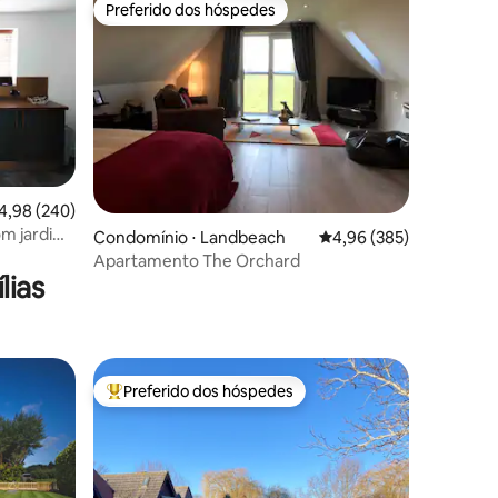
Preferido dos hóspedes
os hóspedes
Preferido dos hóspedes
,98 de uma avaliação média de 5, 240 avaliações
4,98 (240)
m jardim
ções
Condomínio ⋅ Landbeach
4,96 de uma avaliação m
4,96 (385)
Apartamento The Orchard
lias
Preferido dos hóspedes
Entre os melhores preferidos dos hóspedes