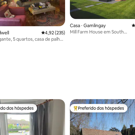
Casa ⋅ Gamlingay
4
Mill Farm House em South
dwell
4,92 de uma avaliação média de 5, 235 avalia
4,92 (235)
édia de 5, 235 avaliações
Cambridgeshire
nte, 5 quartos, casa de palha
XVII.
rido dos hóspedes
Preferido dos hóspedes
 melhores preferidos dos hóspedes
Entre os melhores preferidos d