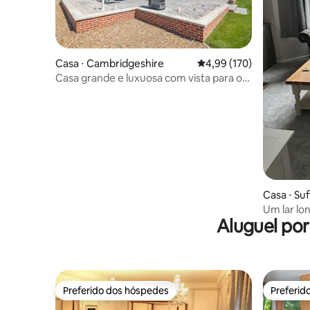
Casa ⋅ Cambridgeshire
4,99 de uma avaliação m
4,99 (170)
Casa grande e luxuosa com vista para o
campo
Casa ⋅ Suf
Um lar lo
Aluguel po
Preferido dos hóspedes
Preferid
Preferido dos hóspedes
Preferid