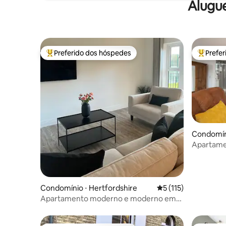
Alugu
Preferido dos hóspedes
Prefe
Entre os melhores preferidos dos hóspedes
Entre os
Condomín
Apartame
independ
Condomínio ⋅ Hertfordshire
5 de uma avaliação m
5 (115)
Apartamento moderno e moderno em
Hitchin com estacionamento