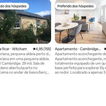
rido dos hóspedes
Preferido dos hóspedes
 melhores preferidos dos hóspedes
Preferido dos hóspedes
a ficar ⋅ Witcham
4,95 de uma avaliação média de 5, 155 avalia
4,95 (155)
Apartamento ⋅ Cambridges
4
hire
toriana, pequena aldeia perto de
Apartamento aconchegante d
édia de 5, 107 avaliações
quarto perto da Catedral de Ely
toriana em uma pequena aldeia.
Apartamento aconchegante, 
Riverside
 Cambridge: 29 mil. Sala de
totalmente equipado de um qua
plano aberto/quarto no
base perfeita para explorar Ely 
-cama no andar de baixo/berço
ao redor. Localizado a apenas 3
m. Cozinha bem equipada, mesa
pé da pitoresca beira-rio, a 1 m
ições/trabalho. Wi-Fi. Chuveiro
de um estacionamento gratuito
 Jardim privativo.
Lane (restrições entre 8:00-8:30
to central (bomba de calor).
minutos a pé da majestosa Cat
nhadas/ciclismo, observação
Ely e Estação Ferroviária com s
os/lavagens Ouse, 13thC
diretos para Cambridge, Londr
ub local, paisagem Fen (Wicken
Norfolk e além. Uma confortável cama