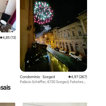
ções
4,85 de uma avaliação média de 5, 13 avaliações
4,85 (13)
Condomínio ⋅ Szeged
4,97 de uma avaliação 
4,97 (267)
Palácio Schäffer, 6720 Szeged, Feketesas
sais
utca 19-21