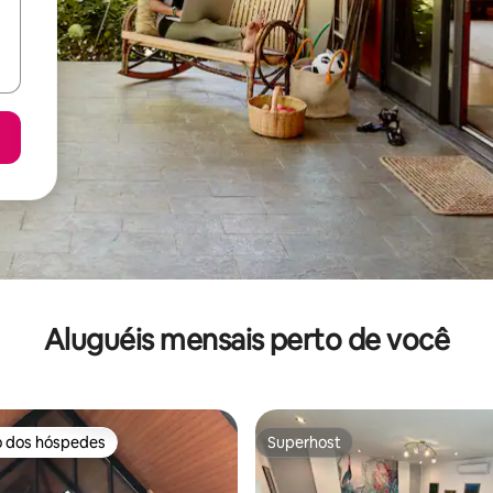
Aluguéis mensais perto de você
o dos hóspedes
Superhost
o dos hóspedes
Superhost