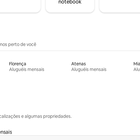
notebook
inos perto de você
Florença
Atenas
Mi
Aluguéis mensais
Aluguéis mensais
Alu
calizações e algumas propriedades.
nsais