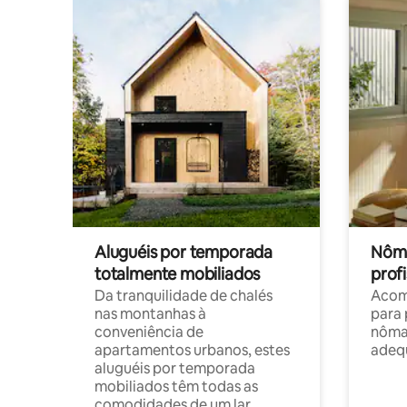
Aluguéis por temporada
Nôma
totalmente mobiliados
profi
Da tranquilidade de chalés
Acom
nas montanhas à
para 
conveniência de
nôma
apartamentos urbanos, estes
adequ
aluguéis por temporada
mobiliados têm todas as
comodidades de um lar.