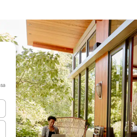
asa
ore-os usando as seta para cima e para baixo do teclado ou tocando e