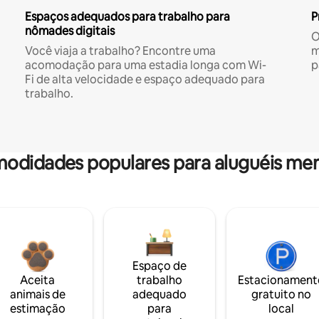
Espaços adequados para trabalho para
P
nômades digitais
O
Você viaja a trabalho? Encontre uma
m
acomodação para uma estadia longa com Wi-
p
Fi de alta velocidade e espaço adequado para
trabalho.
odidades populares para aluguéis men
Espaço de
Aceita
trabalho
Estacionament
animais de
adequado
gratuito no
estimação
para
local