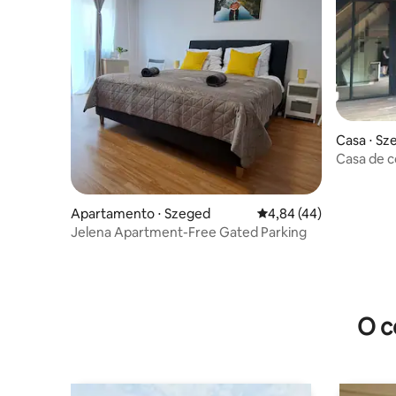
Casa ⋅ Sz
Casa de c
mediterr
Apartamento ⋅ Szeged
4,84 de uma avaliação 
4,84 (44)
Jelena Apartment-Free Gated Parking
O c