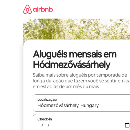
Pular
para
o
conteúdo
Aluguéis mensais em
Hódmezővásárhely
Saiba mais sobre aluguéis por temporada de
longa duração que fazem você se sentir em c
em estadias de um mês ou mais.
Localização
Quando os resultados estiverem disponíveis, expl
Check-in