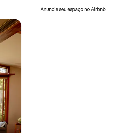
Anuncie seu espaço no Airbnb
 deslizando o dedo na tela.