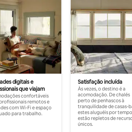
des digitais e
Satisfação incluída
ssionais que viajam
Às vezes, o destino é a
acomodação. De chalés
odações confortáveis
perto de penhascos à
profissionais remotos e
tranquilidade de casas-b
des com Wi-Fi e espaço
estes aluguéis por temp
ado para trabalho.
estão repletos de recurs
únicos.