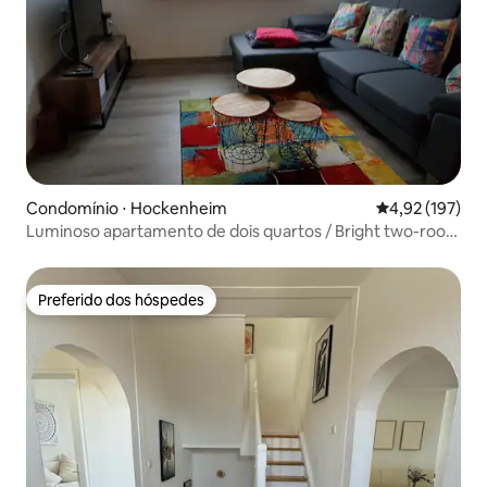
Condomínio ⋅ Hockenheim
4,92 de uma av
4,92 (197)
Luminoso apartamento de dois quartos / Bright two-room
flat
Preferido dos hóspedes
Preferido dos hóspedes