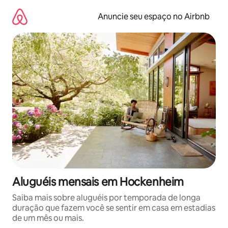
Pular
para
Anuncie seu espaço no Airbnb
o
conteúdo
Aluguéis mensais em Hockenheim
Saiba mais sobre aluguéis por temporada de longa
duração que fazem você se sentir em casa em estadias
de um mês ou mais.