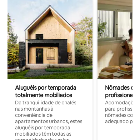
Aluguéis por temporada
Nômades digit
totalmente mobiliados
profissionais 
Da tranquilidade de chalés
Acomodações c
nas montanhas à
para profission
conveniência de
nômades com W
apartamentos urbanos, estes
adequado para 
aluguéis por temporada
mobiliados têm todas as