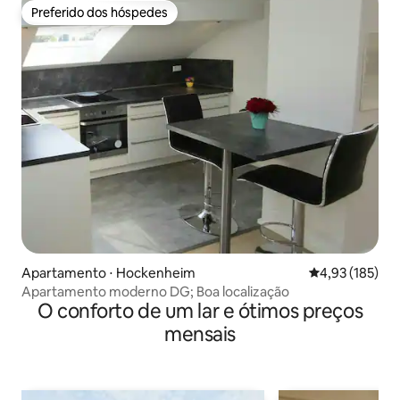
Preferido dos hóspedes
Preferido dos hóspedes
Apartamento ⋅ Hockenheim
4,93 de uma av
4,93 (185)
Apartamento moderno DG; Boa localização
O conforto de um lar e ótimos preços
mensais