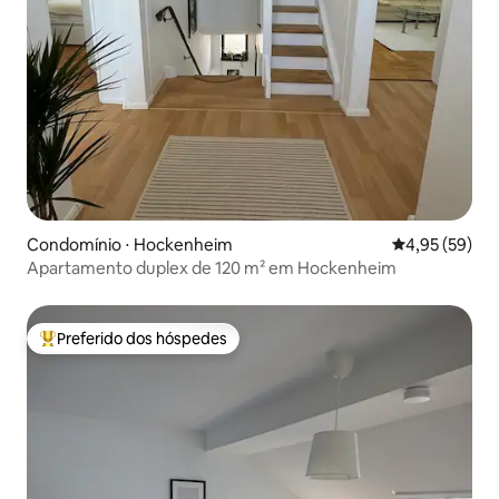
Condomínio ⋅ Hockenheim
4,95 de uma a
4,95 (59)
Apartamento duplex de 120 m² em Hockenheim
Preferido dos hóspedes
Entre os melhores preferidos dos hóspedes