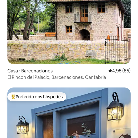
Casa ⋅ Barcenaciones
4,95 de uma a
4,95 (85)
El Rincon del Palacio, Barcenaciones. Cantábria
Preferido dos hóspedes
Entre os melhores preferidos dos hóspedes