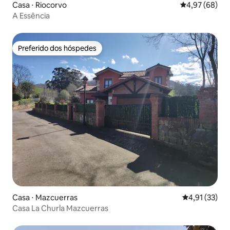
Casa ⋅ Riocorvo
4,97 de uma a
4,97 (68)
A Essência
Preferido dos hóspedes
Preferido dos hóspedes
Casa ⋅ Mazcuerras
4,91 de uma a
4,91 (33)
Casa La Churla Mazcuerras