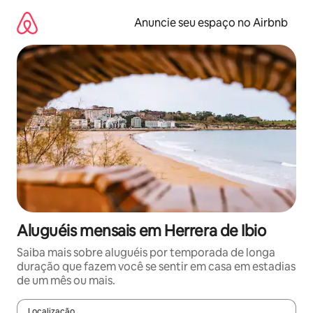
Pular
para
Anuncie seu espaço no Airbnb
o
conteúdo
Aluguéis mensais em Herrera de Ibio
Saiba mais sobre aluguéis por temporada de longa
duração que fazem você se sentir em casa em estadias
de um mês ou mais.
Localização