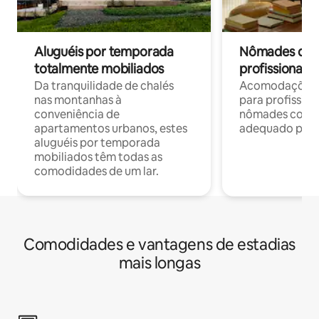
Aluguéis por temporada
Nômades digit
totalmente mobiliados
profissionais 
Da tranquilidade de chalés
Acomodações c
nas montanhas à
para profission
conveniência de
nômades com W
apartamentos urbanos, estes
adequado para 
aluguéis por temporada
mobiliados têm todas as
comodidades de um lar.
Comodidades e vantagens de estadias
mais longas