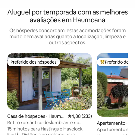
Aluguel por temporada com as melhores
avaliações em Haumoana
Os hóspedes concordam: estas acomodações foram
muito bem avaliadas quanto a localização, limpeza e
outros aspectos.
Preferido dos hóspedes
Preferido dos 
Preferido dos hóspedes
Entre os melhore
Casa de hóspedes ⋅ Haumo
4,88 de uma avaliação média de 
4,88 (233)
ana
Retiro romântico deslumbrante no
Apartamento ⋅ Ha
interior
15 minutos para Hastings e Havelock
Apartamento situ
North. Distância de ciclismo para