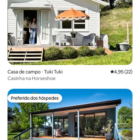
Casa de campo ⋅ Tuki Tuki
4,95 de uma a
4,95 (22)
Casinha na Horseshoe
Preferido dos hóspedes
Preferido dos hóspedes