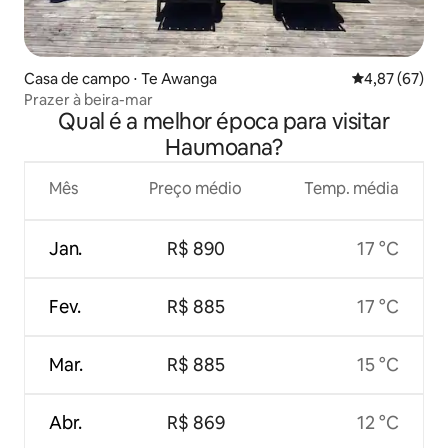
Casa de campo ⋅ Te Awanga
4,87 de uma a
4,87 (67)
Prazer à beira-mar
Qual é a melhor época para visitar
Haumoana?
Mês
Preço médio
Temp. média
Jan.
R$ 890
17 °C
Fev.
R$ 885
17 °C
Mar.
R$ 885
15 °C
Abr.
R$ 869
12 °C