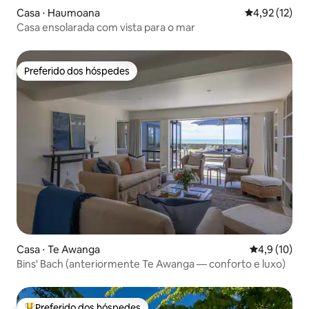
Casa ⋅ Haumoana
4,92 de uma a
4,92 (12)
Casa ensolarada com vista para o mar
Preferido dos hóspedes
Preferido dos hóspedes
Casa ⋅ Te Awanga
4,9 de uma a
4,9 (10)
Bins' Bach (anteriormente Te Awanga — conforto e luxo)
Preferido dos hóspedes