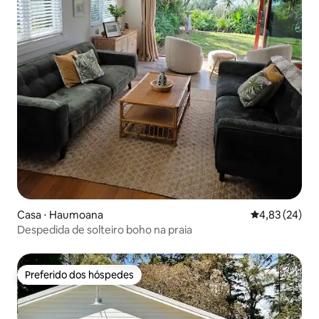
Casa ⋅ Haumoana
4,83 de uma a
4,83 (24)
Despedida de solteiro boho na praia
Preferido dos hóspedes
Preferido dos hóspedes