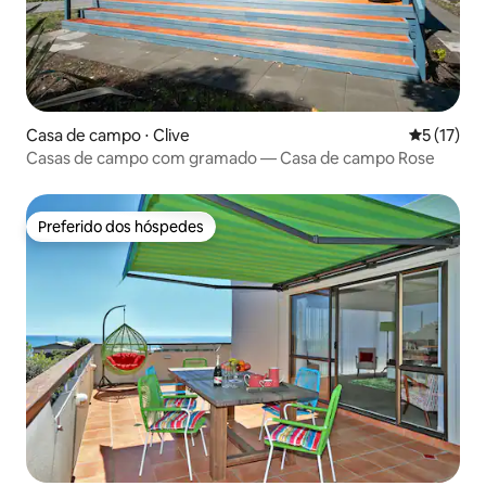
Casa de campo ⋅ Clive
5 de uma a
5 (17)
Casas de campo com gramado — Casa de campo Rose
Preferido dos hóspedes
Preferido dos hóspedes