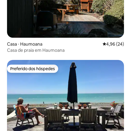
Casa ⋅ Haumoana
4,96 de uma a
4,96 (24)
Casa de praia em Haumoana
Preferido dos hóspedes
Preferido dos hóspedes