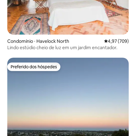
Condomínio ⋅ Havelock North
4,97 de uma ava
4,97 (709)
Lindo estúdio cheio de luz em um jardim encantador.
Preferido dos hóspedes
Preferido dos hóspedes