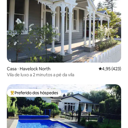
Casa ⋅ Havelock North
4,95 de uma av
4,95 (423)
Vila de luxo a 2 minutos a pé da vila
Preferido dos hóspedes
Entre os melhores preferidos dos hóspedes