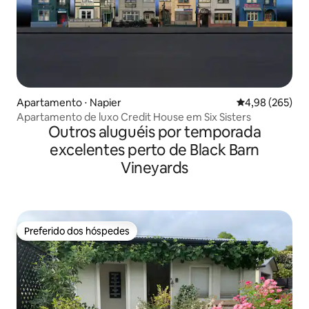
Apartamento ⋅ Napier
4,98 de uma ava
4,98 (265)
Apartamento de luxo Credit House em Six Sisters
Outros aluguéis por temporada
excelentes perto de Black Barn
Vineyards
Preferido dos hóspedes
Preferido dos hóspedes