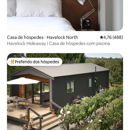
Casa de hóspedes ⋅ Havelock North
4,76 de uma av
4,76 (488)
Havelock Hideaway | Casa de hóspedes com piscina
Preferido dos hóspedes
Entre os melhores preferidos dos hóspedes