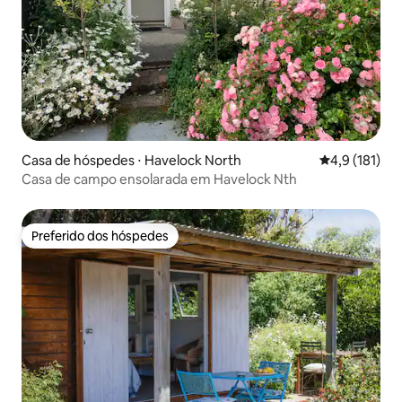
Casa de hóspedes ⋅ Havelock North
4,9 de uma av
4,9 (181)
Casa de campo ensolarada em Havelock Nth
Preferido dos hóspedes
Preferido dos hóspedes