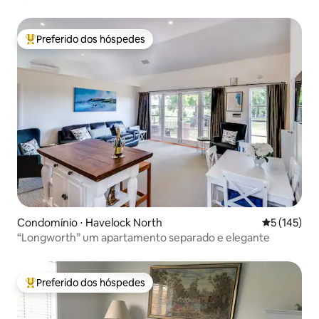
Preferido dos hóspedes
Entre os melhores preferidos dos hóspedes
Condomínio ⋅ Havelock North
5 de uma av
5 (145)
“Longworth” um apartamento separado e elegante
Preferido dos hóspedes
Entre os melhores preferidos dos hóspedes