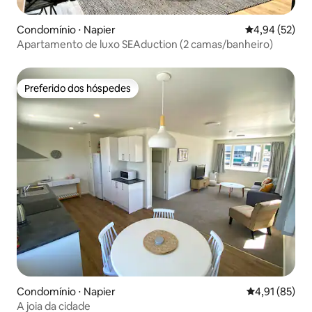
Condomínio ⋅ Napier
4,94 de uma a
4,94 (52)
Apartamento de luxo SEAduction (2 camas/banheiro)
Preferido dos hóspedes
Preferido dos hóspedes
Condomínio ⋅ Napier
4,91 de uma a
4,91 (85)
A joia da cidade