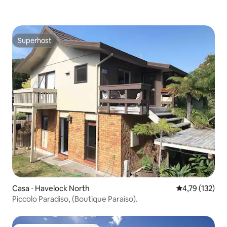
Superhost
Superhost
Casa ⋅ Havelock North
4,79 de uma av
4,79 (132)
Piccolo Paradiso, (Boutique Paraíso).