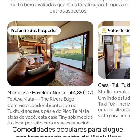
muito bem avaliadas quanto a localização, limpeza e
outros aspectos.
Preferido dos hóspedes
Preferido dos 
Preferido dos hóspedes
Entre os melhore
Casa ⋅ Tuki Tuki
Studio no vale de T
Microcasa ⋅ Havelock North
4,85 de uma avaliação média de 
4,85 (102)
manhã incluído.
Um lindo estúdioz
Te Awa Mata — The Rivers Edge
Tuki Tuki. Incrive
Com vistas deslumbrantes do rio
uma localização m
Tukituki aos seus pés e do Pico Te Mata
vista para um peq
atrás de você, esta casa Tiny sob medida
rio. Próximo a Nap
é o local perfeito para a sua escapadinha
Havelock North. U
Comodidades populares para aluguel
em Hawkes Bay. Tranquila e pitoresca,
perfeita para des
fica a poucos minutos de Craggy Range,