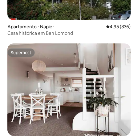
Apartamento ⋅ Napier
4,95 de uma av
4,95 (336)
Casa histórica em Ben Lomond
Superhost
Superhost