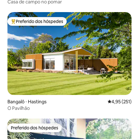
Casa de campo no pomar
Preferido dos hóspedes
Entre os melhores preferidos dos hóspedes
Bangalô ⋅ Hastings
4,95 de uma av
4,95 (251)
O Pavilhão
Preferido dos hóspedes
Preferido dos hóspedes