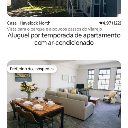
Casa ⋅ Havelock North
4,97 de uma av
4,97 (122)
Vista para o parque e a poucos passos do vilarejo
Aluguel por temporada de apartamento
com ar-condicionado
Preferido dos hóspedes
Preferido dos hóspedes