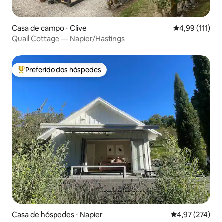
Casa de campo ⋅ Clive
4,99 de uma av
4,99 (111)
Quail Cottage — Napier/Hastings
Preferido dos hóspedes
Entre os melhores preferidos dos hóspedes
Casa de hóspedes ⋅ Napier
4,97 de uma av
4,97 (274)