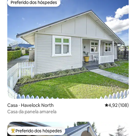
Preferido dos hóspedes
Preferido dos hóspedes
Casa ⋅ Havelock North
4,92 de uma av
4,92 (108)
Casa da panela amarela
Preferido dos hóspedes
Entre os melhores preferidos dos hóspedes