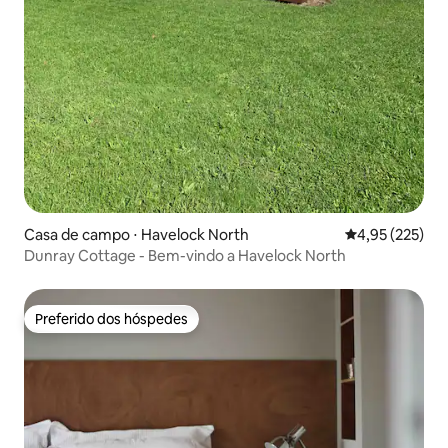
Casa de campo ⋅ Havelock North
4,95 de uma av
4,95 (225)
Dunray Cottage - Bem-vindo a Havelock North
Preferido dos hóspedes
Preferido dos hóspedes