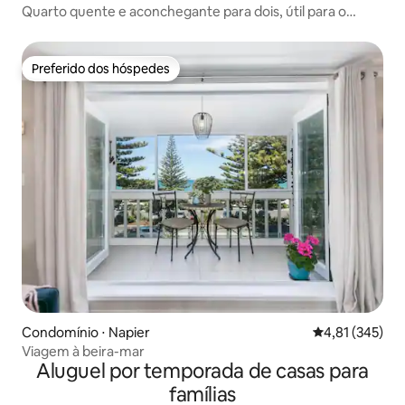
Quarto quente e aconchegante para dois, útil para o
centro de Napier
Preferido dos hóspedes
Preferido dos hóspedes
Condomínio ⋅ Napier
4,81 de uma av
4,81 (345)
Viagem à beira-mar
Aluguel por temporada de casas para
famílias