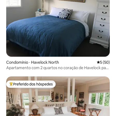
Condomínio ⋅ Havelock North
5 de uma a
5 (50)
Apartamento com 2 quartos no coração de Havelock para
4 pessoas
Preferido dos hóspedes
Entre os melhores preferidos dos hóspedes