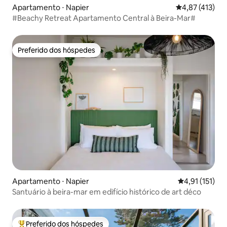
Apartamento ⋅ Napier
4,87 de uma av
4,87 (413)
#Beachy Retreat Apartamento Central à Beira-Mar#
Preferido dos hóspedes
Preferido dos hóspedes
Apartamento ⋅ Napier
4,91 de uma av
4,91 (151)
Santuário à beira-mar em edifício histórico de art déco
Preferido dos hóspedes