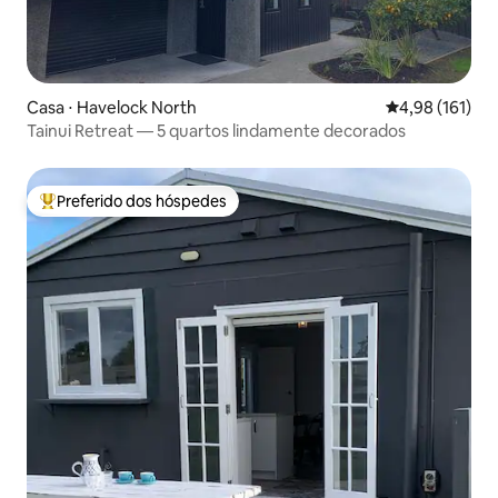
Casa ⋅ Havelock North
4,98 de uma av
4,98 (161)
Tainui Retreat — 5 quartos lindamente decorados
Preferido dos hóspedes
Entre os melhores preferidos dos hóspedes