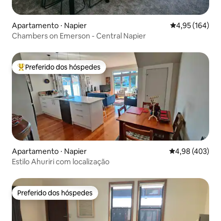
Apartamento ⋅ Napier
4,95 de uma av
4,95 (164)
Chambers on Emerson - Central Napier
Preferido dos hóspedes
Entre os melhores preferidos dos hóspedes
Apartamento ⋅ Napier
4,98 de uma av
4,98 (403)
Estilo Ahuriri com localização
Preferido dos hóspedes
Preferido dos hóspedes