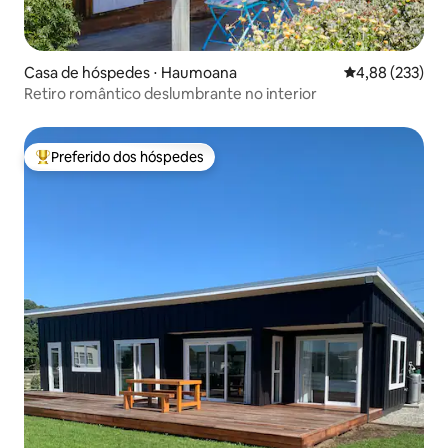
Casa de hóspedes ⋅ Haumoana
4,88 de uma av
4,88 (233)
Retiro romântico deslumbrante no interior
Preferido dos hóspedes
Entre os melhores preferidos dos hóspedes