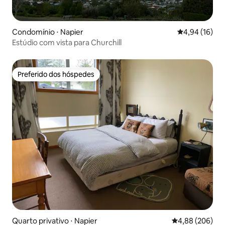
Condomínio ⋅ Napier
4,94 de uma a
4,94 (16)
Estúdio com vista para Churchill
Preferido dos hóspedes
Preferido dos hóspedes
Quarto privativo ⋅ Napier
4,88 de uma ava
4,88 (206)