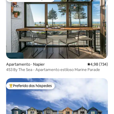
Entre os melhores preferidos dos hóspedes
Apartamento ⋅ Napier
4,98 de uma ava
4,98 (734)
453 By The Sea - Apartamento estiloso Marine Parade
Preferido dos hóspedes
Entre os melhores preferidos dos hóspedes