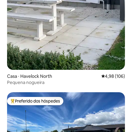
Casa ⋅ Havelock North
4,98 de uma av
4,98 (106)
Pequena nogueira
Preferido dos hóspedes
Entre os melhores preferidos dos hóspedes