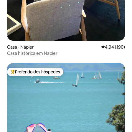
Casa ⋅ Napier
4,94 de uma av
4,94 (190)
Casa histórica em Napier
Preferido dos hóspedes
Entre os melhores preferidos dos hóspedes