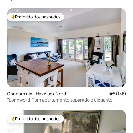
Preferido dos hóspedes
Entre os melhores preferidos dos hóspedes
Condomínio ⋅ Havelock North
5 de uma av
5 (145)
“Longworth” um apartamento separado e elegante
Preferido dos hóspedes
Entre os melhores preferidos dos hóspedes