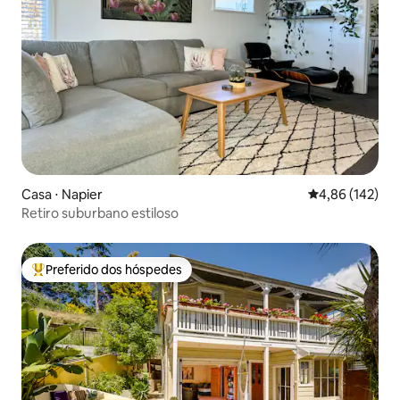
Casa ⋅ Napier
4,86 de uma av
4,86 (142)
Retiro suburbano estiloso
Preferido dos hóspedes
Entre os melhores preferidos dos hóspedes