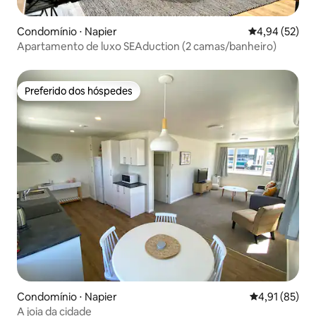
Condomínio ⋅ Napier
4,94 de uma a
4,94 (52)
Apartamento de luxo SEAduction (2 camas/banheiro)
Preferido dos hóspedes
Preferido dos hóspedes
Condomínio ⋅ Napier
4,91 de uma a
4,91 (85)
A joia da cidade