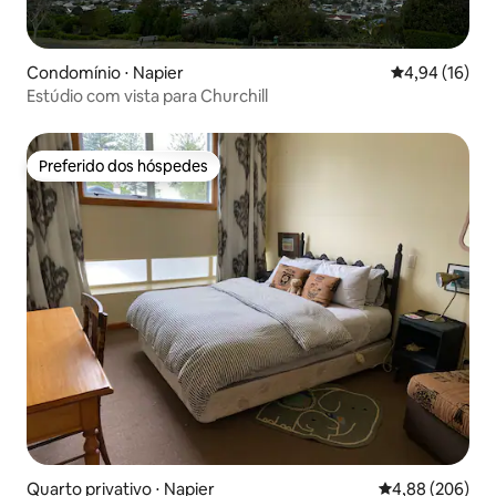
Condomínio ⋅ Napier
4,94 de uma a
4,94 (16)
Estúdio com vista para Churchill
Preferido dos hóspedes
Preferido dos hóspedes
Quarto privativo ⋅ Napier
4,88 de uma ava
4,88 (206)