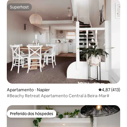
Superhost
Superhost
Apartamento ⋅ Napier
4,87 de uma av
4,87 (413)
#Beachy Retreat Apartamento Central à Beira-Mar#
Preferido dos hóspedes
Preferido dos hóspedes