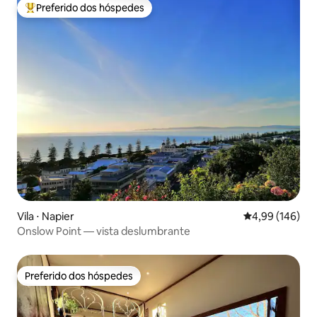
Preferido dos hóspedes
Entre os melhores preferidos dos hóspedes
Vila ⋅ Napier
4,99 de uma av
4,99 (146)
Onslow Point — vista deslumbrante
Preferido dos hóspedes
Preferido dos hóspedes