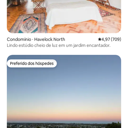
Condomínio ⋅ Havelock North
4,97 de uma ava
4,97 (709)
Lindo estúdio cheio de luz em um jardim encantador.
Preferido dos hóspedes
Preferido dos hóspedes