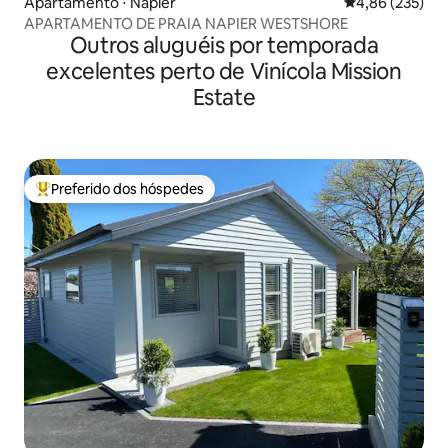
Apartamento ⋅ Napier
4,86 de uma av
4,86 (235)
APARTAMENTO DE PRAIA NAPIER WESTSHORE
Outros aluguéis por temporada
excelentes perto de Vinícola Mission
Estate
Preferido dos hóspedes
Entre os melhores preferidos dos hóspedes