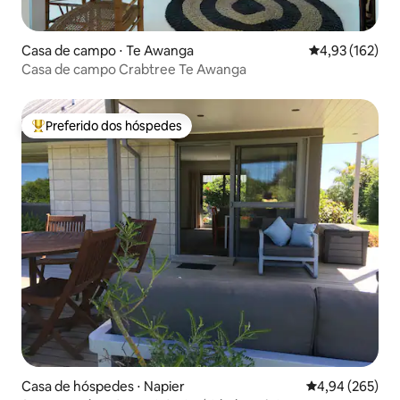
Casa de campo ⋅ Te Awanga
4,93 de uma av
4,93 (162)
Casa de campo Crabtree Te Awanga
Preferido dos hóspedes
Entre os melhores preferidos dos hóspedes
Casa de hóspedes ⋅ Napier
4,94 de uma ava
4,94 (265)