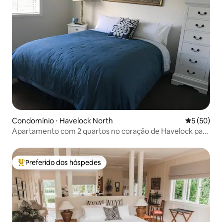
Condomínio ⋅ Havelock North
5 de uma a
5 (50)
Apartamento com 2 quartos no coração de Havelock para
4 pessoas
Preferido dos hóspedes
Entre os melhores preferidos dos hóspedes