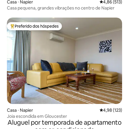
Casa ⋅ Napier
4,86 de uma av
4,86 (513)
Casa pequena, grandes vibrações no centro de Napier
Preferido dos hóspedes
Entre os melhores preferidos dos hóspedes
Casa ⋅ Napier
4,98 de uma av
4,98 (123)
Joia escondida em Gloucester
Aluguel por temporada de apartamento