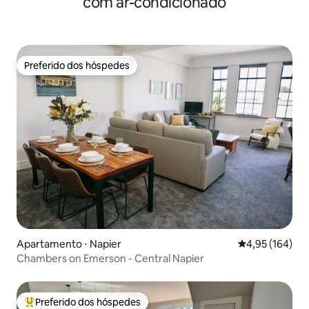
com ar-condicionado
Preferido dos hóspedes
Preferido dos hóspedes
Apartamento ⋅ Napier
4,95 de uma av
4,95 (164)
Chambers on Emerson - Central Napier
Preferido dos hóspedes
Entre os melhores preferidos dos hóspedes