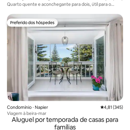
Quarto quente e aconchegante para dois, útil para o
centro de Napier
Preferido dos hóspedes
Preferido dos hóspedes
Condomínio ⋅ Napier
4,81 de uma av
4,81 (345)
Viagem à beira-mar
Aluguel por temporada de casas para
famílias