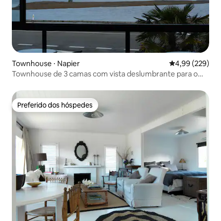
Townhouse ⋅ Napier
4,99 de uma ava
4,99 (229)
Townhouse de 3 camas com vista deslumbrante para o
estuário
Preferido dos hóspedes
Preferido dos hóspedes