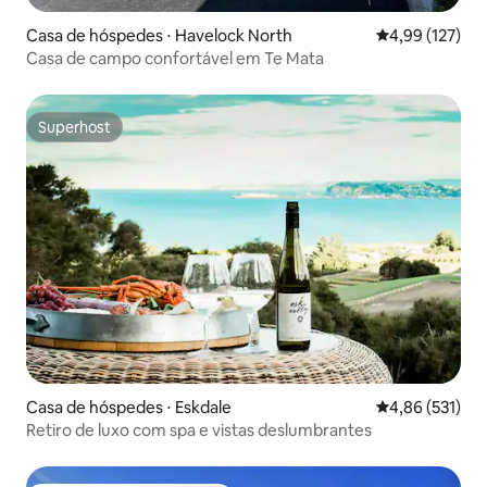
Casa de hóspedes ⋅ Havelock North
4,99 de uma av
4,99 (127)
Casa de campo confortável em Te Mata
Superhost
Superhost
Casa de hóspedes ⋅ Eskdale
4,86 de uma av
4,86 (531)
Retiro de luxo com spa e vistas deslumbrantes