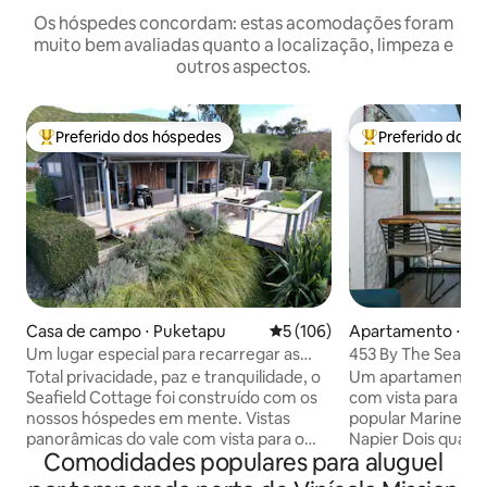
Os hóspedes concordam: estas acomodações foram
muito bem avaliadas quanto a localização, limpeza e
outros aspectos.
Preferido dos hóspedes
Preferido dos 
Entre os melhores preferidos dos hóspedes
Entre os melhore
Casa de campo ⋅ Puketapu
5 de uma avaliação média de 
5 (106)
Apartamento ⋅ Na
Um lugar especial para recarregar as
453 By The Sea - 
energias e se reconectar.
Marine Parade
Total privacidade, paz e tranquilidade, o
Um apartamento 
Seafield Cottage foi construído com os
com vista para o 
nossos hóspedes em mente. Vistas
popular Marine Par
panorâmicas do vale com vista para o
Napier Dois quartos com banheiros
Comodidades populares para aluguel
mar. Jardins pitorescos para explorar.
privativos Alto pa
Lareira ao ar livre e piscina de spa para
consistentemente