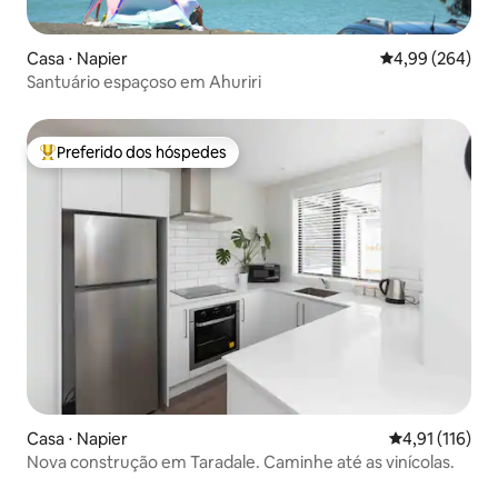
Casa ⋅ Napier
4,99 de uma ava
4,99 (264)
Santuário espaçoso em Ahuriri
Preferido dos hóspedes
Entre os melhores preferidos dos hóspedes
Casa ⋅ Napier
4,91 de uma av
4,91 (116)
Nova construção em Taradale. Caminhe até as vinícolas.