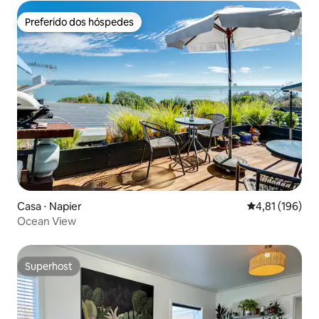
Preferido dos hóspedes
Preferido dos hóspedes
Casa ⋅ Napier
4,81 de uma av
4,81 (196)
Ocean View
Superhost
Superhost