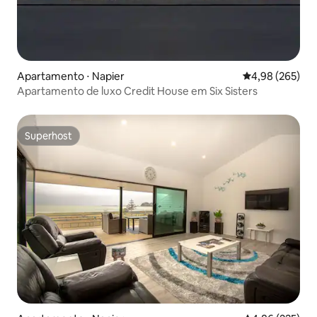
Apartamento ⋅ Napier
4,98 de uma ava
4,98 (265)
Apartamento de luxo Credit House em Six Sisters
Superhost
Superhost