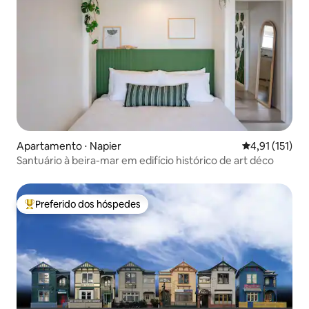
Apartamento ⋅ Napier
4,91 de uma av
4,91 (151)
Santuário à beira-mar em edifício histórico de art déco
Preferido dos hóspedes
Entre os melhores preferidos dos hóspedes