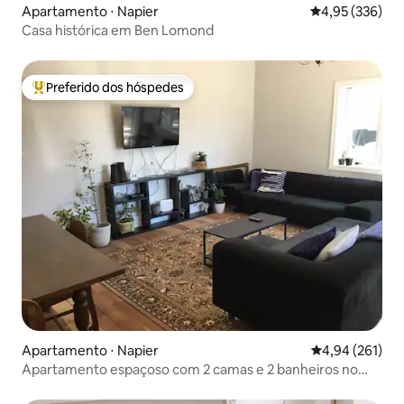
Apartamento ⋅ Napier
4,95 de uma av
4,95 (336)
Casa histórica em Ben Lomond
Preferido dos hóspedes
Entre os melhores preferidos dos hóspedes
Apartamento ⋅ Napier
4,94 de uma av
4,94 (261)
Apartamento espaçoso com 2 camas e 2 banheiros no
centro de Napier