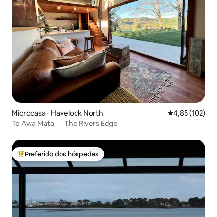
Microcasa ⋅ Havelock North
4,85 de uma av
4,85 (102)
Te Awa Mata — The Rivers Edge
Preferido dos hóspedes
Entre os melhores preferidos dos hóspedes