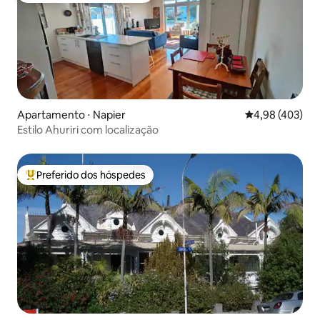
Apartamento ⋅ Napier
4,98 de uma av
4,98 (403)
Estilo Ahuriri com localização
Preferido dos hóspedes
Entre os melhores preferidos dos hóspedes