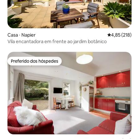
Casa ⋅ Napier
4,85 de uma av
4,85 (218)
Vila encantadora em frente ao jardim botânico
Preferido dos hóspedes
Preferido dos hóspedes