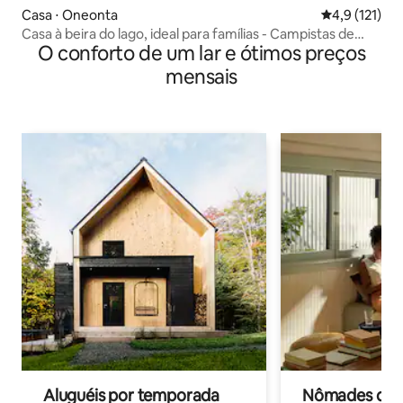
Casa ⋅ Oneonta
4,9 de uma av
4,9 (121)
Casa à beira do lago, ideal para famílias - Campistas de
O conforto de um lar e ótimos preços
beisebol!
mensais
Aluguéis por temporada
Nômades digit