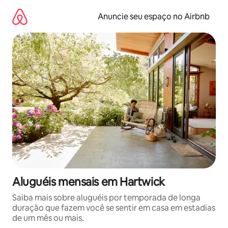
Pular
para
Anuncie seu espaço no Airbnb
o
conteúdo
Aluguéis mensais em Hartwick
Saiba mais sobre aluguéis por temporada de longa
duração que fazem você se sentir em casa em estadias
de um mês ou mais.