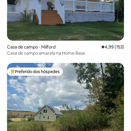
Casa de campo ⋅ Milford
4,99 de uma av
4,99 (153)
Casa de campo amarela na Home Base
Preferido dos hóspedes
Entre os melhores preferidos dos hóspedes