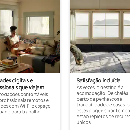
des digitais e
Satisfação incluída
ssionais que viajam
Às vezes, o destino é a
acomodação. De chalés
odações confortáveis
perto de penhascos à
profissionais remotos e
tranquilidade de casas-b
des com Wi-Fi e espaço
estes aluguéis por temp
ado para trabalho.
estão repletos de recurs
únicos.