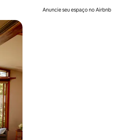
Anuncie seu espaço no Airbnb
 deslizando o dedo na tela.