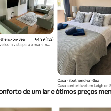
outhend-on-Sea
4,99 de uma avaliação média de 5, 132 avalia
4,99 (132)
ível com vista para o mar em
média de 5, 45 avaliações
-Sea
Casa ⋅ Southend-on-Sea
Casa confortável em Leigh on S
onforto de um lar e ótimos preços men
Estacionamento fora da rua