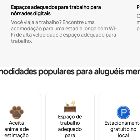
Espaços adequados para trabalho para
P
nômades digitais
O
Você viaja a trabalho? Encontre uma
m
acomodação para uma estadia longa com Wi-
p
Fi de alta velocidade e espaço adequado para
trabalho.
odidades populares para aluguéis men
Espaço de
Aceita
trabalho
Estacionament
animais de
adequado
gratuito no
estimação
para
local