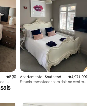
ções
5 de uma avaliação média de 5, 5 avaliações
5 (5)
Apartamento ⋅ Southend-o
4,97 de uma avaliação 
4,97 (199)
n-Sea
ea -
Estúdio encantador para dois no centro
sais
de Leigh on Sea