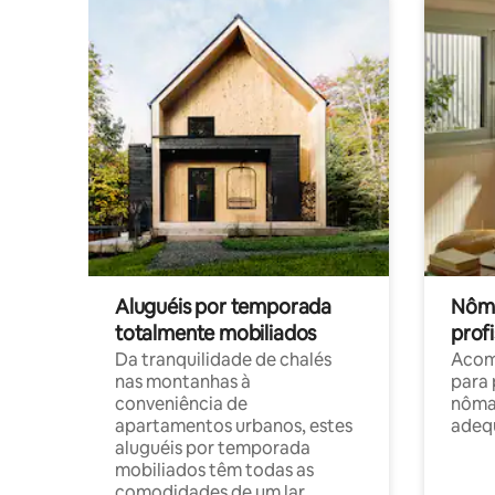
Aluguéis por temporada
Nôma
totalmente mobiliados
profi
Da tranquilidade de chalés
Acom
nas montanhas à
para 
conveniência de
nôma
apartamentos urbanos, estes
adequ
aluguéis por temporada
mobiliados têm todas as
comodidades de um lar.