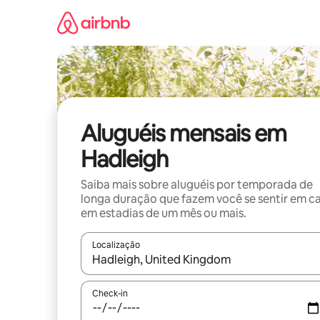
Pular
para
o
conteúdo
Aluguéis mensais em
Hadleigh
Saiba mais sobre aluguéis por temporada de
longa duração que fazem você se sentir em c
em estadias de um mês ou mais.
Localização
Quando os resultados estiverem disponíveis, expl
Check-in