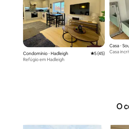
Casa ⋅ S
Casa incr
Condomínio ⋅ Hadleigh
5 de uma avaliação 
5 (45)
Leigh-on
Refúgio em Hadleigh
O c