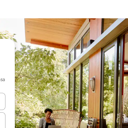
asa
ore-os usando as seta para cima e para baixo do teclado ou tocando e