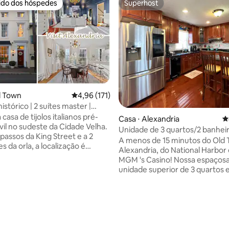
rido dos hóspedes
Superhost
 melhores preferidos dos hóspedes
Superhost
édia de 5, 208 avaliações
d Town
4,96 de uma avaliação média de 5, 171 avalia
4,96 (171)
histórico | 2 suítes master |
tiga
casa de tijolos italianos pré-
Casa ⋅ Alexandria
4
vil no sudeste da Cidade Velha.
Unidade de 3 quartos/2 banhei
passos da King Street e a 2
Alexandria que aceita animais 
A menos de 15 minutos do Old
s da orla, a localização é
estimação
Alexandria, do National Harbor
 Esta casa de 3 andares
MGM 's Casino! Nossa espaçosa casa de
ida nos anos 1800 serviu como
unidade superior de 3 quartos e
 boticário. Novas reformas
banheiros é perfeita para suas 
o máximo de luxo, arquitetura
família. Nossa casa está equip
com hospitalidade genuína e
todas as comodidades de que 
 senso de história e charme. 2
precisa, incluindo uma cozinha
ster TVs 4K de 65 polegadas
totalmente abastecida, camas
ming Internet de alta
confortáveis, deck ao ar livre 