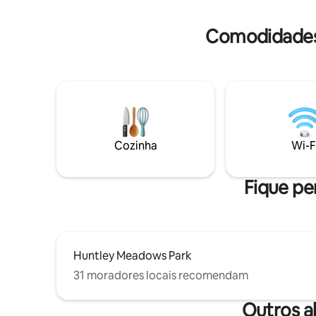
trabalhadores remotos. Colchão inflável
velocidad
adicional disponível mediante pedido.
Self chec
Comodidades
Animais de estimação bem comportados
lavar/sec
e treinados em casa são bem-vindos.
mediante 
Cozinha
Wi-F
Fique pe
Huntley Meadows Park
31 moradores locais recomendam
Outros a