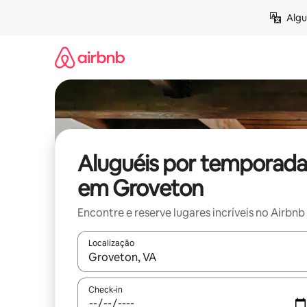
Pular
Algu
para
o
conteúdo
Aluguéis por temporada
em Groveton
Encontre e reserve lugares incríveis no Airbnb
Localização
Quando os resultados estiverem disponíveis, expl
Check-in