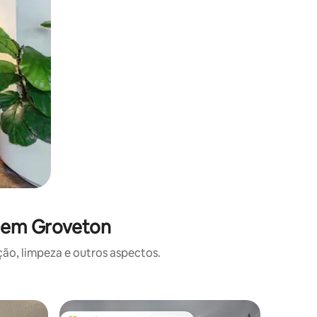
s em Groveton
o, limpeza e outros aspectos.
Apartame