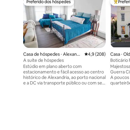
Preferido dos hóspedes
Prefe
Preferido dos hóspedes
Entre os
Casa de hóspedes ⋅ Alexandri
4,9 de uma avaliação m
4,9 (208)
Casa ⋅ Ol
a
A suíte de hóspedes
Boticário 
Cidade an
Estúdio em plano aberto com
Majestosa 
estacionamento e fácil acesso ao centro
Guerra Ci
histórico de Alexandria, ao porto nacional
A poucos 
e a DC via transporte público ou com seu
quarteirõe
próprio carro. Localizada em um bairro
imbatível!
tranquilo, a casa da suíte tem seu próprio
estabelec
deck ao ar livre com uma área de estar e
um antigo
jantar privativa. Dentro tem pouco mais
oferecem 
de 500 pés quadrados e tem um sofá
distinta 
grande, camas de solteiro e queen size,
verdadeiro
cozinha acoplada, banheiro completo
Suítes Ma
com banheira e mesa e cadeira para
com strea