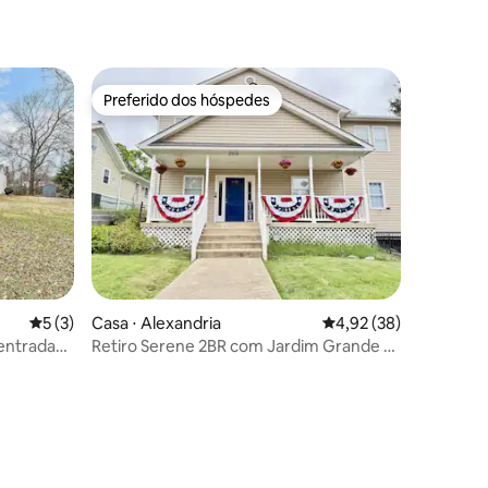
Preferido dos hóspedes
Preferido dos hóspedes
ções
5 de uma avaliação média de 5, 3 avaliações
5 (3)
Casa ⋅ Alexandria
4,92 de uma avaliação
4,92 (38)
entrada
Retiro Serene 2BR com Jardim Grande •
Minutos para DC