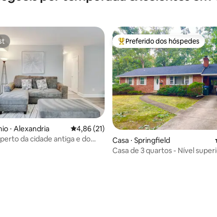
st
Preferido dos hóspedes
st
Entre os melhores preferidos d
o ⋅ Alexandria
4,86 de uma avaliação média de 5, 21 avalia
4,86 (21)
 perto da cidade antiga e do
Casa ⋅ Springfield
dade no primeiro andar
Casa de 3 quartos - Nível superi
Ninguém mais na casa