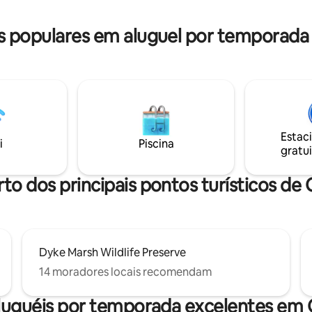
e Espaço de trabalho exclusivo
churrasqueira e assentos e quin
k-in 24 horas Máquina de
cercado para seus amigos pelu
 populares em aluguel por temporada
ar Estacionamento gratuito
brincarem. Estamos localizado
solicitação
bairro tranquilo e seguro. O po
ocupado pelo inquilino. Sem
comodidades compartilhadas, 
sem áreas comuns.
Estac
i
Piscina
gratui
rto dos principais pontos turísticos de
Dyke Marsh Wildlife Preserve
14 moradores locais recomendam
luguéis por temporada excelentes em