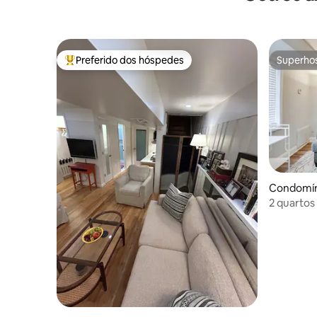
Preferido dos hóspedes
Superho
Entre os melhores preferidos dos hóspedes
Superho
Condomíni
2 quartos
MGM | Uni