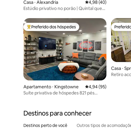
Casa ⋅ Alexandria
4,98 de uma avaliação 
4,98 (40)
Estúdio privativo no porão | Quintal que
aceita animais de estimação
Preferido dos hóspedes
Preferid
Entre os melhores preferidos dos hóspedes
Preferid
Casa ⋅ Spr
Retiro ac
cidade
Apartamento ⋅ Kingstowne
4,94 de uma avaliação 
4,94 (95)
Suíte privativa de hóspedes 821 pés
quadrados | Estacionamento gratuito na
garagem
Destinos para conhecer
Destinos perto de você
Outros tipos de acomodaçõ