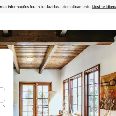
mas informações foram traduzidas automaticamente. 
Mostrar idioma
ore-os usando as seta para cima e para baixo do teclado ou tocando e