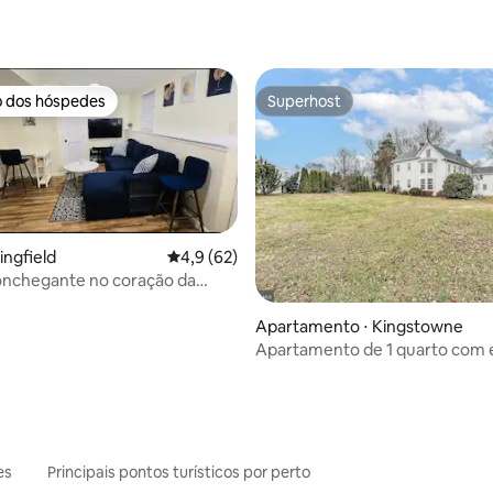
média de 5, 40 avaliações
o dos hóspedes
Superhost
o dos hóspedes
Superhost
ingfield
4,9 de uma avaliação média de 5, 62 avalia
4,9 (62)
onchegante no coração da
média de 5, 95 avaliações
Apartamento ⋅ Kingstowne
Apartamento de 1 quarto com 
separada
es
Principais pontos turísticos por perto