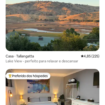
Casa ⋅ Tallangatta
4,85 de uma av
4,85 (225)
Lake View - perfeito para relaxar e descansar
Preferido dos hóspedes
Entre os melhores preferidos dos hóspedes