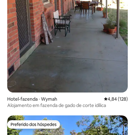
Hotel-fazenda ⋅ Wymah
4,84 de uma av
4,84 (128)
Alojamento em fazenda de gado de corte idílica
Preferido dos hóspedes
Preferido dos hóspedes