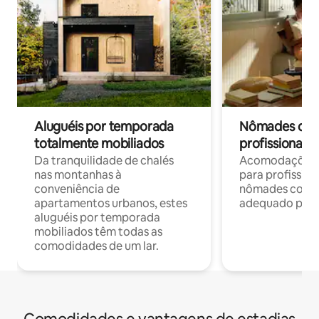
Aluguéis por temporada
Nômades digit
totalmente mobiliados
profissionais 
Da tranquilidade de chalés
Acomodações c
nas montanhas à
para profission
conveniência de
nômades com W
apartamentos urbanos, estes
adequado para 
aluguéis por temporada
mobiliados têm todas as
comodidades de um lar.