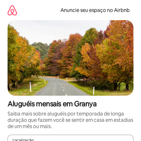
Pular
para
Anuncie seu espaço no Airbnb
o
conteúdo
Aluguéis mensais em Granya
Saiba mais sobre aluguéis por temporada de longa
duração que fazem você se sentir em casa em estadias
de um mês ou mais.
Localização