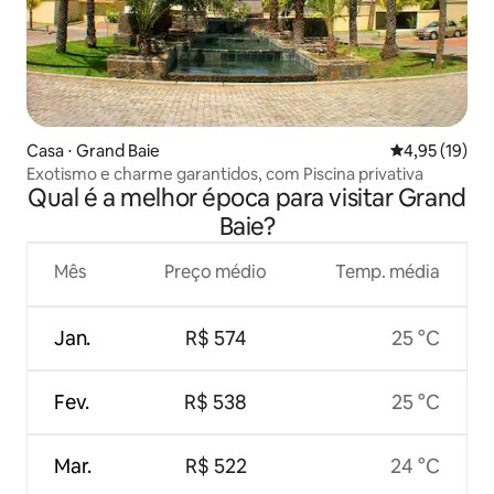
Casa ⋅ Grand Baie
4,95 de uma a
4,95 (19)
Exotismo e charme garantidos, com Piscina privativa
Qual é a melhor época para visitar Grand
Baie?
Mês
Preço médio
Temp. média
Jan.
R$ 574
25 °C
Fev.
R$ 538
25 °C
Mar.
R$ 522
24 °C