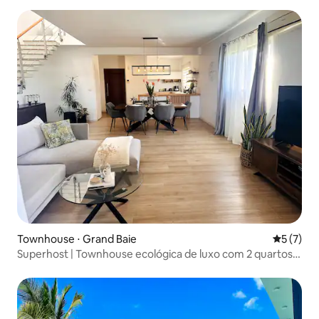
Townhouse ⋅ Grand Baie
5 de uma 
5 (7)
Superhost | Townhouse ecológica de luxo com 2 quartos |
Praia a 8 minutos