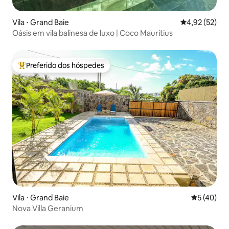
Vila ⋅ Grand Baie
4,92 de uma a
4,92 (52)
Oásis em vila balinesa de luxo | Coco Mauritius
Preferido dos hóspedes
Entre os melhores preferidos dos hóspedes
Vila ⋅ Grand Baie
5 de uma a
5 (40)
Nova Villa Geranium