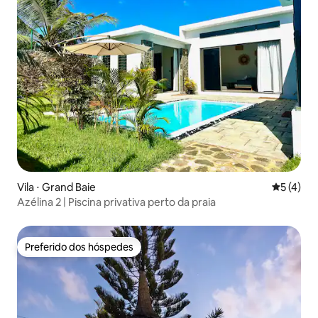
Vila ⋅ Grand Baie
5 de uma 
5 (4)
Azélina 2 | Piscina privativa perto da praia
Preferido dos hóspedes
Preferido dos hóspedes