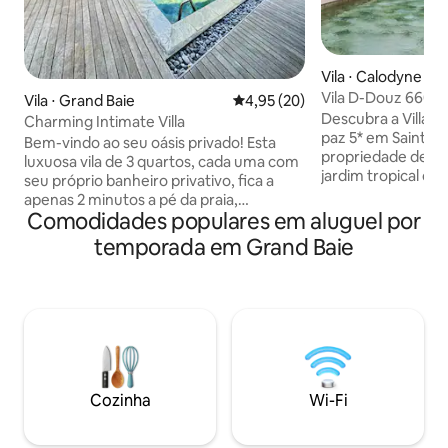
Vila ⋅ Calodyne
Vila D-Douz 660m2
Vila ⋅ Grand Baie
4,95 de uma avaliação média de
4,95 (20)
cercada e vista pa
Descubra a Villa 
Charming Intimate Villa
paz 5* em Saint Fran
Bem-vindo ao seu oásis privado! Esta
propriedade de 6
luxuosa vila de 3 quartos, cada uma com
jardim tropical de
seu próprio banheiro privativo, fica a
quartos com banhe
apenas 2 minutos a pé da praia,
vestiários. Desfrute de uma enorme
Comodidades populares em aluguel por
localizada em um complexo seguro e
piscina privada ce
privado com segurança 24 horas por dia,
temporada em Grand Baie
excepcionais para 
7 dias por semana. Relaxe à beira da sua
norte. Serviços de alta qualidade
piscina privada, rodeado por vegetação
incluídos: governa
exuberante e privacidade completa -
semana), cozinhei
sem vizinhos à vista. A cozinha
e mordomo (5 dias
totalmente equipada possui aparelhos
para compartilha
de alta qualidade, perfeitos para
inesquecíveis, rest
preparar refeições memoráveis. Ideal
minutos 3 CÃES 
para famílias ou grupos, esta vila oferece
Cozinha
Wi-Fi
ESTADIA (não nego
conforto e luxo em um ambiente sereno
e seguro