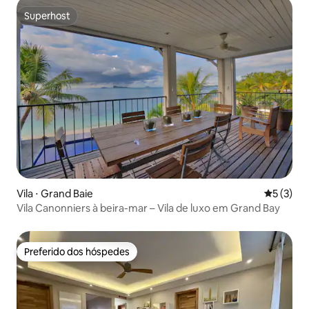
Superhost
Superhost
Vila ⋅ Grand Baie
5 de uma 
5 (3)
Vila Canonniers à beira-mar – Vila de luxo em Grand Bay
Preferido dos hóspedes
Preferido dos hóspedes