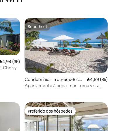
Superhost
Superhost
4,94 de uma avaliação média de 5, 35 avaliações
4,94 (35)
nt Choisy
Condomínio ⋅ Trou-aux-Biche
4,89 de uma avaliação
4,89 (35)
s
Apartamento à beira-mar - uma vista
ções
inesquecível
Preferido dos hóspedes
os hóspedes
Preferido dos hóspedes