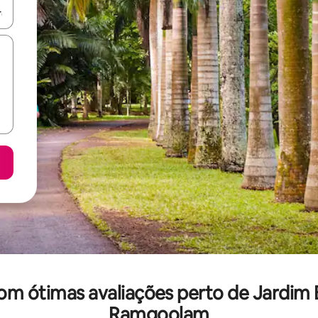
ore-os usando as seta para cima e para baixo do teclado ou tocando e
om ótimas avaliações perto de Jardim 
Ramgoolam