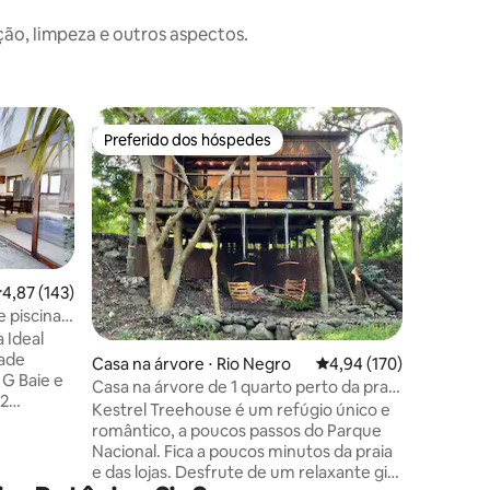
o, limpeza e outros aspectos.
Casa ⋅ G
Preferido dos hóspedes
Preferi
Preferido dos hóspedes
Preferi
Coração d
Piscina ·
Adornado
caminhe 
entre na 
mar. Apre
costeiros
da anima
,87 de uma avaliação média de 5, 143 avaliações
4,87 (143)
Encontre
e piscina -
e extensões d
ções
 Ideal
4 quarto
dade
Casa na árvore ⋅ Rio Negro
4,94 de uma avaliação 
4,94 (170)
manteve 
 G Baie e
Localiza
Casa na árvore de 1 quarto perto da praia
 2
praia, e
e do desfiladeiro.
Kestrel Treehouse é um refúgio único e
as comod
romântico, a poucos passos do Parque
 jardim
Aux Cann
Nacional. Fica a poucos minutos da praia
e das lojas. Desfrute de um relaxante gin
uito no