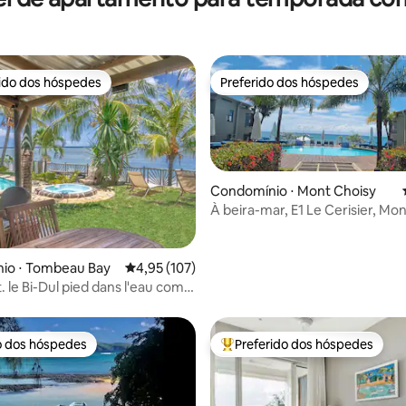
rido dos hóspedes
Preferido dos hóspedes
 melhores preferidos dos hóspedes
Preferido dos hóspedes
Condomínio ⋅ Mont Choisy
À beira-mar, E1 Le Cerisier, Mo
édia de 5, 130 avaliações
io ⋅ Tombeau Bay
4,95 de uma avaliação média de 5, 107 avalia
4,95 (107)
. le Bi-Dul pied dans l'eau com
o dos hóspedes
Preferido dos hóspedes
o dos hóspedes
Entre os melhores preferidos d