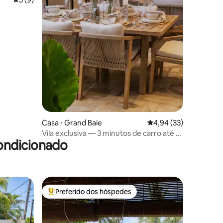
ções
Casa ⋅ Grand Baie
4,94 de uma avaliação
4,94 (33)
Vila exclusiva — 3 minutos de carro até a
ondicionado
praia
Preferido dos hóspedes
os hóspedes
Entre os melhores preferidos dos hóspedes