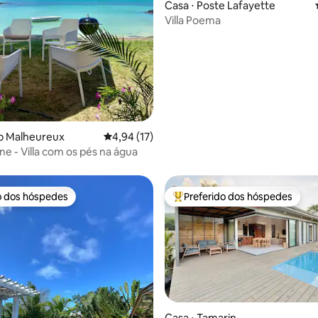
Casa ⋅ Poste Lafayette
Villa Poema
édia de 5, 129 avaliações
ap Malheureux
4,94 de uma avaliação média de 5, 17 avalia
4,94 (17)
ne - Villa com os pés na água
o dos hóspedes
Preferido dos hóspedes
o dos hóspedes
Entre os melhores preferidos d
Casa ⋅ Tamarin