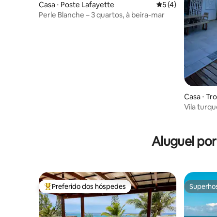
Casa ⋅ Poste Lafayette
5 de uma avaliação
5 (4)
Perle Blanche – 3 quartos, à beira-mar
Casa ⋅ Tr
Vila turq
Aluguel po
Preferido dos hóspedes
Superho
Entre os melhores preferidos dos hóspedes
Superho