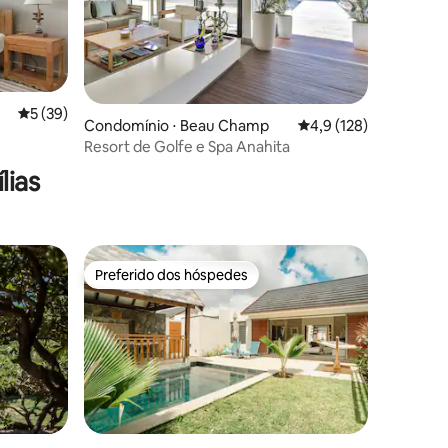
ções
5 de uma avaliação média de 5, 39 avaliações
5 (39)
Condomínio ⋅ Beau Champ
4,9 de uma avaliação 
4,9 (128)
Resort de Golfe e Spa Anahita
lias
Preferido dos hóspedes
Preferido dos hóspedes