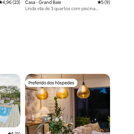
4,96 de uma avaliação média de 5, 23 avaliações
4,96 (23)
Casa ⋅ Grand Baie
5 de uma avaliaçã
5 (9)
Linda vila de 3 quartos com piscina
privativa
ções
Preferido dos hóspedes
os hóspedes
Preferido dos hóspedes
5 de uma avaliação média de 5, 9 avaliações
5 (9)