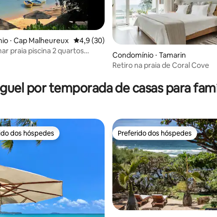
io ⋅ Cap Malheureux
4,9 de uma avaliação média de 5, 30 avalia
4,9 (30)
ar praia piscina 2 quartos
Condomínio ⋅ Tamarin
bertura
Retiro na praia de Coral Cove
média de 5, 59 avaliações
guel por temporada de casas para famí
rido dos hóspedes
Preferido dos hóspedes
 melhores preferidos dos hóspedes
Preferido dos hóspedes