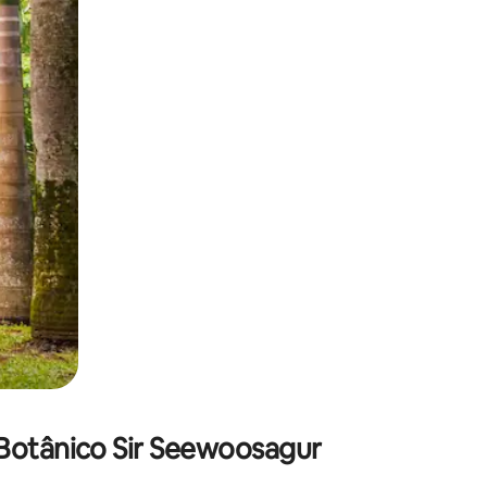
 deslizando o dedo na tela.
Botânico Sir Seewoosagur