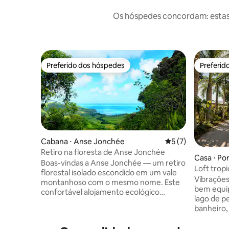
Os hóspedes concordam: estas
Preferido dos hóspedes
Preferid
Preferido dos hóspedes
Preferid
Cabana ⋅ Anse Jonchée
5 de uma avaliação
5 (7)
Retiro na floresta de Anse Jonchée
Casa ⋅ Por
Boas-vindas a Anse Jonchée — um retiro
Loft tropi
florestal isolado escondido em um vale
e jacuzzi
Vibrações
montanhoso com o mesmo nome. Este
bem equip
confortável alojamento ecológico
lago de p
autossuficiente foi criado para oferecer
banheiro, 
total privacidade e desconexão do
Acesso gra
mundo exterior. Não há televisão, nem
de design