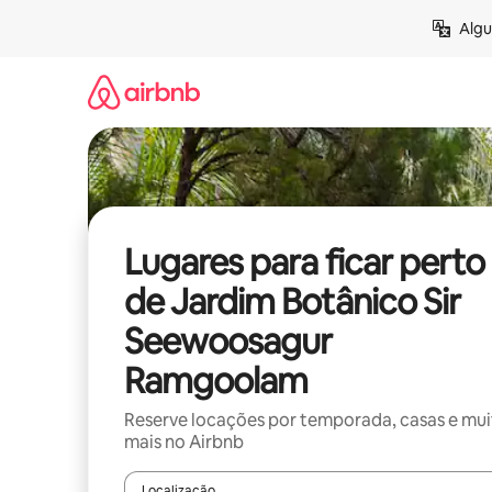
Pular
Algu
para
o
conteúdo
Lugares para ficar perto
de Jardim Botânico Sir
Seewoosagur
Ramgoolam
Reserve locações por temporada, casas e mu
mais no Airbnb
Localização