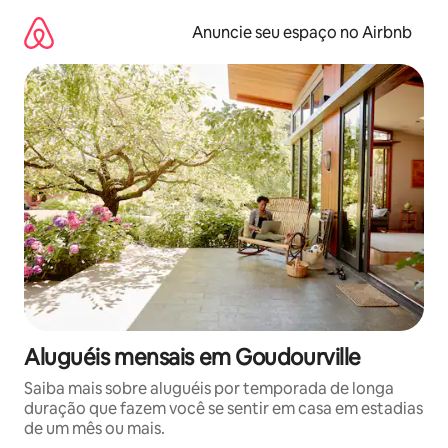
Pular
para
Anuncie seu espaço no Airbnb
o
conteúdo
Aluguéis mensais em Goudourville
Saiba mais sobre aluguéis por temporada de longa
duração que fazem você se sentir em casa em estadias
de um mês ou mais.