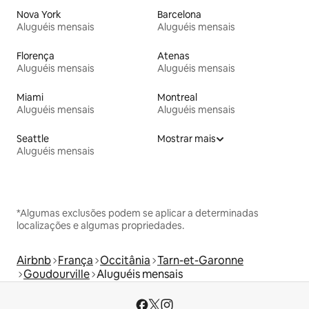
Nova York
Barcelona
Aluguéis mensais
Aluguéis mensais
Florença
Atenas
Aluguéis mensais
Aluguéis mensais
Miami
Montreal
Aluguéis mensais
Aluguéis mensais
Seattle
Mostrar mais
Aluguéis mensais
*Algumas exclusões podem se aplicar a determinadas
localizações e algumas propriedades.
Airbnb
França
Occitânia
Tarn-et-Garonne
Goudourville
Aluguéis mensais