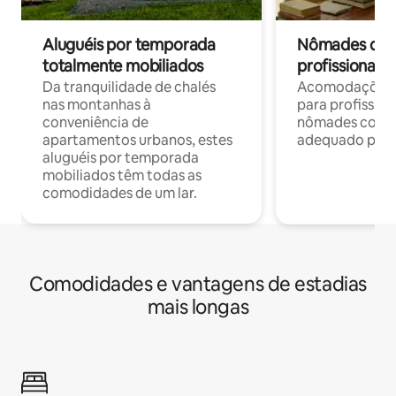
Aluguéis por temporada
Nômades digit
totalmente mobiliados
profissionais 
Da tranquilidade de chalés
Acomodações c
nas montanhas à
para profission
conveniência de
nômades com W
apartamentos urbanos, estes
adequado para 
aluguéis por temporada
mobiliados têm todas as
comodidades de um lar.
Comodidades e vantagens de estadias
mais longas