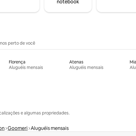
notebook
inos perto de você
Florença
Atenas
Mi
Aluguéis mensais
Aluguéis mensais
Alu
calizações e algumas propriedades.
on
Goomeri
Aluguéis mensais