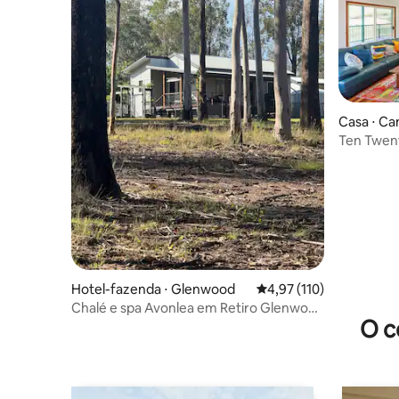
Casa ⋅ Ca
Ten Twent
com capac
Hotel-fazenda ⋅ Glenwood
4,97 de uma avaliação m
4,97 (110)
Chalé e spa Avonlea em Retiro Glenwood
O c
Cottages