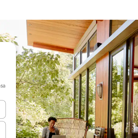
asa
ore-os usando as seta para cima e para baixo do teclado ou tocando e