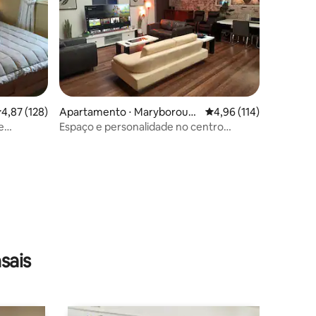
ções
,87 de uma avaliação média de 5, 128 avaliações
4,87 (128)
Apartamento ⋅ Maryboroug
4,96 de uma avaliação 
4,96 (114)
h
e
Espaço e personalidade no centro
histórico
sais