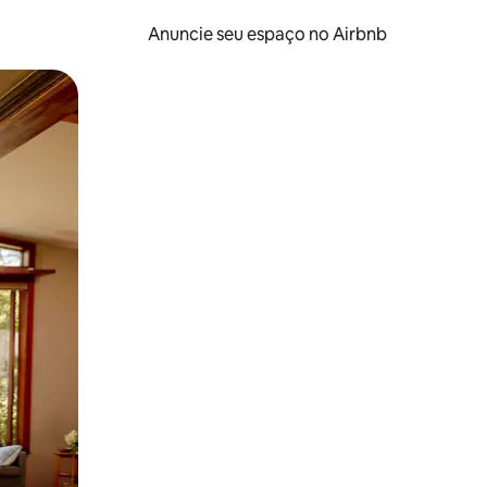
Anuncie seu espaço no Airbnb
 deslizando o dedo na tela.