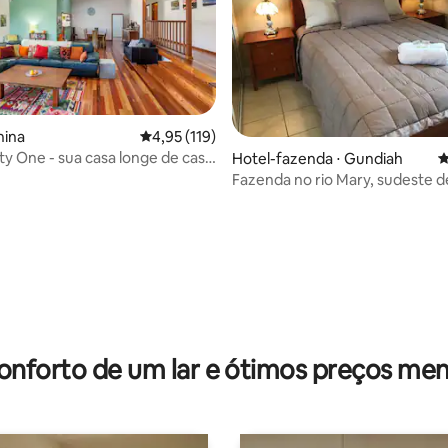
nina
4,95 de uma avaliação média de 5, 119 avalia
4,95 (119)
y One - sua casa longe de casa
Hotel-fazenda ⋅ Gundiah
4
idade para 10 pessoas
Fazenda no rio Mary, sudeste d
Queensland
édia de 5, 110 avaliações
onforto de um lar e ótimos preços men