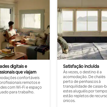
des digitais e
Satisfação incluída
ssionais que viajam
Às vezes, o destino é a
acomodação. De chalés
odações confortáveis
perto de penhascos à
profissionais remotos e
tranquilidade de casas-b
des com Wi-Fi e espaço
estes aluguéis por temp
ado para trabalho.
estão repletos de recurs
únicos.