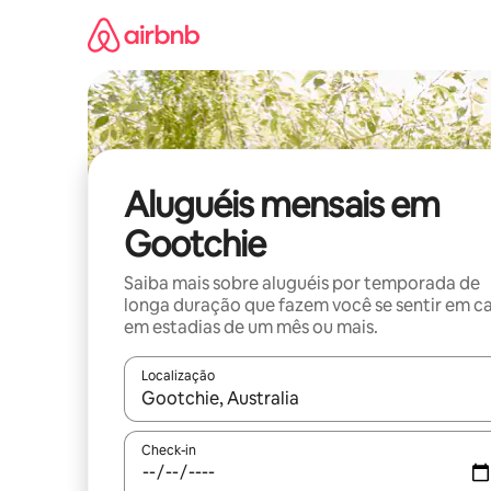
Pular
para
o
conteúdo
Aluguéis mensais em
Gootchie
Saiba mais sobre aluguéis por temporada de
longa duração que fazem você se sentir em c
em estadias de um mês ou mais.
Localização
Quando os resultados estiverem disponíveis, expl
Check-in