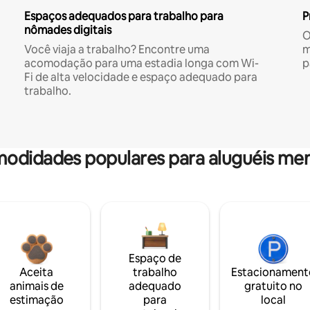
Espaços adequados para trabalho para
P
nômades digitais
O
Você viaja a trabalho? Encontre uma
m
acomodação para uma estadia longa com Wi-
p
Fi de alta velocidade e espaço adequado para
trabalho.
odidades populares para aluguéis men
Espaço de
Aceita
trabalho
Estacionament
animais de
adequado
gratuito no
estimação
para
local