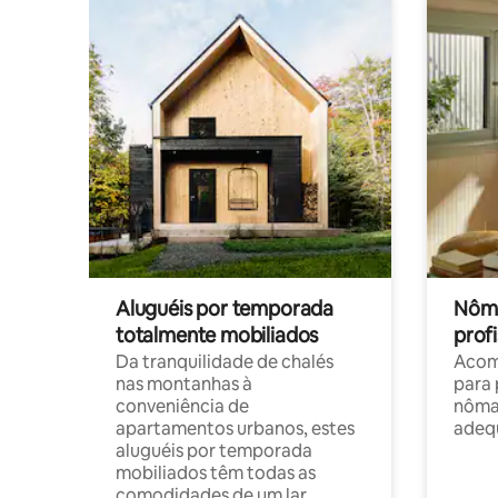
Aluguéis por temporada
Nôma
totalmente mobiliados
profi
Da tranquilidade de chalés
Acom
nas montanhas à
para 
conveniência de
nôma
apartamentos urbanos, estes
adequ
aluguéis por temporada
mobiliados têm todas as
comodidades de um lar.