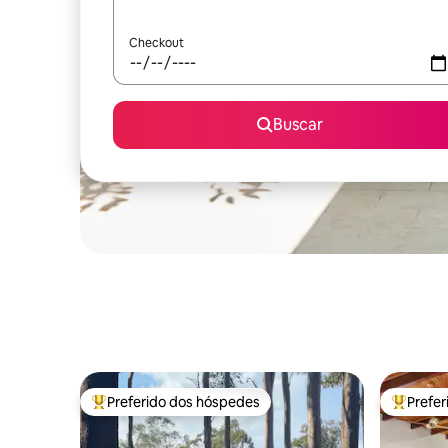
Checkout
Buscar
Preferido dos hóspedes
Prefe
Entre os melhores preferidos dos hóspedes
Entre os