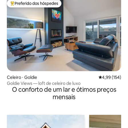
Preferido dos hóspedes
Entre os melhores preferidos dos hóspedes
Celeiro ⋅ Goldie
4,99 de uma av
4,99 (154)
Goldie Views — loft de celeiro de luxo
O conforto de um lar e ótimos preços
mensais