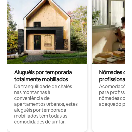
Aluguéis por temporada
Nômades digit
totalmente mobiliados
profissionais 
Da tranquilidade de chalés
Acomodações c
nas montanhas à
para profission
conveniência de
nômades com W
apartamentos urbanos, estes
adequado para 
aluguéis por temporada
mobiliados têm todas as
comodidades de um lar.