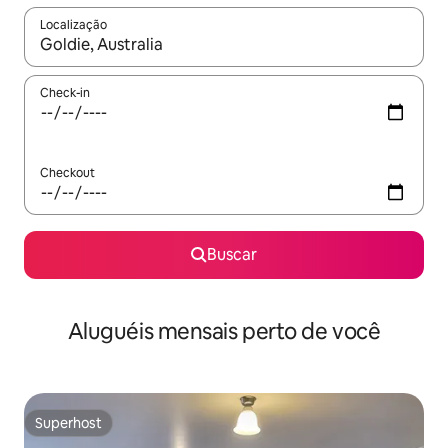
Localização
Quando os resultados estiverem disponíveis, explore-os usando
Check-in
Checkout
Buscar
Aluguéis mensais perto de você
Superhost
Superhost