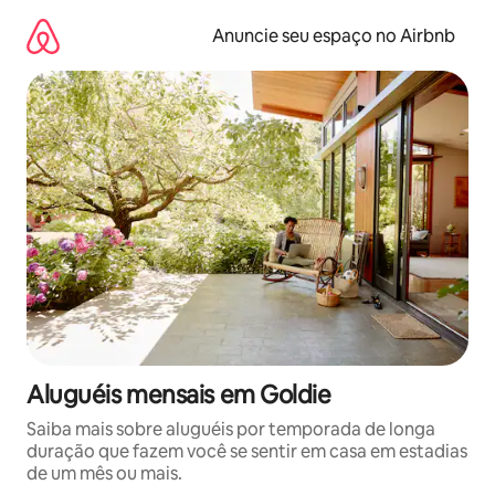
Pular
para
Anuncie seu espaço no Airbnb
o
conteúdo
Aluguéis mensais em Goldie
Saiba mais sobre aluguéis por temporada de longa
duração que fazem você se sentir em casa em estadias
de um mês ou mais.