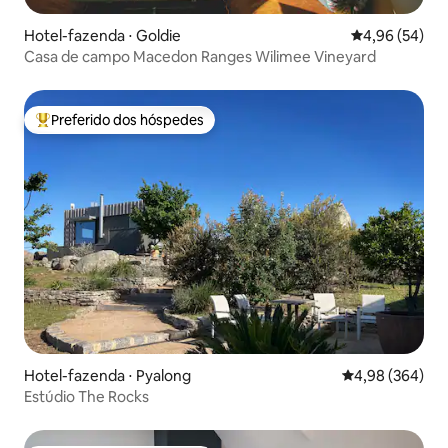
Hotel-fazenda ⋅ Goldie
4,96 de uma a
4,96 (54)
Casa de campo Macedon Ranges Wilimee Vineyard
Preferido dos hóspedes
Entre os melhores preferidos dos hóspedes
Hotel-fazenda ⋅ Pyalong
4,98 de uma ava
4,98 (364)
Estúdio The Rocks