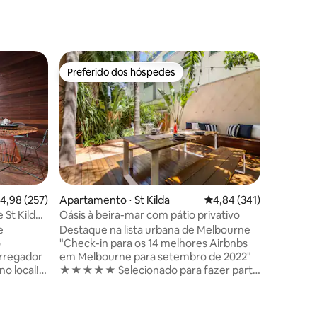
Hotel-fa
Preferido dos hóspedes
Preferi
os hóspedes
Preferido dos hóspedes
Preferi
th
Pine hill
Nossa pe
está sit
laticínio
independ
para 1, 2
equipame
disponív
está na p
,98 de uma avaliação média de 5, 257 avaliações
4,98 (257)
Apartamento ⋅ St Kilda
4,84 de uma avaliação 
4,84 (341)
estadual
 St Kilda
Oásis à beira-mar com pátio privativo
precisa 
e
Destaque na lista urbana de Melbourne
equipame
o
"Check-in para os 14 melhores Airbnbs
fornecido
em Melbourne para setembro de 2022"
você trag
no local!
★★★★★ Selecionado para fazer parte
na cidade
ento
do Programa Airbnb Plus exclusivo -
caminho.
acomodações verificadas quanto à
aquecedo
elas
qualidade, conforto e inspiração dos