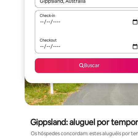
Quando os resultados estiverem disponíveis, expl
Check-in
Checkout
Buscar
Gippsland: aluguel por temp
Os hóspedes concordam: estes aluguéis por te