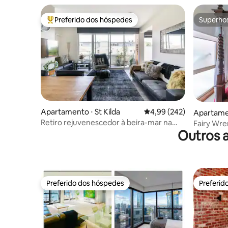
Preferido dos hóspedes
Superho
Entre os melhores preferidos dos hóspedes
Superho
Apartamento ⋅ St Kilda
4,99 de uma avaliação m
4,99 (242)
Apartamen
Retiro rejuvenescedor à beira-mar na
Fairy Wre
Outros 
vibrante St Kilda
até a cos
Preferido dos hóspedes
Preferid
Preferido dos hóspedes
Preferid