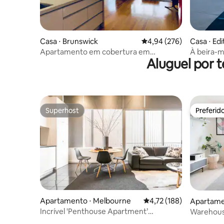
Casa ⋅ Brunswick
4,94 de uma avaliação m
4,94 (276)
Casa ⋅ Edi
Apartamento em cobertura em
À beira-m
Aluguel por 
Brunswick
à areia, v
Superhost
Preferid
Superhost
Preferid
Apartamento ⋅ Melbourne
4,72 de uma avaliação m
4,72 (188)
Apartamen
Incrível 'Penthouse Apartment’
Warehous
Melbourne CBD