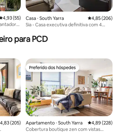
4,93 de uma avaliação média de 5, 55 avaliações
4,93 (55)
Casa ⋅ South Yarra
4,85 de uma avaliação m
4,85 (206)
cantador
Sia - Casa executiva definitiva com 4
ções
quartos e estacionamento
eiro para PCD
Preferido dos hóspedes
Preferido dos hóspedes
,83 de uma avaliação média de 5, 205 avaliações
4,83 (205)
Apartamento ⋅ South Yarra
4,89 de uma avaliação m
4,89 (228)
ções
Cobertura boutique zen com vistas
ininterruptas de 180 graus