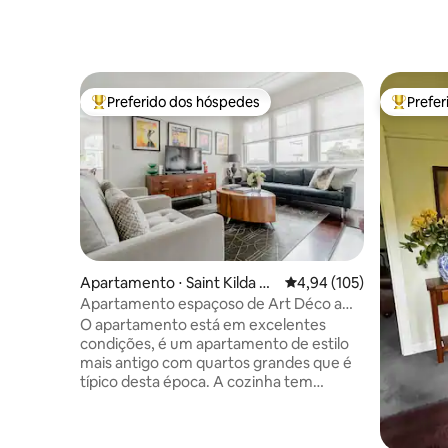
Preferido dos hóspedes
Prefe
Entre os melhores preferidos dos hóspedes
Entre os
Apartamento ⋅ Saint Kilda W
4,94 de uma avaliação m
4,94 (105)
est
Apartamento espaçoso de Art Déco a
poucos passos da praia
O apartamento está em excelentes
condições, é um apartamento de estilo
mais antigo com quartos grandes que é
típico desta época. A cozinha tem
eletrodomésticos Miele e todos os
equipamentos de cozinha essenciais. Há
uma lareira na sala de estar para os