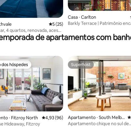
Casa ⋅ Carlton
Barkly Terrace | Patrimônio en
édia de 5, 276 avaliações
thvale
5 de uma avaliação média de 5, 25 avalia
5 (25)
de Carlton
ar, 4 quartos, renovada, acesso
temporada de apartamentos com banh
ista de 180° para a baía
o dos hóspedes
Superhost
o dos hóspedes
Superhost
édia de 5, 188 avaliações
Apartamento ⋅ South Melbo
4
to ⋅ Fitzroy North
4,93 de uma avaliação média de 5, 96 avalia
4,93 (96)
urne
Apartamento chique no sul de
e Hideaway, Fitzroy
Melbourne com pátio privativo