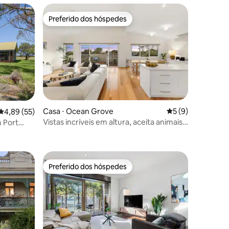
Preferido dos hóspedes
os hóspedes
Preferido dos hóspedes
ções
Casa ⋅ Ocean Grove
5 de uma avaliaçã
5 (9)
4,89 de uma avaliação média de 5, 55 avaliações
4,89 (55)
Vistas incríveis em altura, aceita animais
m Port
de estimação
Preferido dos hóspedes
Preferido dos hóspedes