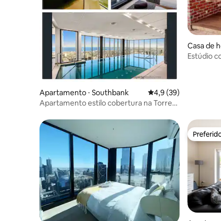
Casa de h
y
Estúdio c
Footscra
Apartamento ⋅ Southbank
4,9 de uma avaliação 
4,9 (39)
Apartamento estilo cobertura na Torre
Prima perto do cassino, MCEC
Preferid
Preferid