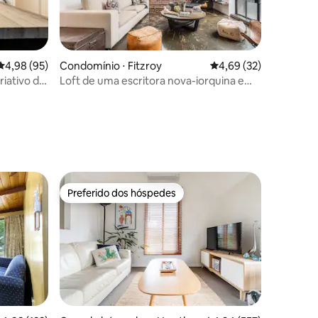
ções
4,98 de uma avaliação média de 5, 95 avaliações
4,98 (95)
Condomínio ⋅ Fitzroy
4,69 de uma avaliação
4,69 (32)
iativo de
Loft de uma escritora nova-iorquina em
 Street
Fitzroy
Preferido dos hóspedes
Preferido dos hóspedes