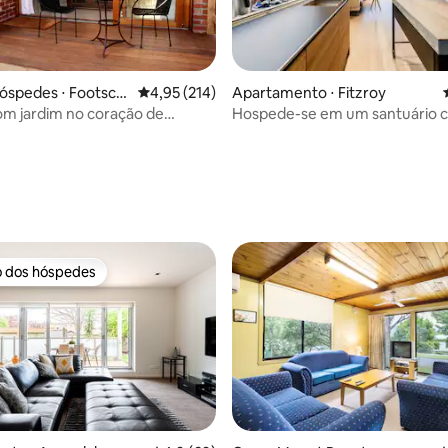
óspedes ⋅ Footscra
4,95 de uma avaliação média de 5, 214 avalia
4,95 (214)
Apartamento ⋅ Fitzroy
om jardim no coração de
Hospede-se em um santuário cr
y
Fitzroy no coração de Gertrude
Village
média de 5, 39 avaliações
o dos hóspedes
o dos hóspedes