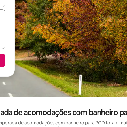
ore-os usando as seta para cima e para baixo do teclado ou tocando e
orada de acomodações com banheiro pa
mporada de acomodações com banheiro para PCD foram muito