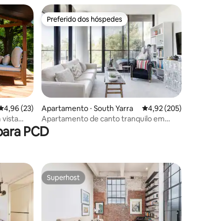
Preferido dos hóspedes
Preferido dos hóspedes
4,96 de uma avaliação média de 5, 23 avaliações
4,96 (23)
Apartamento ⋅ South Yarra
4,92 de uma avaliação 
4,92 (205)
ções
vista
Apartamento de canto tranquilo em
para PCD
es
South Yarra
Superhost
Superhost