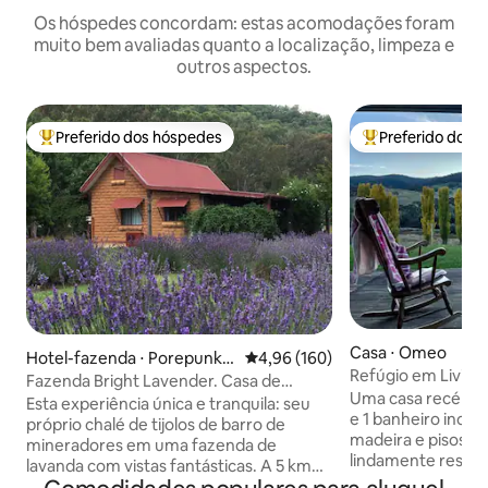
Os hóspedes concordam: estas acomodações foram
muito bem avaliadas quanto a localização, limpeza e
outros aspectos.
Preferido dos hóspedes
Preferido dos 
Entre os melhores preferidos dos hóspedes
Entre os melhore
Casa ⋅ Omeo
Hotel-fazenda ⋅ Porepunka
4,96 de uma avaliação média de 
4,96 (160)
Refúgio em Livin
h
Fazenda Bright Lavender. Casa de
Uma casa recém-r
campo de tijolos de barro dos mineiros 1
Esta experiência única e tranquila: seu
e 1 banheiro inclui
próprio chalé de tijolos de barro de
madeira e pisos d
mineradores em uma fazenda de
lindamente resta
lavanda com vistas fantásticas. A 5 km
complementam a n
de Bright. Também nas proximidades, há