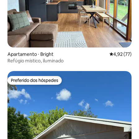
Apartamento ⋅ Bright
4,92 de uma a
4,92 (77)
Refúgio místico, iluminado
Preferido dos hóspedes
Preferido dos hóspedes