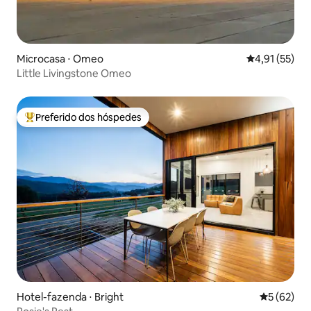
Microcasa ⋅ Omeo
4,91 de uma a
4,91 (55)
Little Livingstone Omeo
Preferido dos hóspedes
Entre os melhores preferidos dos hóspedes
Hotel-fazenda ⋅ Bright
5 de uma a
5 (62)