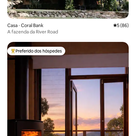
Casa ⋅ Coral Bank
5 de uma a
5 (86)
A fazenda da River Road
Preferido dos hóspedes
Entre os melhores preferidos dos hóspedes