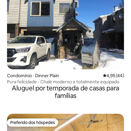
Condomínio ⋅ Dinner Plain
4,95 de uma a
4,95 (44)
Pura felicidade - Chalé moderno e totalmente equipado
Aluguel por temporada de casas para
famílias
Preferido dos hóspedes
Preferido dos hóspedes