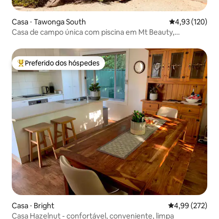
Casa ⋅ Tawonga South
4,93 de uma av
4,93 (120)
Casa de campo única com piscina em Mt Beauty,
Bright&Falls
Preferido dos hóspedes
Entre os melhores preferidos dos hóspedes
Casa ⋅ Bright
4,99 de uma av
4,99 (272)
Casa Hazelnut - confortável, conveniente, limpa