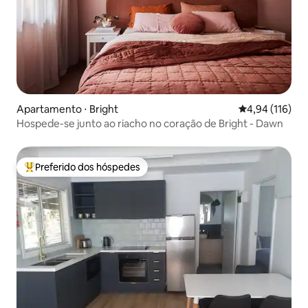
Apartamento ⋅ Bright
4,94 de uma av
4,94 (116)
Hospede-se junto ao riacho no coração de Bright - Dawn
Preferido dos hóspedes
Entre os melhores preferidos dos hóspedes