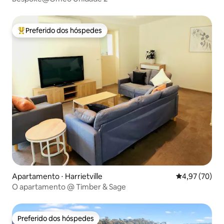
Preferido dos hóspedes
Entre os melhores preferidos dos hóspedes
Apartamento ⋅ Harrietville
4,97 de uma a
4,97 (70)
O apartamento @ Timber & Sage
Preferido dos hóspedes
Preferido dos hóspedes