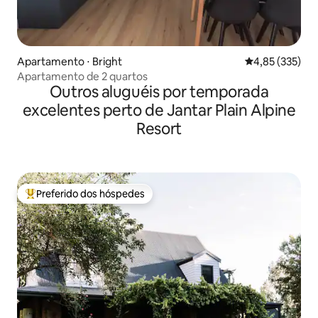
Apartamento ⋅ Bright
4,85 de uma av
4,85 (335)
Apartamento de 2 quartos
Outros aluguéis por temporada
excelentes perto de Jantar Plain Alpine
Resort
Preferido dos hóspedes
Entre os melhores preferidos dos hóspedes