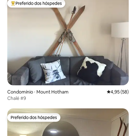
Preferido dos hóspedes
Entre os melhores preferidos dos hóspedes
Condomínio ⋅ Mount Hotham
4,95 de uma a
4,95 (58)
Chalé #9
Preferido dos hóspedes
Preferido dos hóspedes