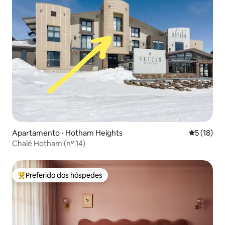
Apartamento ⋅ Hotham Heights
5 de uma a
5 (18)
Chalé Hotham (nº 14)
Preferido dos hóspedes
Entre os melhores preferidos dos hóspedes