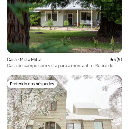
Casa ⋅ Mitta Mitta
5 de uma 
5 (9)
Casa de campo com vista para a montanha - Retiro de
luxo no campo
Preferido dos hóspedes
Preferido dos hóspedes