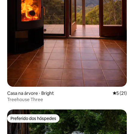
Casa na árvore ⋅ Bright
5 de uma a
5 (21)
Treehouse Three
Preferido dos hóspedes
Preferido dos hóspedes