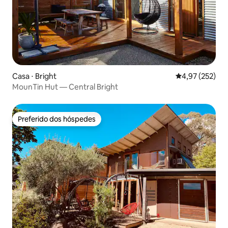
Casa ⋅ Bright
4,97 de uma av
4,97 (252)
MounTin Hut — Central Bright
Preferido dos hóspedes
Preferido dos hóspedes