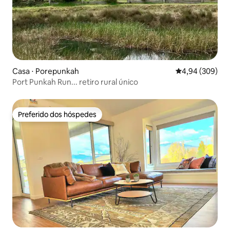
Casa ⋅ Porepunkah
4,94 de uma ava
4,94 (309)
Port Punkah Run... retiro rural único
Preferido dos hóspedes
Preferido dos hóspedes