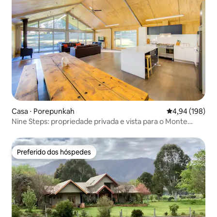
Casa ⋅ Porepunkah
4,94 de uma av
4,94 (198)
Nine Steps: propriedade privada e vista para o Monte
Buffalo
Preferido dos hóspedes
Preferido dos hóspedes