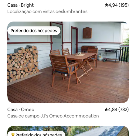
Casa ⋅ Bright
4,94 de uma av
4,94 (195)
Localização com vistas deslumbrantes
Preferido dos hóspedes
Preferido dos hóspedes
Casa ⋅ Omeo
4,84 de uma av
4,84 (732)
Casa de campo JJ's Omeo Accommodation
Preferido dos hóspedes