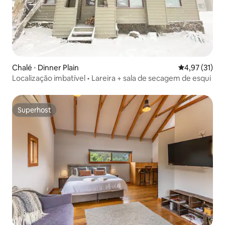
Chalé ⋅ Dinner Plain
4,97 de uma a
4,97 (31)
Localização imbatível • Lareira + sala de secagem de esqui
Superhost
Superhost