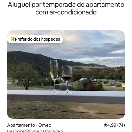
Aluguel por temporada de apartamento
com ar-condicionado
Preferido dos hóspedes
Entre os melhores preferidos dos hóspedes
Apartamento ⋅ Omeo
4,99 de uma a
4,99 (74)
Bespoke@Omeo Unidade 2