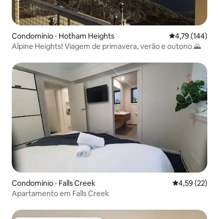
Condomínio ⋅ Hotham Heights
4,79 de uma av
4,79 (144)
Alpine Heights! Viagem de primavera, verão e outono 🌄
Condomínio ⋅ Falls Creek
4,59 de uma a
4,59 (22)
Apartamento em Falls Creek