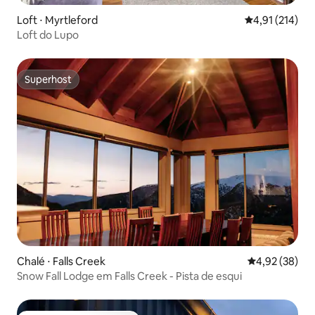
Loft ⋅ Myrtleford
4,91 de uma av
4,91 (214)
Loft do Lupo
Superhost
Superhost
Chalé ⋅ Falls Creek
4,92 de uma a
4,92 (38)
Snow Fall Lodge em Falls Creek - Pista de esqui