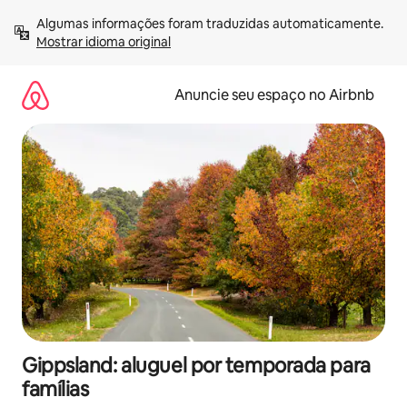
Pular
Algumas informações foram traduzidas automaticamente. 
para
Mostrar idioma original
o
conteúdo
Anuncie seu espaço no Airbnb
Gippsland: aluguel por temporada para
famílias