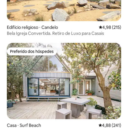
Edifício religioso ⋅ Candelo
4,98 de uma av
4,98 (215)
Bela Igreja Convertida. Retiro de Luxo para Casais
Preferido dos hóspedes
Preferido dos hóspedes
Casa ⋅ Surf Beach
4,88 de uma av
4,88 (241)