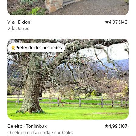
Vila ⋅ Eildon
4,97 de uma av
4,97 (143)
Villa Jones
Preferido dos hóspedes
Entre os melhores preferidos dos hóspedes
Celeiro ⋅ Tonimbuk
4,99 de uma av
4,99 (107)
O celeiro na fazenda Four Oaks