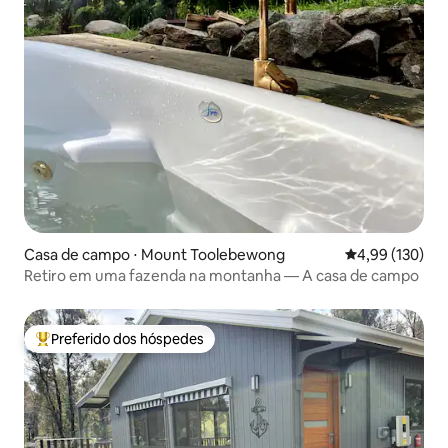
Casa de campo ⋅ Mount Toolebewong
4,99 de uma av
4,99 (130)
Retiro em uma fazenda na montanha — A casa de campo
Preferido dos hóspedes
Entre os melhores preferidos dos hóspedes