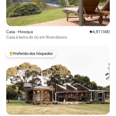
Casa ⋅ Howqua
4,97 de uma av
4,97 (148)
Casa à beira do rio em Riverdowns
Preferido dos hóspedes
Entre os melhores preferidos dos hóspedes