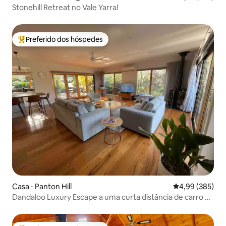
Stonehill Retreat no Vale Yarra!
Preferido dos hóspedes
Entre os melhores preferidos dos hóspedes
Casa ⋅ Panton Hill
4,99 de uma ava
4,99 (385)
Dandaloo Luxury Escape a uma curta distância de carro de
Yarra Valley