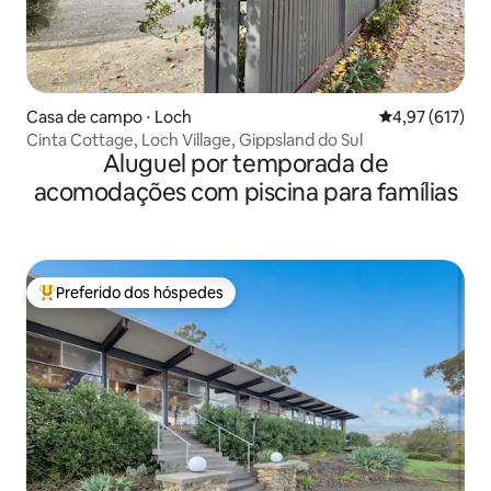
Casa de campo ⋅ Loch
4,97 de uma av
4,97 (617)
Cinta Cottage, Loch Village, Gippsland do Sul
Aluguel por temporada de
acomodações com piscina para famílias
Preferido dos hóspedes
Entre os melhores preferidos dos hóspedes