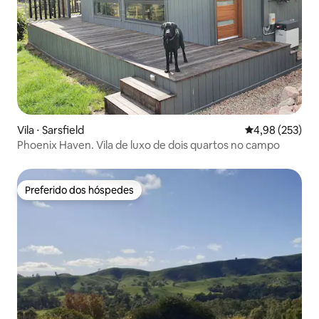
Vila ⋅ Sarsfield
4,98 de uma av
4,98 (253)
Phoenix Haven. Vila de luxo de dois quartos no campo
Preferido dos hóspedes
Preferido dos hóspedes