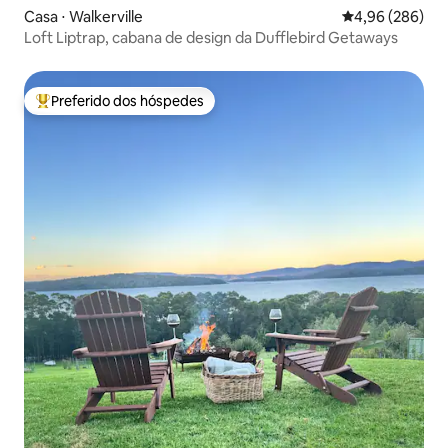
Casa ⋅ Walkerville
4,96 de uma ava
4,96 (286)
Loft Liptrap, cabana de design da Dufflebird Getaways
Preferido dos hóspedes
Entre os melhores preferidos dos hóspedes