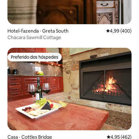
Hotel-fazenda ⋅ Greta South
4,99 de uma ava
4,99 (400)
Chácara Sawmill Cottage
Preferido dos hóspedes
Preferido dos hóspedes
Casa ⋅ Cottles Bridge
4,95 de uma av
4,95 (462)