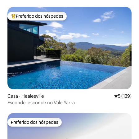
Preferido dos hóspedes
Entre os melhores preferidos dos hóspedes
Casa ⋅ Healesville
5 de uma av
5 (139)
Esconde-esconde no Vale Yarra
Preferido dos hóspedes
Preferido dos hóspedes