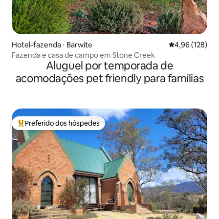
Hotel-fazenda ⋅ Barwite
4,96 de uma av
4,96 (128)
Fazenda e casa de campo em Stone Creek
Aluguel por temporada de
acomodações pet friendly para famílias
Preferido dos hóspedes
Entre os melhores preferidos dos hóspedes