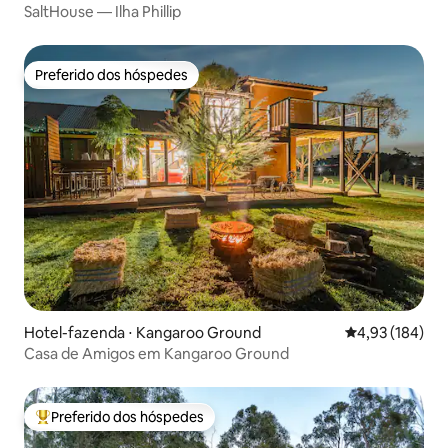
SaltHouse — Ilha Phillip
Preferido dos hóspedes
Preferido dos hóspedes
Hotel-fazenda ⋅ Kangaroo Ground
4,93 de uma av
4,93 (184)
Casa de Amigos em Kangaroo Ground
Preferido dos hóspedes
Entre os melhores preferidos dos hóspedes