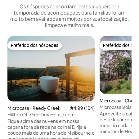
Os hóspedes concordam: estes aluguéis por
temporada de acomodações para famílias foram
muito bem avaliados em muitos por sua localização,
limpeza e muito mais.
Preferido dos hóspedes
Preferido dos hó
Preferido dos hóspedes
Preferido dos hó
Microcasa ⋅ Chum
Microcasa isolada
Microcasa ⋅ Reedy Creek
4,99 de uma avaliação média de 
4,99 (104)
com banheira no 
Aproveite a pais
Hilltop Off Grid Tiny House com
deste lugar român
banheiro ao ar livre
Fique acima das nuvens em nossa
meio do nada, mas 
cabana fora da rede na colina! Dirija a
minutos de Healesville. Cerc
pouco mais de uma hora de Melbourne e
natureza, nossa p
você encontrará nossa microcasa