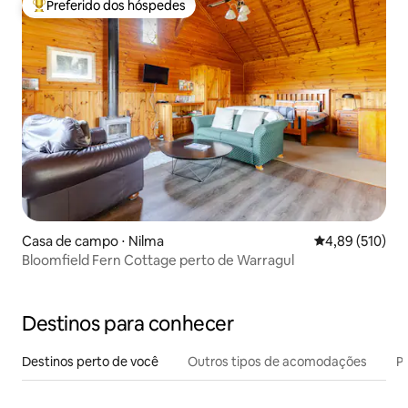
Preferido dos hóspedes
Entre os melhores preferidos dos hóspedes
Casa de campo ⋅ Nilma
4,89 de uma av
4,89 (510)
Bloomfield Fern Cottage perto de Warragul
Destinos para conhecer
Destinos perto de você
Outros tipos de acomodações
Pr