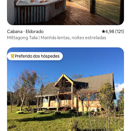
Cabana ⋅ Eldorado
4,98 de uma av
4,98 (121)
Mittagong Talia | Manhãs lentas, noites estreladas
Preferido dos hóspedes
Entre os melhores preferidos dos hóspedes