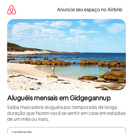
Pular
para
Anuncie seu espaço no Airbnb
o
conteúdo
Aluguéis mensais em Gidgegannup
Saiba mais sobre aluguéis por temporada de longa
duração que fazem você se sentir em casa em estadias
de um mês ou mais.
Localização