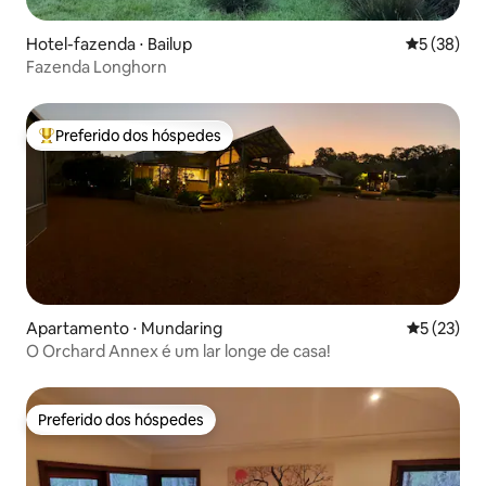
Hotel-fazenda ⋅ Bailup
5 de uma a
5 (38)
Fazenda Longhorn
Preferido dos hóspedes
Entre os melhores preferidos dos hóspedes
Apartamento ⋅ Mundaring
5 de uma a
5 (23)
O Orchard Annex é um lar longe de casa!
Preferido dos hóspedes
Preferido dos hóspedes