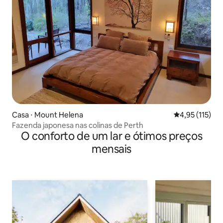
Casa ⋅ Mount Helena
4,95 de uma av
4,95 (115)
Fazenda japonesa nas colinas de Perth
O conforto de um lar e ótimos preços
mensais