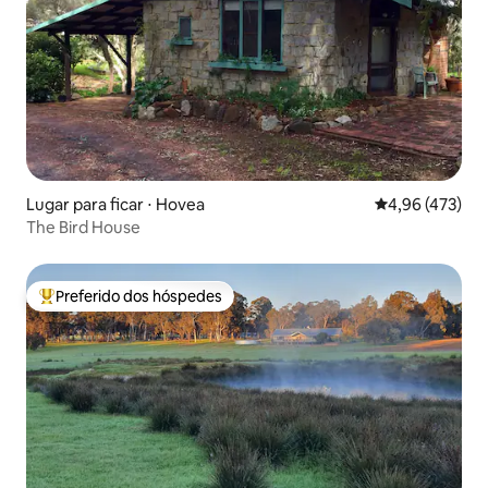
Lugar para ficar ⋅ Hovea
4,96 de uma av
4,96 (473)
The Bird House
Preferido dos hóspedes
Entre os melhores preferidos dos hóspedes