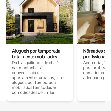
Aluguéis por temporada
Nômades digit
totalmente mobiliados
profissionais 
Da tranquilidade de chalés
Acomodações c
nas montanhas à
para profission
conveniência de
nômades com W
apartamentos urbanos, estes
adequado para 
aluguéis por temporada
mobiliados têm todas as
comodidades de um lar.