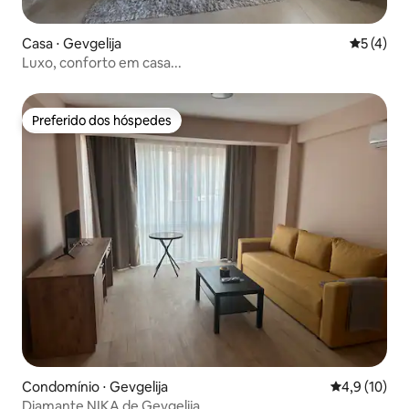
Casa ⋅ Gevgelija
5 de uma 
5 (4)
Luxo, conforto em casa...
Preferido dos hóspedes
Preferido dos hóspedes
Condomínio ⋅ Gevgelija
4,9 de uma a
4,9 (10)
Diamante NIKA de Gevgelija