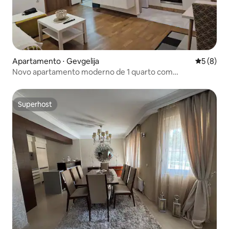
Apartamento ⋅ Gevgelija
5 de uma 
5 (8)
Novo apartamento moderno de 1 quarto com
estacionamento gratuito
Superhost
Superhost