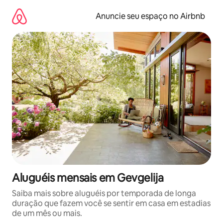
Pular
para
Anuncie seu espaço no Airbnb
o
conteúdo
Aluguéis mensais em Gevgelija
Saiba mais sobre aluguéis por temporada de longa
duração que fazem você se sentir em casa em estadias
de um mês ou mais.