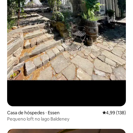
Casa de hóspedes ⋅ Essen
4,99 de uma av
4,99 (138)
Pequeno loft no lago Baldeney