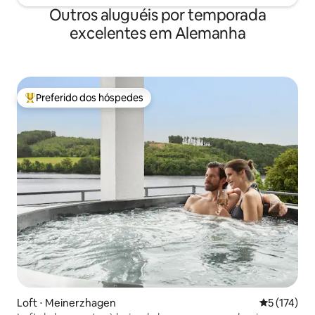
Outros aluguéis por temporada
excelentes em Alemanha
Preferido dos hóspedes
Entre os melhores preferidos dos hóspedes
Loft ⋅ Meinerzhagen
5 de uma av
5 (174)