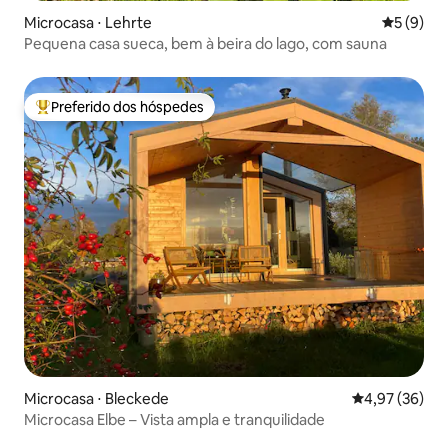
Microcasa ⋅ Lehrte
5 de uma 
5 (9)
Pequena casa sueca, bem à beira do lago, com sauna
Preferido dos hóspedes
Entre os melhores preferidos dos hóspedes
Microcasa ⋅ Bleckede
4,97 de uma a
4,97 (36)
Microcasa Elbe – Vista ampla e tranquilidade