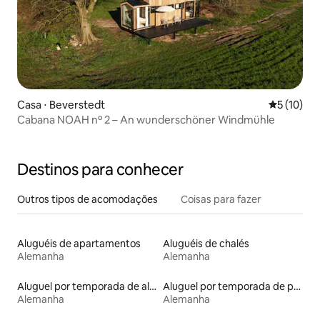
Casa ⋅ Beverstedt
5 de uma a
5 (10)
Cabana NOAH nº 2 – An wunderschöner Windmühle
Destinos para conhecer
Outros tipos de acomodações
Coisas para fazer
Aluguéis de apartamentos
Aluguéis de chalés
Alemanha
Alemanha
Aluguel por temporada de alojamentos ecológicos
Aluguel por temporada de pensões coreanas
Alemanha
Alemanha