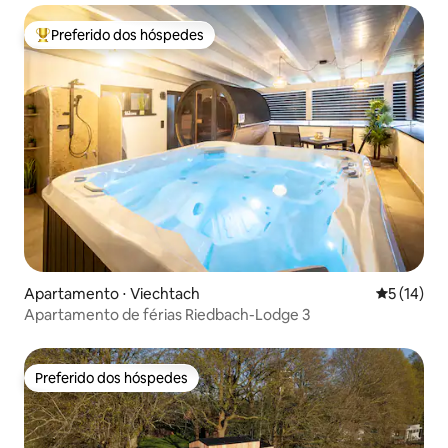
Preferido dos hóspedes
Entre os melhores preferidos dos hóspedes
Apartamento ⋅ Viechtach
5 de uma a
5 (14)
Apartamento de férias Riedbach-Lodge 3
Preferido dos hóspedes
Preferido dos hóspedes