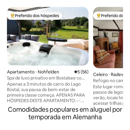
Preferido dos hóspedes
Preferido dos 
Entre os melhores preferidos dos hóspedes
Entre os melhore
Apartamento ⋅ Nohfelden
5 de uma avaliação média de
5 (56)
Celeiro ⋅ Radevo
Spa de luxo privativo em Bostalsee com
Refúgio no campo 
sauna e banheira de hidromassagem
Apenas a 3 minutos de carro do Lago
banheira de gelo
Este lugar românti
Bostal, sua pausa de bem-estar de
passos de lagos c
primeira classe começa. APENAS PARA
verão, locais hist
HÓSPEDES DESTE APARTAMENTO: ✅
acessar trilhas p
Banheira de hidromassagem — pré-
Comodidades populares em aluguel por
e mountain bike b
aquecida e coberta ✅ Sauna externa
enquanto a propri
temporada em Alemanha
com janela panorâmica ✅ Sauna interna
uma história que i
com forno de sauna e radiadores
descoberta por co
infravermelhos ✅ Banheira de design ✅