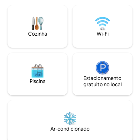
a atmosfera rústi
Varanda com vista para o campo ✅
mergulhe na natur
Camas confortáveis ✅ Cozinha
relaxe e deixe su
totalmente equipada ✅ Aquecimento
na sauna ao ar liv
por piso radiante Terraço ✅ grande com
querido - esta pro
móveis de lounge ✅ Pérgula com luz LED
para uma escapade
Cozinha
Wi-Fi
e ripas ajustáveis Espaçoso, moderno e
reconectar e recar
ideal para todos aqueles que procuram
bem-estar e relaxamento.
Estacionamento
Piscina
gratuito no local
Ar-condicionado