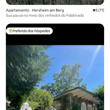
Apartamento ⋅ Herxheim am Berg
5 de uma a
5 (71)
Sua pausa no meio dos vinhedos do Palatinado
Preferido dos hóspedes
Entre os melhores preferidos dos hóspedes