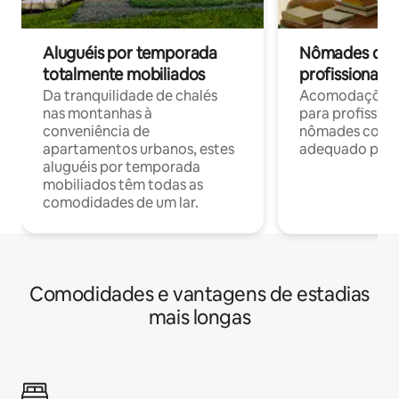
Aluguéis por temporada
Nômades digit
totalmente mobiliados
profissionais 
Da tranquilidade de chalés
Acomodações c
nas montanhas à
para profission
conveniência de
nômades com W
apartamentos urbanos, estes
adequado para 
aluguéis por temporada
mobiliados têm todas as
comodidades de um lar.
Comodidades e vantagens de estadias
mais longas