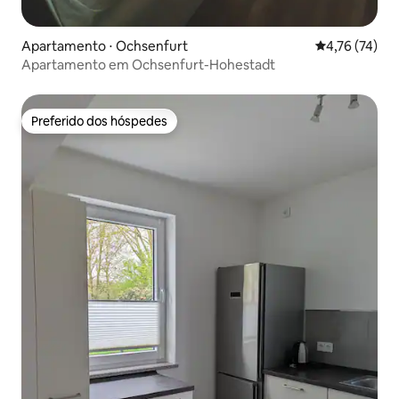
Apartamento ⋅ Ochsenfurt
4,76 de uma a
4,76 (74)
Apartamento em Ochsenfurt-Hohestadt
Preferido dos hóspedes
Preferido dos hóspedes