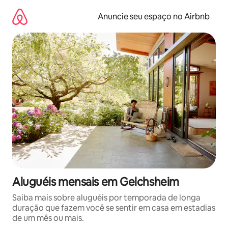
Pular
para
Anuncie seu espaço no Airbnb
o
conteúdo
Aluguéis mensais em Gelchsheim
Saiba mais sobre aluguéis por temporada de longa
duração que fazem você se sentir em casa em estadias
de um mês ou mais.