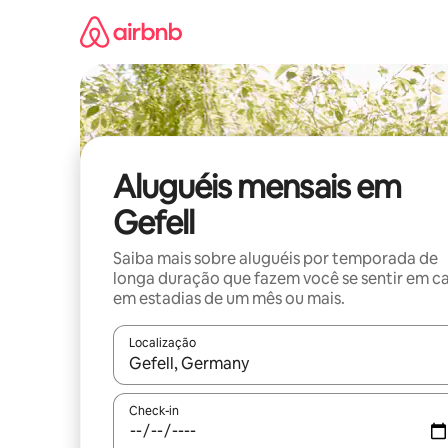
Pular
para
o
conteúdo
Aluguéis mensais em
Gefell
Saiba mais sobre aluguéis por temporada de
longa duração que fazem você se sentir em c
em estadias de um mês ou mais.
Localização
Quando os resultados estiverem disponíveis, expl
Check-in