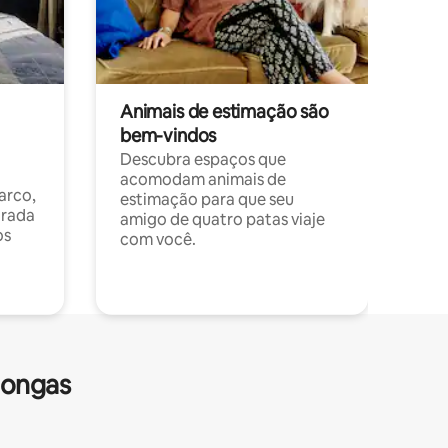
Animais de estimação são
bem-vindos
Descubra espaços que
acomodam animais de
arco,
estimação para que seu
orada
amigo de quatro patas viaje
os
com você.
longas