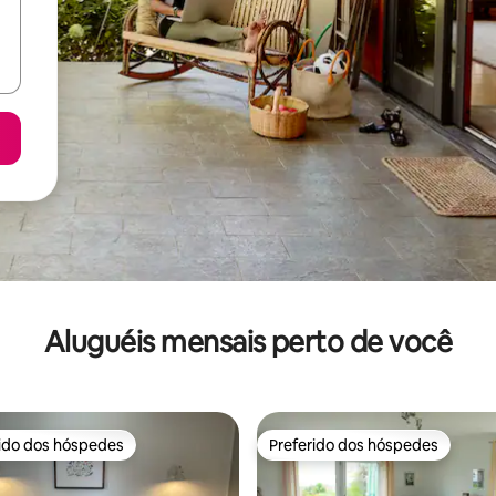
Aluguéis mensais perto de você
rido dos hóspedes
Preferido dos hóspedes
 melhores preferidos dos hóspedes
Preferido dos hóspedes