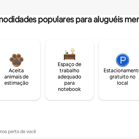
odidades populares para aluguéis men
Espaço de
Aceita
trabalho
Estacionament
animais de
adequado
gratuito no
estimação
para
local
notebook
inos perto de você