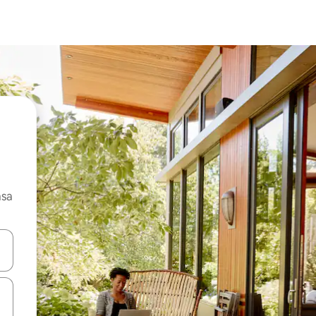
asa
ore-os usando as seta para cima e para baixo do teclado ou tocando e