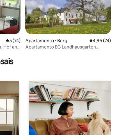
5 de uma avaliação média de 5, 74 avaliações
5 (74)
Apartamento ⋅ Berg
4,96 de uma avaliação
4,96 (74)
, Hof an
Apartamento EG Landhausgarten
ções
Bunzmann
sais