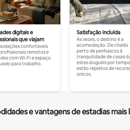
des digitais e
Satisfação incluída
ssionais que viajam
Às vezes, o destino é a
acomodação. De chalés
odações confortáveis
perto de penhascos à
profissionais remotos e
tranquilidade de casas-b
des com Wi-Fi e espaço
estes aluguéis por temp
ado para trabalho.
estão repletos de recurs
únicos.
idades e vantagens de estadias mais 