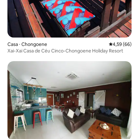
Casa ⋅ Chongoene
4,59 de uma a
4,59 (66)
Xai-Xai Casa de Céu Cinco-Chongoene Holiday Resort