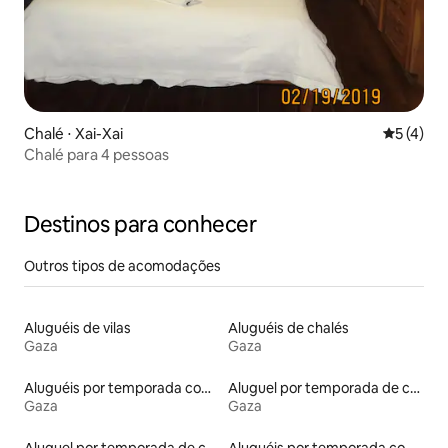
Chalé ⋅ Xai-Xai
5 de uma 
5 (4)
Chalé para 4 pessoas
Destinos para conhecer
Outros tipos de acomodações
Aluguéis de vilas
Aluguéis de chalés
Gaza
Gaza
Aluguéis por temporada com acesso ao lago
Aluguel por temporada de casas de veraneio
Gaza
Gaza
Aluguel por temporada de casas de hóspedes
Aluguéis por temporada com acesso à praia