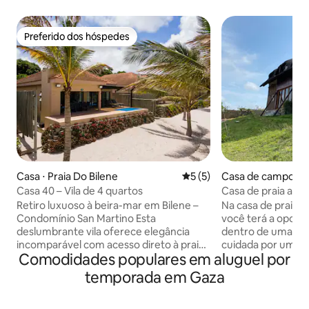
Preferido dos hóspedes
Preferido dos hóspedes
Casa ⋅ Praia Do Bilene
5 de uma avaliação média d
5 (5)
Casa de campo ⋅ Pr
ne
Casa 40 – Vila de 4 quartos
Casa de praia aco
Bilene
Retiro luxuoso à beira-mar em Bilene –
Na casa de praia 
Condomínio San Martino Esta
você terá a oportu
deslumbrante vila oferece elegância
dentro de uma obr
incomparável com acesso direto à praia
cuidada por um cu
Comodidades populares em aluguel por
e vista deslumbrante para o mar. -4
o prazer de recebê
Quartos, incluindo 2 suítes opulentas -
todo o tempo. O c
temporada em Gaza
Open-Concept Living com uma cozinha
combinação de arte
totalmente equipada - Piscina privativa e
única e tecnologi