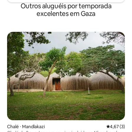
Outros aluguéis por temporada
excelentes em Gaza
Chalé ⋅ Mandlakazi
4,67 de uma 
4,67 (3)