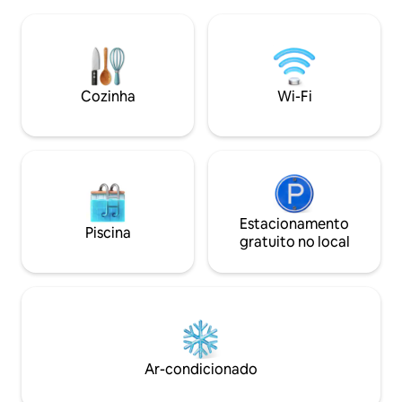
churrasqueira para uma vida ao ar livre
inovadora. Artistas
exclusiva - Comodidades perfeitas:
elogiam o lugar por
piscina do condomínio, academia e
desencadear projet
estacionamento seguro - Totalmente
gostam do pátio, 
climatizado, com Wi-Fi e DStv -
e espaço para refe
Capacidade: acomoda 8 hóspedes com
jovens e vista do p
Cozinha
Wi-Fi
conforto - Serviço de Limpeza Diária
Estacionamento
Piscina
gratuito no local
Ar-condicionado