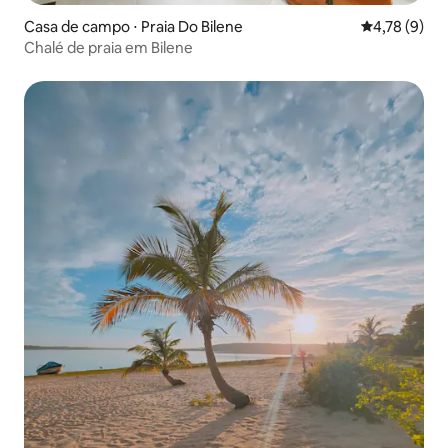
Casa de campo ⋅ Praia Do Bilene
4,78 de uma 
4,78 (9)
Chalé de praia em Bilene