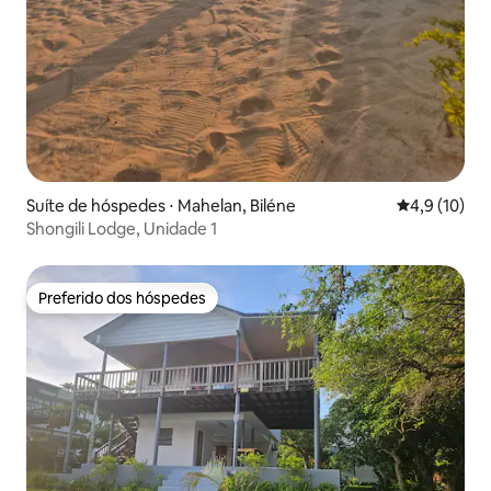
Suíte de hóspedes ⋅ Mahelan, Biléne
4,9 de uma a
4,9 (10)
Shongili Lodge, Unidade 1
Preferido dos hóspedes
Preferido dos hóspedes